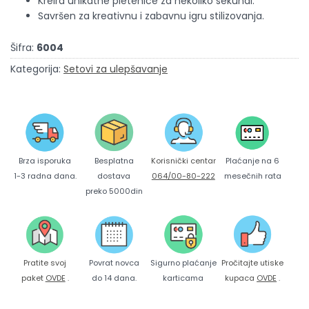
Kreira unikatne pletenice za nekoliko sekundi.
Savršen za kreativnu i zabavnu igru stilizovanja.
Šifra:
6004
Kategorija:
Setovi za ulepšavanje
Brza isporuka
Korisnički centar
Besplatna
Plaćanje na 6
1-3 radna dana.
064/00-80-222
dostava
mesečnih rata
preko 5000din
Pratite svoj
Povrat novca
Sigurno plaćanje
Pročitajte utiske
paket
OVDE
.
do 14 dana.
karticama
kupaca
OVDE
.