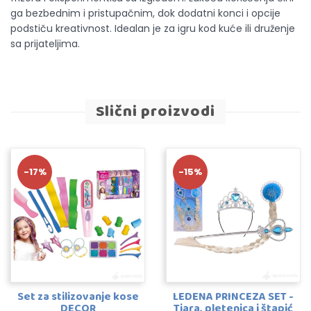
ga bezbednim i pristupačnim, dok dodatni konci i opcije
podstiču kreativnost. Idealan je za igru kod kuće ili druženje
sa prijateljima.
Slični proizvodi
-17%
-15%
Set za stilizovanje kose
LEDENA PRINCEZA SET -
DECOR
Tiara, pletenica i štapić