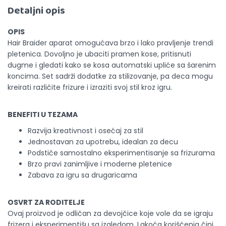
Detaljni opis
OPIS
Hair Braider aparat omogućava brzo i lako pravljenje trendi
pletenica. Dovoljno je ubaciti pramen kose, pritisnuti
dugme i gledati kako se kosa automatski upliće sa šarenim
koncima. Set sadrži dodatke za stilizovanje, pa deca mogu
kreirati različite frizure i izraziti svoj stil kroz igru.
BENEFITI U TEZAMA
Razvija kreativnost i osećaj za stil
Jednostavan za upotrebu, idealan za decu
Podstiče samostalno eksperimentisanje sa frizurama
Brzo pravi zanimljive i moderne pletenice
Zabava za igru sa drugaricama
OSVRT ZA RODITELJE
Ovaj proizvod je odličan za devojčice koje vole da se igraju
frizera i eksperimentišu sa izgledom. Lakoća korišćenja čini