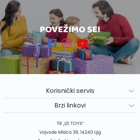
POVEŽIMO SE!
Korisnički servis
Brzi linkovi
TR „IZI TOYS“
Vojvode Mišića 39, 14240 Ljig