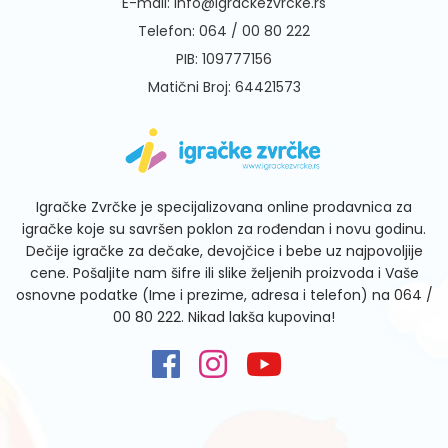
E-mail:
info@igrackezvrcke.rs
Telefon:
064 / 00 80 222
PIB: 109777156
Matični Broj: 64421573
Igračke Zvrčke je specijalizovana online prodavnica za
igračke koje su savršen poklon za rođendan i novu godinu.
Dečije igračke za dečake, devojčice i bebe uz najpovoljije
cene. Pošaljite nam šifre ili slike željenih proizvoda i Vaše
osnovne podatke (Ime i prezime, adresa i telefon) na
064 /
00 80 222
. Nikad lakša kupovina!