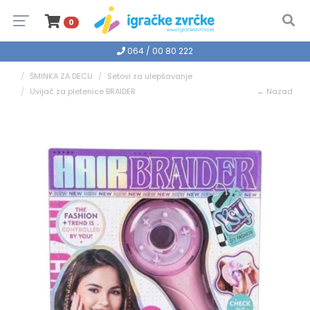
0
064 / 00 80 222
ŠMINKA ZA DECU
Setovi za ulepšavanje
Uvijač za pletenice BRAIDER
← Nazad