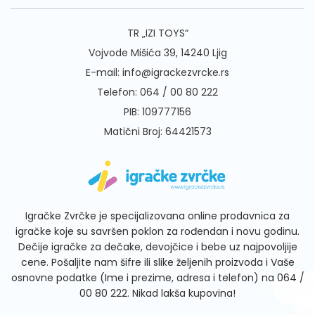
TR „IZI TOYS“
Vojvode Mišića 39, 14240 Ljig
E-mail:
info@igrackezvrcke.rs
Telefon:
064 / 00 80 222
PIB: 109777156
Matični Broj: 64421573
Igračke Zvrčke je specijalizovana online prodavnica za
igračke koje su savršen poklon za rođendan i novu godinu.
Dečije igračke za dečake, devojčice i bebe uz najpovoljije
cene. Pošaljite nam šifre ili slike željenih proizvoda i Vaše
osnovne podatke (Ime i prezime, adresa i telefon) na
064 /
00 80 222
. Nikad lakša kupovina!