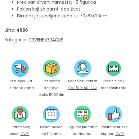
Predivan drveni nameštaj i 5 figurica
Poklon koji se pamti ceo život
Dimenzije sklopljene kuće su
70
x63x23cm
Šifra:
4666
Kategorija:
DRVENE IGRAČKE
Brza isporuka
Korisnički centar
Besplatna
Plaćanje na 6
1-3 radna dana.
064/00-80-222
dostava
mesečnih rata
preko 5000din
Pratite svoj
Povrat novca
Sigurno plaćanje
Pročitajte utiske
paket
OVDE
.
do 14 dana.
karticama
kupaca
OVDE
.