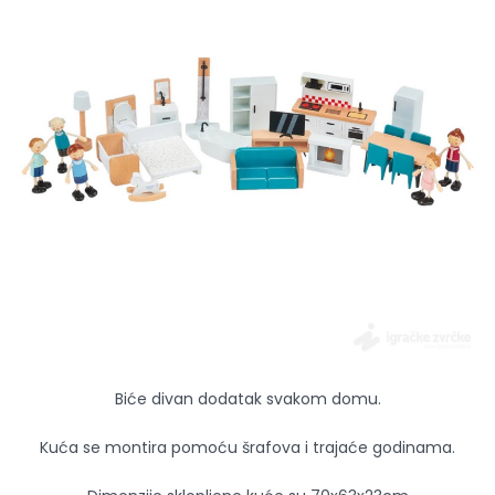
Biće divan dodatak svakom domu.
Kuća se montira pomoću šrafova i trajaće godinama.