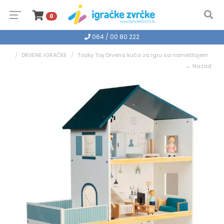
0
064 / 00 80 222
DRVENE IGRAČKE
Tooky Toy Drvena kuća za igru sa nameštajem
← Nazad