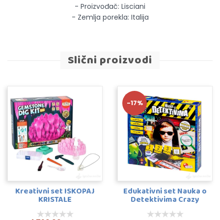
- Proizvođač: Lisciani
- Zemlja porekla: Italija
Slični proizvodi
-17%
Kreativni set ISKOPAJ
Edukativni set Nauka o
KRISTALE
Detektivima Crazy
Science