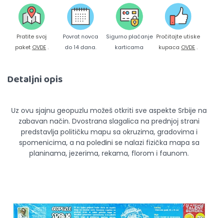
Pratite svoj
Povrat novca
Sigurno plaćanje
Pročitajte utiske
paket
OVDE
.
do 14 dana.
karticama
kupaca
OVDE
.
Detaljni opis
Uz ovu sjajnu geopuzlu možeš otkriti sve aspekte Srbije na
zabavan način. Dvostrana slagalica na prednjoj strani
predstavlja političku mapu sa okruzima, gradovima i
spomenicima, a na poleđini se nalazi fizička mapa sa
planinama, jezerima, rekama, florom i faunom.