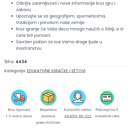
Otkrijte zanimljivosti i nove informacije kroz igru i
zabavu
Upoznajte se sa geografijom, spomenicima,
tradicijom i prirodom naše zemlje
Kroz igranje će Vaša deca mnogo naučiti o Srbiji, a Vi
ćete biti ponosni
Savršen poklon za sve Vama drage ljude u
inostranstvu
Šifra:
4434
Kategorija:
EDUKATIVNE IGRAČKE I SETOVI
Brza isporuka
Korisnički centar
Besplatna
Plaćanje na 6
1-3 radna dana.
064/00-80-222
dostava
mesečnih rata
preko 5000din