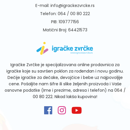
E-mail:
info@igrackezvrcke.rs
Telefon:
064 / 00 80 222
PIB: 109777156
Matični Broj: 64421573
Igračke Zvrčke je specijalizovana online prodavnica za
igračke koje su savršen poklon za rođendan i novu godinu.
Dečije igračke za dečake, devojčice i bebe uz najpovoljije
cene. Pošaljite nam šifre ili slike željenih proizvoda i Vaše
osnovne podatke (Ime i prezime, adresa i telefon) na
064 /
00 80 222
. Nikad lakša kupovina!