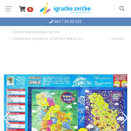
0
064 / 00 80 222
EDUKATIVNE IGRAČKE I SETOVI
Edukativna slagalica GEOPUZLE SRBIJA 2U1
← Nazad