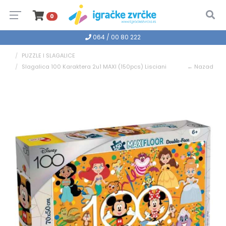
0
064 / 00 80 222
PUZZLE I SLAGALICE
Slagalica 100 Karaktera 2u1 MAXI (150pcs) Lisciani
← Nazad