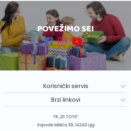
POVEŽIMO SE!
Korisnički servis
Brzi linkovi
TR „IZI TOYS“
Vojvode Mišića 39, 14240 Ljig