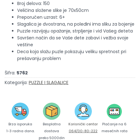
Broj delova: 150
Veličina složene slike je 70x50cm
Preporučen uzrast: 6+
Slagalica je dvostrana, na poleđini ima sliku za bojenje
Puzzle razvijaju opažanje, strpljenje i vid Vašeg deteta
Savršen način da se Vaše dete zabavi i vežba svoje
veštine
Deca koja slažu puzle pokazuju veliku spretnost pri
prešavanju problem
Šifra:
5762
Kategorija:
PUZZLE I SLAGALICE
Brza isporuka
Korisnički centar
Besplatna
Plaćanje na 6
1-3 radna dana.
064/00-80-222
dostava
mesečnih rata
preko 5000din