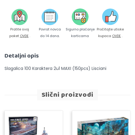
Pratite svoj
Povrat novca
Sigurno plaćanje
Pročitajte utiske
paket
OVDE
.
do 14 dana.
karticama
kupaca
OVDE
.
Detaljni opis
Slagalica 100 Karaktera 2u1 MAXI (150pcs) Lisciani
Slični proizvodi