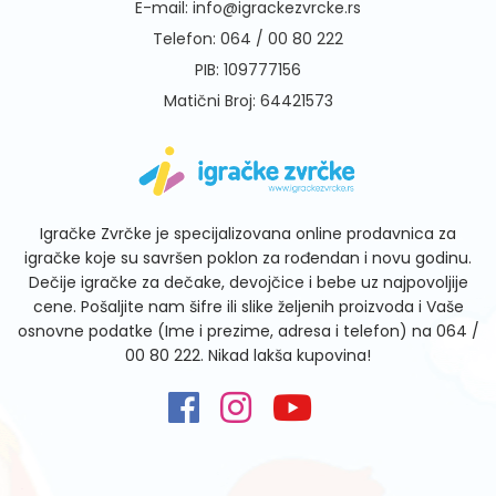
E-mail:
info@igrackezvrcke.rs
Telefon:
064 / 00 80 222
PIB: 109777156
Matični Broj: 64421573
Igračke Zvrčke je specijalizovana online prodavnica za
igračke koje su savršen poklon za rođendan i novu godinu.
Dečije igračke za dečake, devojčice i bebe uz najpovoljije
cene. Pošaljite nam šifre ili slike željenih proizvoda i Vaše
osnovne podatke (Ime i prezime, adresa i telefon) na
064 /
00 80 222
. Nikad lakša kupovina!