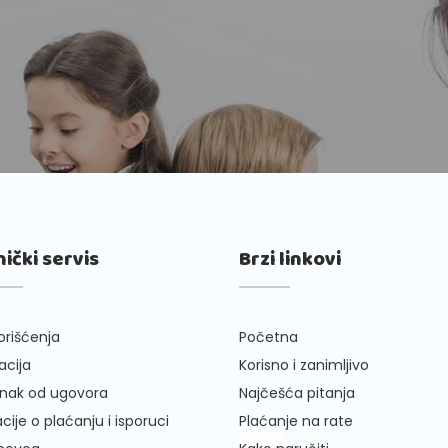
nički servis
Brzi linkovi
orišćenja
Početna
cija
Korisno i zanimljivo
nak od ugovora
Najčešća pitanja
cije o plaćanju i isporuci
Plaćanje na rate