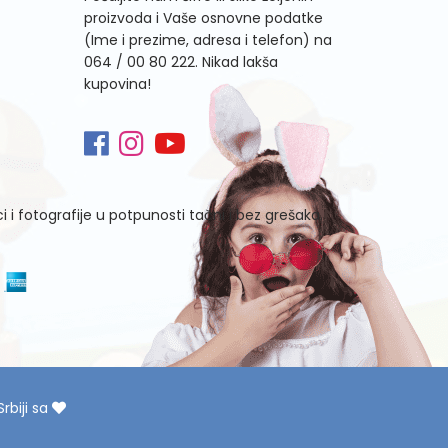
proizvoda i Vaše osnovne podatke
(Ime i prezime, adresa i telefon) na
064 / 00 80 222
. Nikad lakša
kupovina!
i fotografije u potpunosti tačni i bez grešaka.
rbiji sa