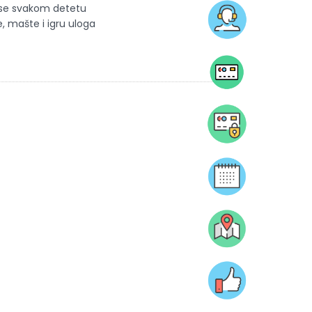
e se svakom detetu
, mašte i igru uloga