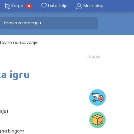
Korpa
Lista želja
Moj nalog
0
avno naručivanje
← Nazad
za igru
nju!
eg sa blagom