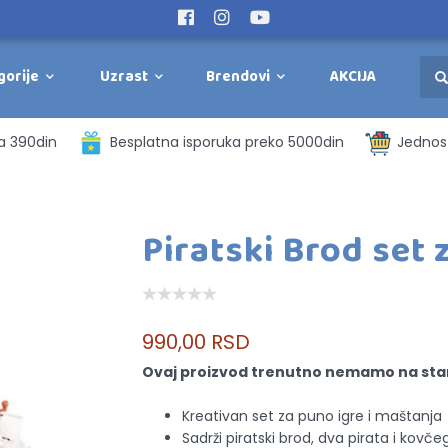
gorije
Uzrast
Brendovi
AKCIJA
a 390din
Besplatna isporuka preko 5000din
Jednost
Piratski Brod set 
990,00 RSD
Ovaj proizvod trenutno nemamo na sta
Kreativan set za puno igre i maštanja
Sadrži piratski brod, dva pirata i kovč