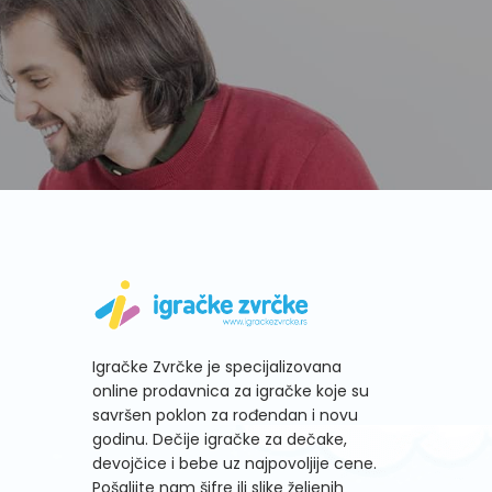
Igračke Zvrčke je specijalizovana
online prodavnica za igračke koje su
savršen poklon za rođendan i novu
godinu. Dečije igračke za dečake,
devojčice i bebe uz najpovoljije cene.
Pošaljite nam šifre ili slike željenih