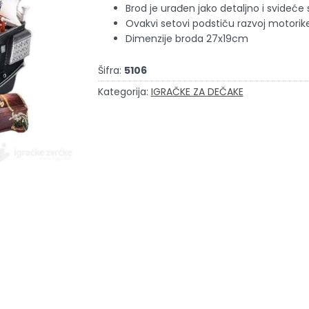
Brod je urađen jako detaljno i svideć
Ovakvi setovi podstiču razvoj motorike
Dimenzije broda 27x19cm
Šifra:
5106
Kategorija:
IGRAČKE ZA DEČAKE