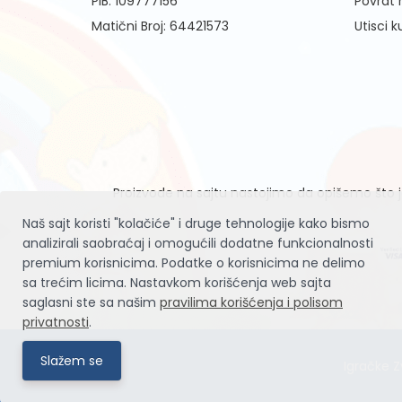
PIB: 109777156
Povrat
Matični Broj: 64421573
Utisci 
Proizvode na sajtu nastojimo da opišemo što je
Naš sajt koristi "kolačiće" i druge tehnologije kako bismo
analizirali saobraćaj i omogućili dodatne funkcionalnosti
premium korisnicima. Podatke o korisnicima ne delimo
sa trećim licima. Nastavkom korišćenja web sajta
saglasni ste sa našim
pravilima korišćenja i polisom
privatnosti
.
Slažem se
Igračke Z