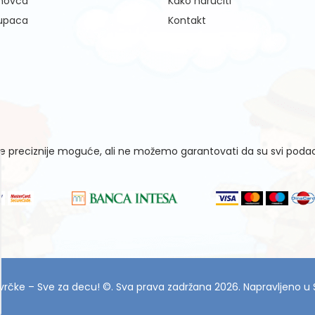
 novca
Kako naručiti
kupaca
Kontakt
 preciznije moguće, ali ne možemo garantovati da su svi podaci 
vrčke – Sve za decu! ©. Sva prava zadržana 2026. Napravljeno u S