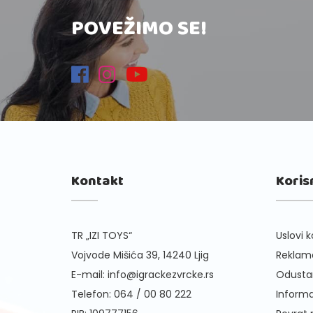
POVEŽIMO SE!
Kontakt
Koris
TR „IZI TOYS“
Uslovi k
Vojvode Mišića 39, 14240 Ljig
Reklama
E-mail:
info@igrackezvrcke.rs
Odusta
Telefon:
064 / 00 80 222
Informa