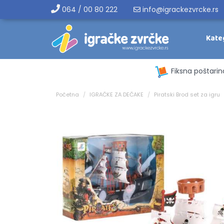
064 / 00 80 222
info@igrackezvrcke.rs
Kate
Fiksna poštarin
Početna
IGRAČKE ZA DEČAKE
Piratski Brod set za igru