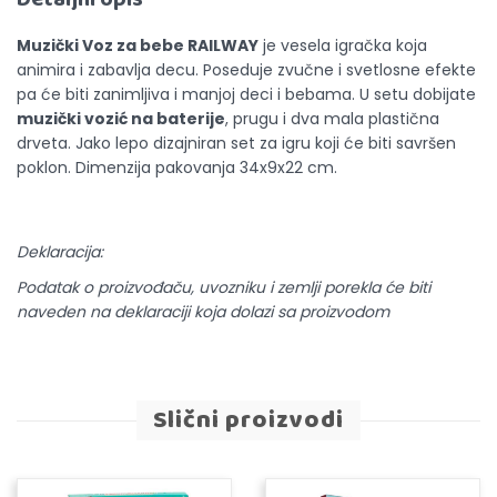
Muzički Voz za bebe RAILWAY
je vesela igračka koja
animira i zabavlja decu. Poseduje zvučne i svetlosne efekte
pa će biti zanimljiva i manjoj deci i bebama. U setu dobijate
muzički vozić na baterije
, prugu i dva mala plastična
drveta. Jako lepo dizajniran set za igru koji će biti savršen
poklon. Dimenzija pakovanja 34x9x22 cm.
Deklaracija:
Podatak o proizvođaču, uvozniku i zemlji porekla će biti
naveden na deklaraciji koja dolazi sa proizvodom
Slični proizvodi