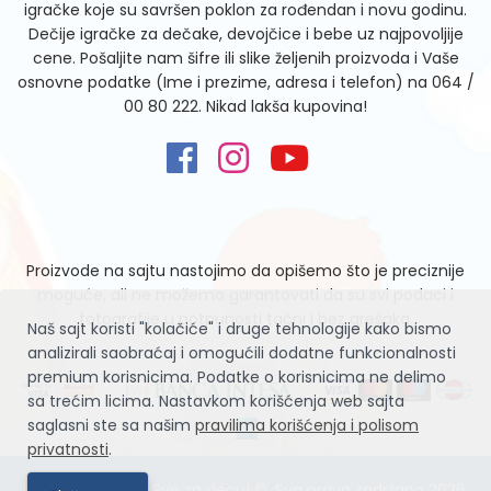
igračke koje su savršen poklon za rođendan i novu godinu.
Dečije igračke za dečake, devojčice i bebe uz najpovoljije
cene. Pošaljite nam šifre ili slike željenih proizvoda i Vaše
osnovne podatke (Ime i prezime, adresa i telefon) na
064 /
00 80 222
. Nikad lakša kupovina!
Proizvode na sajtu nastojimo da opišemo što je preciznije
moguće, ali ne možemo garantovati da su svi podaci i
fotografije u potpunosti tačni i bez grešaka.
Naš sajt koristi "kolačiće" i druge tehnologije kako bismo
analizirali saobraćaj i omogućili dodatne funkcionalnosti
premium korisnicima. Podatke o korisnicima ne delimo
sa trećim licima. Nastavkom korišćenja web sajta
saglasni ste sa našim
pravilima korišćenja i polisom
privatnosti
.
Igračke Zvrčke – Sve za decu! ©. Sva prava zadržana 2026.