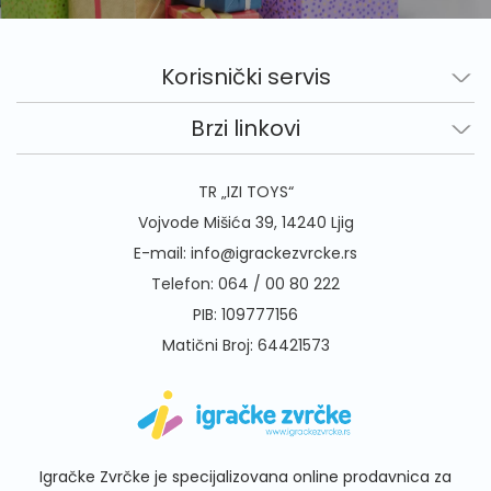
Korisnički servis
Brzi linkovi
TR „IZI TOYS“
Vojvode Mišića 39, 14240 Ljig
E-mail:
info@igrackezvrcke.rs
Telefon:
064 / 00 80 222
PIB: 109777156
Matični Broj: 64421573
Igračke Zvrčke je specijalizovana online prodavnica za