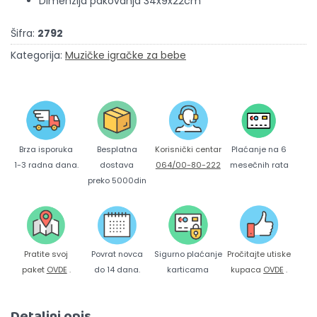
Dimenzija pakovanja 34x9x22cm
Šifra:
2792
Kategorija:
Muzičke igračke za bebe
Brza isporuka
Korisnički centar
Besplatna
Plaćanje na 6
1-3 radna dana.
064/00-80-222
dostava
mesečnih rata
preko 5000din
Pratite svoj
Povrat novca
Sigurno plaćanje
Pročitajte utiske
paket
OVDE
.
do 14 dana.
karticama
kupaca
OVDE
.
Detaljni opis