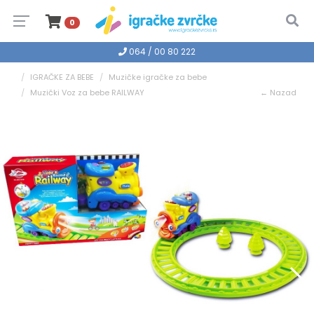
0
064 / 00 80 222
IGRAČKE ZA BEBE
Muzičke igračke za bebe
Muzički Voz za bebe RAILWAY
← Nazad