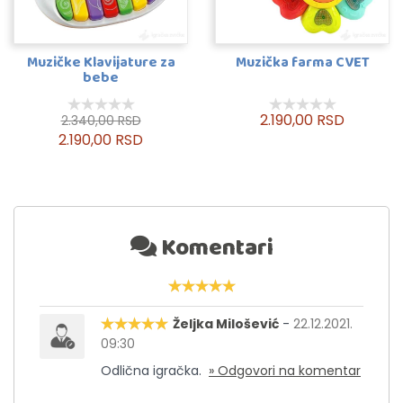
Muzičke Klavijature za
Muzička farma CVET
bebe
2.190,00 RSD
2.340,00 RSD
2.190,00 RSD
Komentari
Željka Milošević
-
22.12.2021.
09:30
Odlična igračka.
» Odgovori na komentar