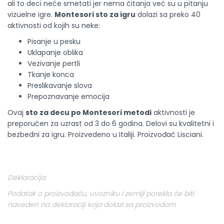
ali to deci neće smetati jer nema čitanja već su u pitanju
vizuelne igre.
Montesori sto za igru
dolazi sa preko 40
aktivnosti od kojih su neke:
Pisanje u pesku
Uklapanje oblika
Vezivanje pertli
Tkanje konca
Preslikavanje slova
Prepoznavanje emocija
Ovaj
sto za decu po Montesori metodi
aktivnosti je
preporučen za uzrast od 3 do 6 godina. Delovi su kvalitetni i
bezbedni za igru. Proizvedeno u Italiji. Proizvođač Lisciani.
Deklaracija:
Podatak o proizvođaču, uvozniku i zemlji porekla će biti
naveden na deklaraciji koja dolazi sa proizvodom