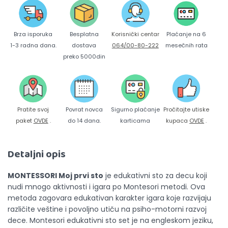
Brza isporuka
Korisnički centar
Besplatna
Plaćanje na 6
1-3 radna dana.
064/00-80-222
dostava
mesečnih rata
preko 5000din
Pratite svoj
Povrat novca
Sigurno plaćanje
Pročitajte utiske
paket
OVDE
.
do 14 dana.
karticama
kupaca
OVDE
.
Detaljni opis
MONTESSORI Moj prvi sto
je edukativni sto za decu koji
nudi mnogo aktivnosti i igara po Montesori metodi. Ova
metoda zagovara edukativan karakter igara koje razvijaju
različite veštine i povoljno utiču na psiho-motorni razvoj
dece. Montesori edukativni sto set je na engleskom jeziku,