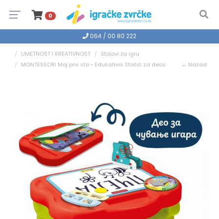
0
064 / 00 80 222
UMETNOST I KREATIVNOST
Stolovi za igru
MONTESSORI Moj prvi sto - Edukativni Stočić za decu
← Nazad