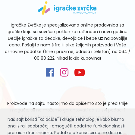
Igračke Zvrčke je specijalizovana online prodavnica za
igračke koje su savršen poklon za rođendan i novu godinu.
Dečije igračke za dečake, devojčice i bebe uz najpovoljije
cene. Pošaljite nam šifre ili slike željenih proizvoda i Vaše
osnovne podatke (Ime i prezime, adresa i telefon) na
064 /
00 80 222
. Nikad lakša kupovina!
Proizvode na sajtu nastojimo da opišemo što je preciznije
moguće, ali ne možemo garantovati da su svi podaci i
fotografije u potpunosti tačni i bez grešaka.
Naš sajt koristi "kolačiće" i druge tehnologije kako bismo
analizirali saobraćaj i omogućili dodatne funkcionalnosti
premium korisnicima. Podatke o korisnicima ne delimo