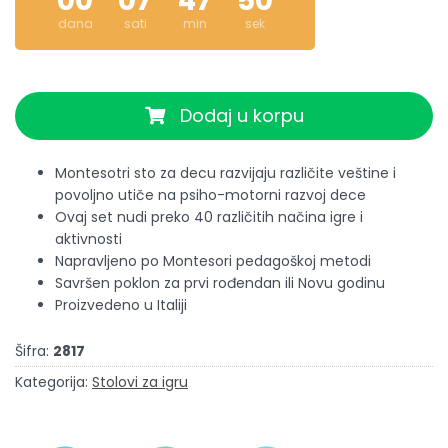
00
07
47
50
dana
sati
min
sek
Dodaj u korpu
Montesotri sto za decu razvijaju različite veštine i
povoljno utiče na psiho-motorni razvoj dece
Ovaj set nudi preko 40 različitih načina igre i
aktivnosti
Napravljeno po Montesori pedagoškoj metodi
Savršen poklon za prvi rođendan ili Novu godinu
Proizvedeno u Italiji
Šifra:
2817
Kategorija:
Stolovi za igru