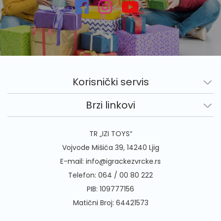
Korisnički servis
Brzi linkovi
TR „IZI TOYS“
Vojvode Mišića 39, 14240 Ljig
E-mail:
info@igrackezvrcke.rs
Telefon:
064 / 00 80 222
PIB: 109777156
Matični Broj: 64421573