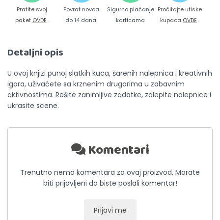
Pratite svoj
Povrat novca
Sigurno plaćanje
Pročitajte utiske
paket
OVDE
.
do 14 dana.
karticama
kupaca
OVDE
.
Detaljni opis
U ovoj knjizi punoj slatkih kuca, šarenih nalepnica i kreativnih
igara, uživaćete sa krznenim drugarima u zabavnim
aktivnostima. Rešite zanimljive zadatke, zalepite nalepnice i
ukrasite scene.
Komentari
Trenutno nema komentara za ovaj proizvod. Morate
biti prijavljeni da biste poslali komentar!
Prijavi me