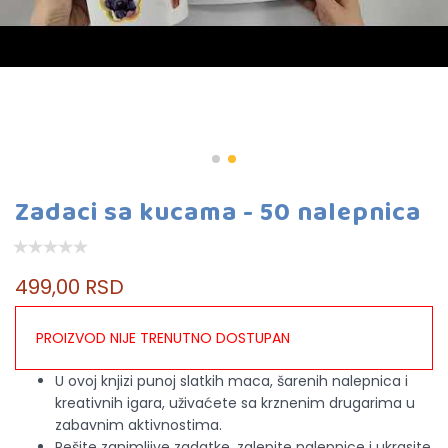
Zadaci sa kucama - 50 nalepnica
499,00 RSD
PROIZVOD NIJE TRENUTNO DOSTUPAN
U ovoj knjizi punoj slatkih maca, šarenih nalepnica i
kreativnih igara, uživaćete sa krznenim drugarima u
zabavnim aktivnostima.
Rešite zanimljive zadatke, zalepite nalepnice i ukrasite