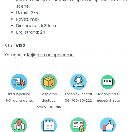
scene.
Uzrast: 2-5
Povez: mek
Dimenzije: 21x29cm
Broj strana: 24
Šifra:
V182
Kategorija:
Knjige sa nalepnicama
Brza isporuka
Korisnički centar
Besplatna
Plaćanje na 6
1-3 radna dana.
064/00-80-222
dostava
mesečnih rata
preko 5000din