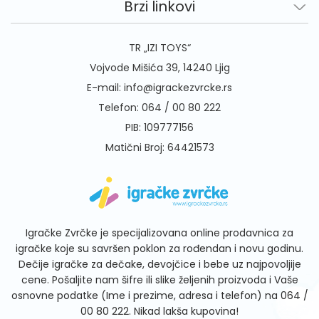
Brzi linkovi
TR „IZI TOYS“
Vojvode Mišića 39, 14240 Ljig
E-mail:
info@igrackezvrcke.rs
Telefon:
064 / 00 80 222
PIB: 109777156
Matični Broj: 64421573
Igračke Zvrčke je specijalizovana online prodavnica za
igračke koje su savršen poklon za rođendan i novu godinu.
Dečije igračke za dečake, devojčice i bebe uz najpovoljije
cene. Pošaljite nam šifre ili slike željenih proizvoda i Vaše
osnovne podatke (Ime i prezime, adresa i telefon) na
064 /
00 80 222
. Nikad lakša kupovina!