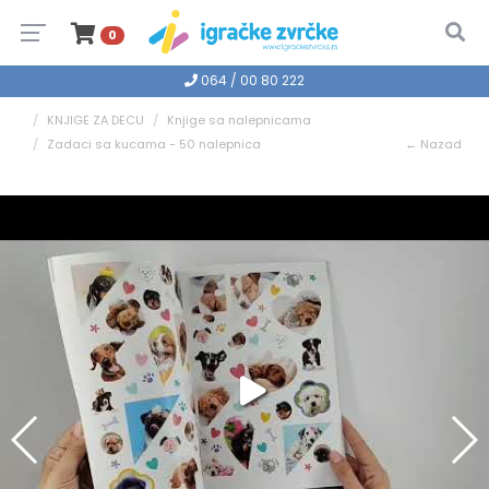
0
064 / 00 80 222
KNJIGE ZA DECU
Knjige sa nalepnicama
Zadaci sa kucama - 50 nalepnica
← Nazad