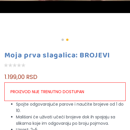
Moja prva slagalica: BROJEVI
1.199,00 RSD
PROIZVOD NIJE TRENUTNO DOSTUPAN
Spojte odgovarajuće parove i naučite brojeve od 1 do
10.
Mališani će uživati učeći brojeve dok ih spajaju sa
slikama koje im odgovaraju po broju pojmova.
Uzrast: 2-5