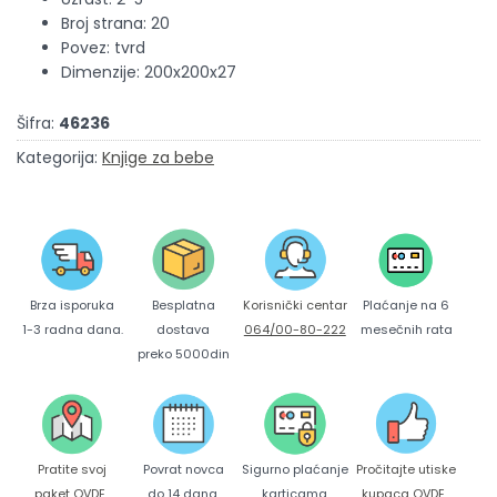
Broj strana: 20
Povez: tvrd
Dimenzije: 200x200x27
Šifra:
46236
Kategorija:
Knjige za bebe
Brza isporuka
Korisnički centar
Besplatna
Plaćanje na 6
1-3 radna dana.
064/00-80-222
dostava
mesečnih rata
preko 5000din
Pratite svoj
Povrat novca
Sigurno plaćanje
Pročitajte utiske
paket
OVDE
.
do 14 dana.
karticama
kupaca
OVDE
.