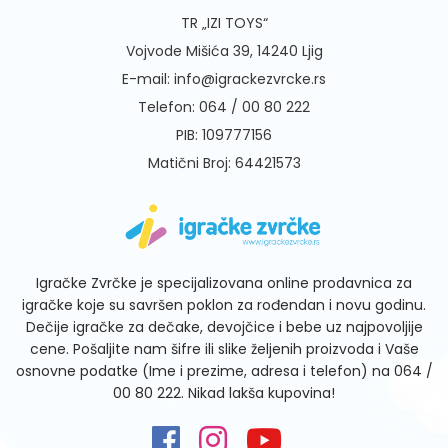
TR „IZI TOYS“
Vojvode Mišića 39, 14240 Ljig
E-mail:
info@igrackezvrcke.rs
Telefon:
064 / 00 80 222
PIB: 109777156
Matični Broj: 64421573
Igračke Zvrčke je specijalizovana online prodavnica za
igračke koje su savršen poklon za rođendan i novu godinu.
Dečije igračke za dečake, devojčice i bebe uz najpovoljije
cene. Pošaljite nam šifre ili slike željenih proizvoda i Vaše
osnovne podatke (Ime i prezime, adresa i telefon) na
064 /
00 80 222
. Nikad lakša kupovina!