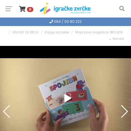
0
064 / 00 80 222
KNJIGE ZA DECU
Knjige za bebe
Moja prva slagalica: BROJEVI
← Nazad