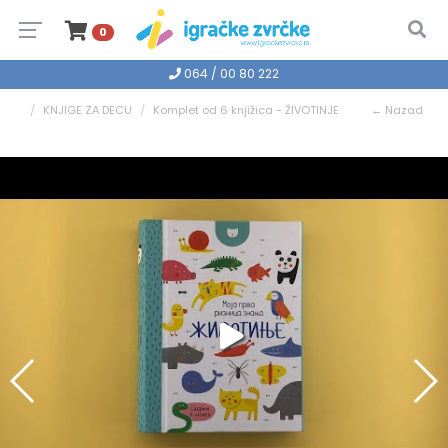
0
064 / 00 80 222
KNJIGE ZA DECU
Komplet od 6 knjižica - ŽIVOTINJE
← Nazad