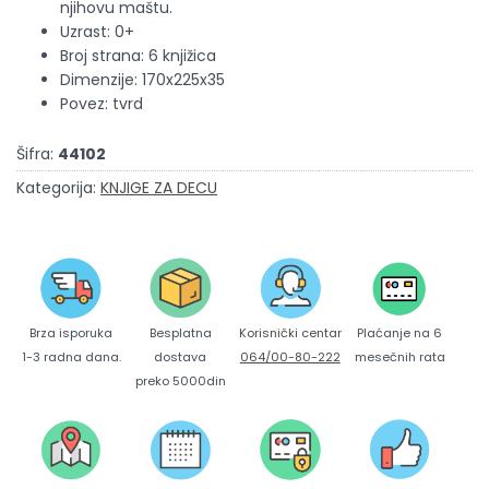
njihovu maštu.
Uzrast: 0+
Broj strana: 6 knjižica
Dimenzije: 170x225x35
Povez: tvrd
Šifra:
44102
Kategorija:
KNJIGE ZA DECU
Brza isporuka
Korisnički centar
Besplatna
Plaćanje na 6
1-3 radna dana.
064/00-80-222
dostava
mesečnih rata
preko 5000din