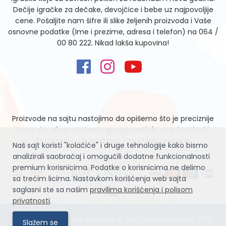
Dečije igračke za dečake, devojčice i bebe uz najpovoljije
cene. Pošaljite nam šifre ili slike željenih proizvoda i Vaše
osnovne podatke (Ime i prezime, adresa i telefon) na
064 /
00 80 222
. Nikad lakša kupovina!
Proizvode na sajtu nastojimo da opišemo što je preciznije
moguće, ali ne možemo garantovati da su svi podaci i
fotografije u potpunosti tačni i bez grešaka.
Naš sajt koristi "kolačiće" i druge tehnologije kako bismo
analizirali saobraćaj i omogućili dodatne funkcionalnosti
premium korisnicima. Podatke o korisnicima ne delimo
sa trećim licima. Nastavkom korišćenja web sajta
saglasni ste sa našim
pravilima korišćenja i polisom
privatnosti
.
Igračke Zvrčke – Sve za decu! ©. Sva prava zadržana 2026.
Slažem se