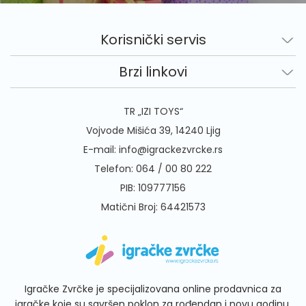
Korisnički servis
Brzi linkovi
TR „IZI TOYS“
Vojvode Mišića 39, 14240 Ljig
E-mail:
info@igrackezvrcke.rs
Telefon:
064 / 00 80 222
PIB: 109777156
Matični Broj: 64421573
Igračke Zvrčke je specijalizovana online prodavnica za
igračke koje su savršen poklon za rođendan i novu godinu.