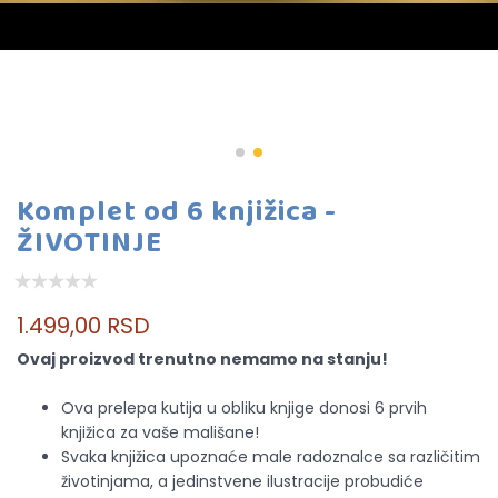
Komplet od 6 knjižica -
ŽIVOTINJE
1.499,00 RSD
Ovaj proizvod trenutno nemamo na stanju!
Ova prelepa kutija u obliku knjige donosi 6 prvih
knjižica za vaše mališane!
Svaka knjižica upoznaće male radoznalce sa različitim
životinjama, a jedinstvene ilustracije probudiće