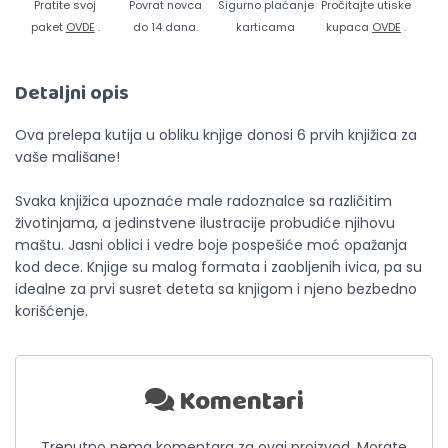
Pratite svoj
Povrat novca
Sigurno plaćanje
Pročitajte utiske
paket
OVDE
.
do 14 dana.
karticama
kupaca
OVDE
.
Detaljni opis
Ova prelepa kutija u obliku knjige donosi 6 prvih knjižica za
vaše mališane!
Svaka knjižica upoznaće male radoznalce sa različitim
životinjama, a jedinstvene ilustracije probudiće njihovu
maštu. Jasni oblici i vedre boje pospešiće moć opažanja
kod dece. Knjige su malog formata i zaobljenih ivica, pa su
idealne za prvi susret deteta sa knjigom i njeno bezbedno
korišćenje.
Komentari
Trenutno nema komentara za ovaj proizvod. Morate