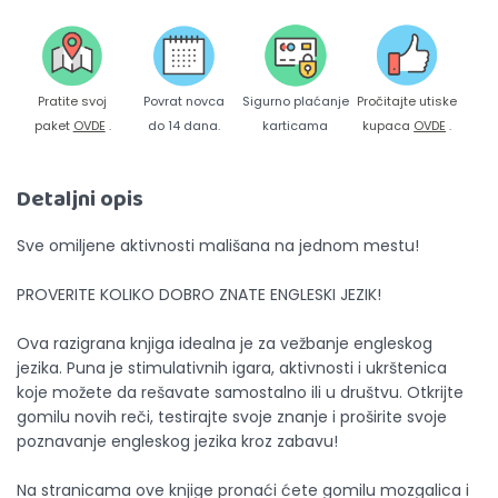
Pratite svoj
Povrat novca
Sigurno plaćanje
Pročitajte utiske
paket
OVDE
.
do 14 dana.
karticama
kupaca
OVDE
.
Detaljni opis
Sve omiljene aktivnosti mališana na jednom mestu!
PROVERITE KOLIKO DOBRO ZNATE ENGLESKI JEZIK!
Ova razigrana knjiga idealna je za vežbanje engleskog
jezika. Puna je stimulativnih igara, aktivnosti i ukrštenica
koje možete da rešavate samostalno ili u društvu. Otkrijte
gomilu novih reči, testirajte svoje znanje i proširite svoje
poznavanje engleskog jezika kroz zabavu!
Na stranicama ove knjige pronaći ćete gomilu mozgalica i