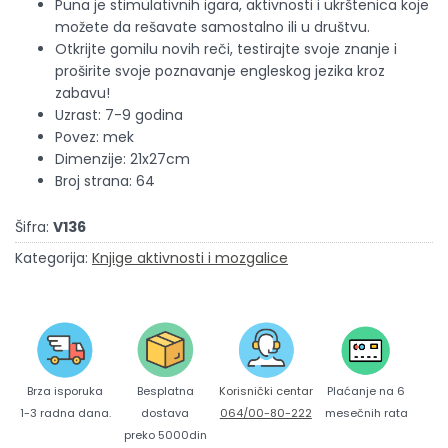
Puna je stimulativnih igara, aktivnosti i ukrštenica koje
možete da rešavate samostalno ili u društvu.
Otkrijte gomilu novih reči, testirajte svoje znanje i
proširite svoje poznavanje engleskog jezika kroz
zabavu!
Uzrast: 7-9 godina
Povez: mek
Dimenzije: 21x27cm
Broj strana: 64
Šifra:
V136
Kategorija:
Knjige aktivnosti i mozgalice
Brza isporuka
Korisnički centar
Besplatna
Plaćanje na 6
1-3 radna dana.
064/00-80-222
dostava
mesečnih rata
preko 5000din