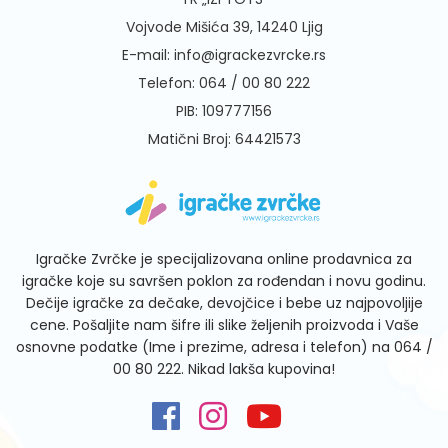
Vojvode Mišića 39, 14240 Ljig
E-mail:
info@igrackezvrcke.rs
Telefon:
064 / 00 80 222
PIB: 109777156
Matični Broj: 64421573
Igračke Zvrčke je specijalizovana online prodavnica za
igračke koje su savršen poklon za rođendan i novu godinu.
Dečije igračke za dečake, devojčice i bebe uz najpovoljije
cene. Pošaljite nam šifre ili slike željenih proizvoda i Vaše
osnovne podatke (Ime i prezime, adresa i telefon) na
064 /
00 80 222
. Nikad lakša kupovina!