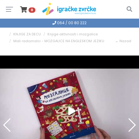
0
064 / 00 80 222
KNJIGE ZA DECU
Knjige aktivnosti i mozgalice
Mali radoznalci - MOZGALICE NA ENGLESKOM JEZIKU
← Nazad