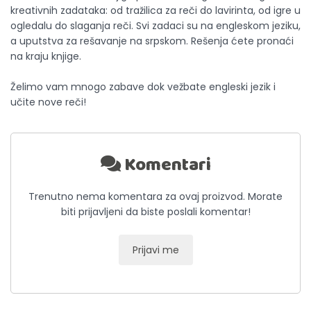
kreativnih zadataka: od tražilica za reči do lavirinta, od igre u
ogledalu do slaganja reči. Svi zadaci su na engleskom jeziku,
a uputstva za rešavanje na srpskom. Rešenja ćete pronaći
na kraju knjige.
Želimo vam mnogo zabave dok vežbate engleski jezik i
učite nove reči!
Komentari
Trenutno nema komentara za ovaj proizvod. Morate
biti prijavljeni da biste poslali komentar!
Prijavi me