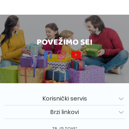
POVEŽIMO SE!
Korisnički servis
Brzi linkovi
TR „IZI TOYS“