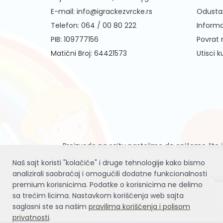
E-mail:
info@igrackezvrcke.rs
Odusta
Telefon:
064 / 00 80 222
Informa
PIB: 109777156
Povrat
Matični Broj: 64421573
Utisci 
Proizvode na sajtu nastojimo da opišemo što je
Naš sajt koristi "kolačiće" i druge tehnologije kako bismo
analizirali saobraćaj i omogućili dodatne funkcionalnosti
premium korisnicima. Podatke o korisnicima ne delimo
sa trećim licima. Nastavkom korišćenja web sajta
saglasni ste sa našim
pravilima korišćenja i polisom
privatnosti
.