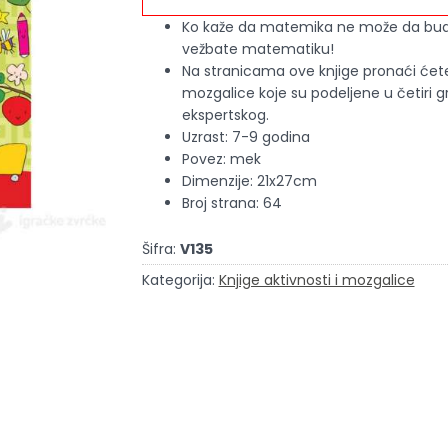
Ko kaže da matemika ne može da bude 
vežbate matematiku!
Na stranicama ove knjige pronaći ćete
mozgalice koje su podeljene u četiri 
ekspertskog.
Uzrast: 7-9 godina
Povez: mek
Dimenzije: 21x27cm
Broj strana: 64
Šifra:
V135
Kategorija:
Knjige aktivnosti i mozgalice