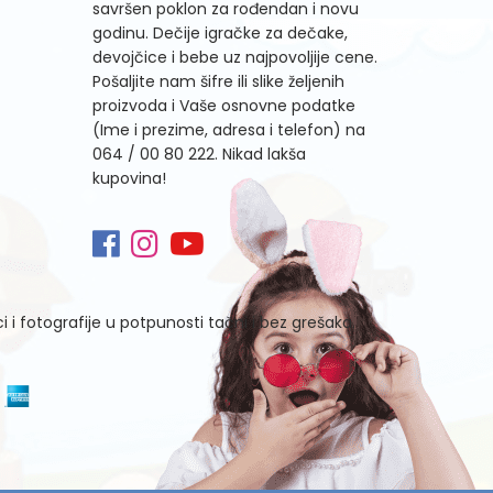
savršen poklon za rođendan i novu
godinu. Dečije igračke za dečake,
devojčice i bebe uz najpovoljije cene.
Pošaljite nam šifre ili slike željenih
proizvoda i Vaše osnovne podatke
(Ime i prezime, adresa i telefon) na
064 / 00 80 222
. Nikad lakša
kupovina!
i fotografije u potpunosti tačni i bez grešaka.