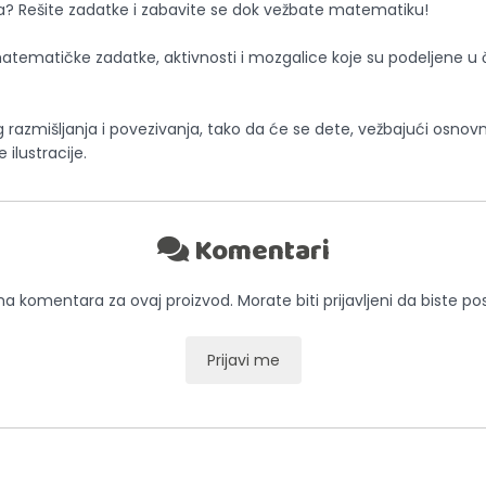
? Rešite zadatke i zabavite se dok vežbate matematiku!
atematičke zadatke, aktivnosti i mozgalice koje su podeljene u 
kog razmišljanja i povezivanja, tako da će se dete, vežbajući osno
ilustracije.
Komentari
 komentara za ovaj proizvod. Morate biti prijavljeni da biste pos
Prijavi me