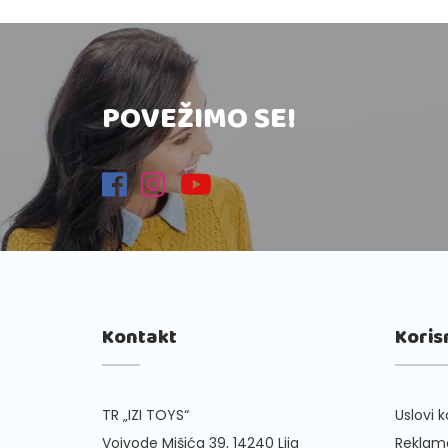
POVEŽIMO SE!
Kontakt
Koris
TR „IZI TOYS“
Uslovi k
Vojvode Mišića 39, 14240 Ljig
Reklama