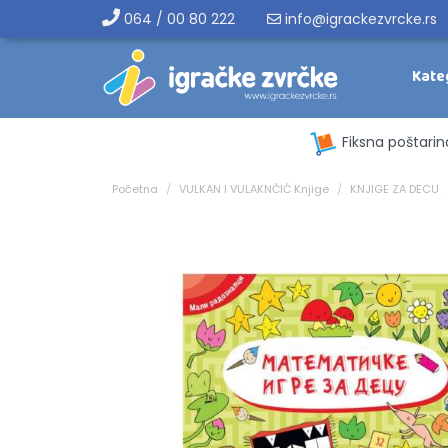
064 / 00 80 222
info@igrackezvrcke.rs
Kate
Fiksna poštarin
Početna
VULKAN I VULAKNČIĆ Knjige
KNJIGE ZA DECU