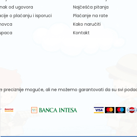
nak od ugovora
Najčešća pitanja
cije o plaćanju i isporuci
Plaćanje na rate
 novca
Kako naručiti
kupaca
Kontakt
 preciznije moguće, ali ne možemo garantovati da su svi podaci 