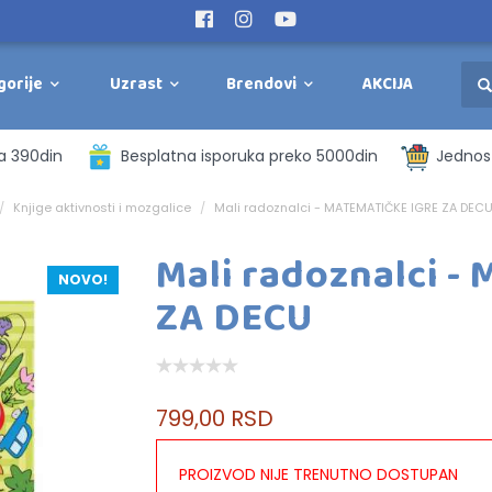
gorije
Uzrast
Brendovi
AKCIJA
a 390din
Besplatna isporuka preko 5000din
Jednost
Knjige aktivnosti i mozgalice
Mali radoznalci - MATEMATIČKE IGRE ZA DEC
Mali radoznalci 
NOVO!
ZA DECU
799,00 RSD
PROIZVOD NIJE TRENUTNO DOSTUPAN