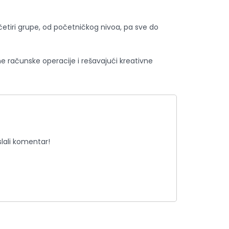
četiri grupe, od početničkog nivoa, pa sve do
vne računske operacije i rešavajući kreativne
lali komentar!