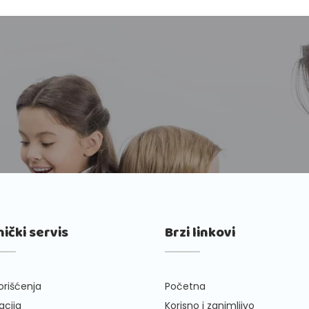
nički servis
Brzi linkovi
orišćenja
Početna
cija
Korisno i zanimljivo