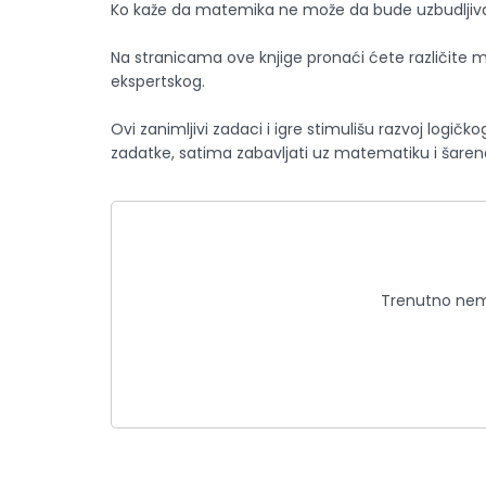
Ko kaže da matemika ne može da bude uzbudljiva
Na stranicama ove knjige pronaći ćete različite m
ekspertskog.
Ovi zanimljivi zadaci i igre stimulišu razvoj logič
zadatke, satima zabavljati uz matematiku i šarene 
Trenutno nema