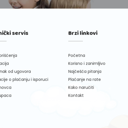
nički servis
Brzi linkovi
orišćenja
Početna
cija
Korisno i zanimljivo
nak od ugovora
Najčešća pitanja
cije o plaćanju i isporuci
Plaćanje na rate
 novca
Kako naručiti
kupaca
Kontakt