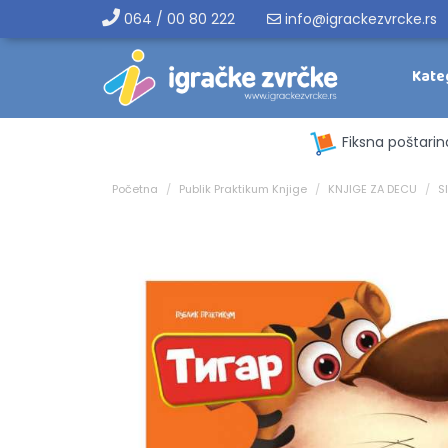
064 / 00 80 222
info@igrackezvrcke.rs
Kate
Fiksna poštarin
Početna
Publik Praktikum Knjige
KNJIGE ZA DECU
S