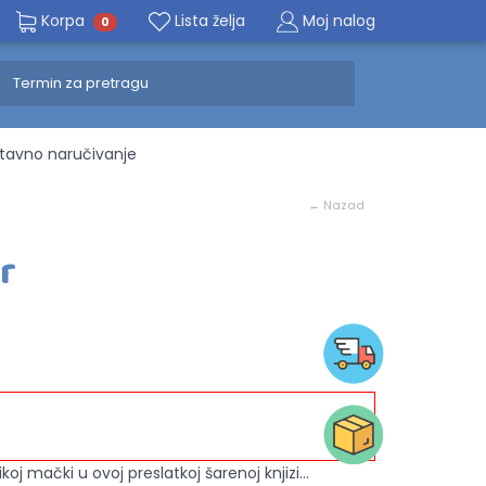
Korpa
Lista želja
Moj nalog
0
avno naručivanje
← Nazad
r
oj mački u ovoj preslatkoj šarenoj knjizi...