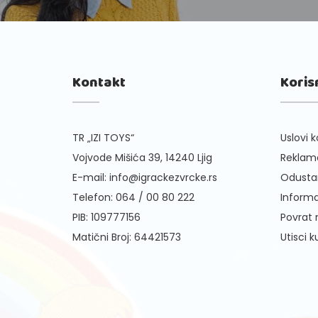
Kontakt
Koris
TR „IZI TOYS“
Uslovi k
Vojvode Mišića 39, 14240 Ljig
Reklama
E-mail:
info@igrackezvrcke.rs
Odusta
Telefon:
064 / 00 80 222
Informa
PIB: 109777156
Povrat
Matični Broj: 64421573
Utisci 