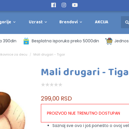
gorije
Uzrast
Brendovi
AKCIJA
a 390din
Besplatna isporuka preko 5000din
Jednost
likovnice za decu
Mali drugari - Tigar
Mali drugari - Tiga
299,00 RSD
PROIZVOD NIJE TRENUTNO DOSTUPAN
Saznaj sve ovo i još ponešto o ovoj velik