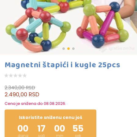
Magnetni štapići i kugle 25pcs
2.340,00 RSD
2.490,00 RSD
Cena je snižena do 08.08.2026.
Iskoristite sniženu cenu još
00
17
00
55
dana
sati
min
sek