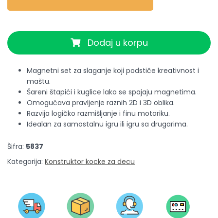
Dodaj u korpu
Magnetni set za slaganje koji podstiče kreativnost i
maštu.
Šareni štapići i kuglice lako se spajaju magnetima.
Omogućava pravljenje raznih 2D i 3D oblika.
Razvija logičko razmišljanje i finu motoriku.
Idealan za samostalnu igru ili igru sa drugarima.
Šifra:
5837
Kategorija:
Konstruktor kocke za decu