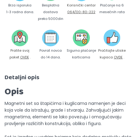
Brza isporuka
Korisnički centar
Besplatna
Plaćanje na 6
1-3 radna dana.
064/00-80-222
dostava
mesečnih rata
preko 5000din
Pratite svoj
Povrat novca
Sigurno plaćanje
Pročitajte utiske
paket
OVDE
.
do 14 dana.
karticama
kupaca
OVDE
.
Detaljni opis
Opis
Magnetni set sa štapićima i kuglicama namenjen je deci
koja vole da istražuju, grade i stvaraju. Zahvaljujući jakim
magnetima, elementi se lako povezuju i omogućavaju
pravljenje različitih konstrukcija, oblika i figura.