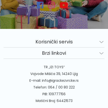
Korisnički servis
Brzi linkovi
TR „IZI TOYS“
Vojvode Mišića 39, 14240 Ljig
E-mail:
info@igrackezvrcke.rs
Telefon:
064 / 00 80 222
PIB: 109777156
Matični Broj: 64421573