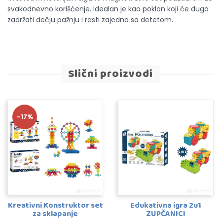
svakodnevno korišćenje. Idealan je kao poklon koji će dugo
zadržati dečju pažnju i rasti zajedno sa detetom.
Slični proizvodi
-17%
Kreativni Konstruktor set
Edukativna igra 2u1
za sklapanje
ZUPČANICI