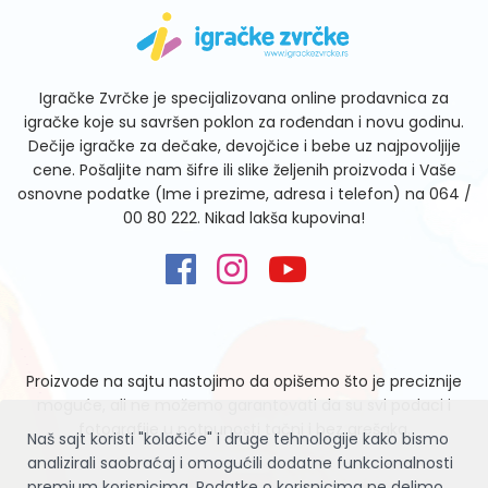
Igračke Zvrčke je specijalizovana online prodavnica za
igračke koje su savršen poklon za rođendan i novu godinu.
Dečije igračke za dečake, devojčice i bebe uz najpovoljije
cene. Pošaljite nam šifre ili slike željenih proizvoda i Vaše
osnovne podatke (Ime i prezime, adresa i telefon) na
064 /
00 80 222
. Nikad lakša kupovina!
Proizvode na sajtu nastojimo da opišemo što je preciznije
moguće, ali ne možemo garantovati da su svi podaci i
fotografije u potpunosti tačni i bez grešaka.
Naš sajt koristi "kolačiće" i druge tehnologije kako bismo
analizirali saobraćaj i omogućili dodatne funkcionalnosti
premium korisnicima. Podatke o korisnicima ne delimo