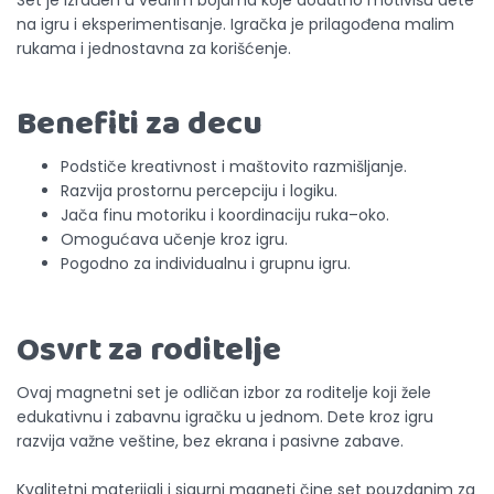
Set je izrađen u vedrim bojama koje dodatno motivišu dete
na igru i eksperimentisanje. Igračka je prilagođena malim
rukama i jednostavna za korišćenje.
Benefiti za decu
Podstiče kreativnost i maštovito razmišljanje.
Razvija prostornu percepciju i logiku.
Jača finu motoriku i koordinaciju ruka–oko.
Omogućava učenje kroz igru.
Pogodno za individualnu i grupnu igru.
Osvrt za roditelje
Ovaj magnetni set je odličan izbor za roditelje koji žele
edukativnu i zabavnu igračku u jednom. Dete kroz igru
razvija važne veštine, bez ekrana i pasivne zabave.
Kvalitetni materijali i sigurni magneti čine set pouzdanim za