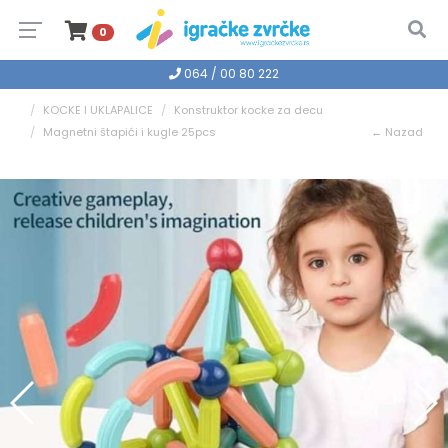
0
064 / 00 80 222
KOCKE I UKLAPALICE
Konstruktor kocke za decu
Magnetni štapići i kugle 25pcs
← Nazad