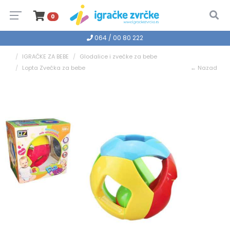
0
064 / 00 80 222
IGRAČKE ZA BEBE
Glodalice i zvečke za bebe
Lopta Zvečka za bebe
← Nazad