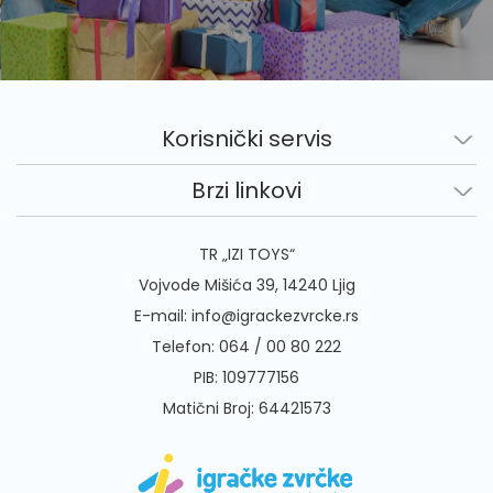
Korisnički servis
Brzi linkovi
TR „IZI TOYS“
Vojvode Mišića 39, 14240 Ljig
E-mail:
info@igrackezvrcke.rs
Telefon:
064 / 00 80 222
PIB: 109777156
Matični Broj: 64421573