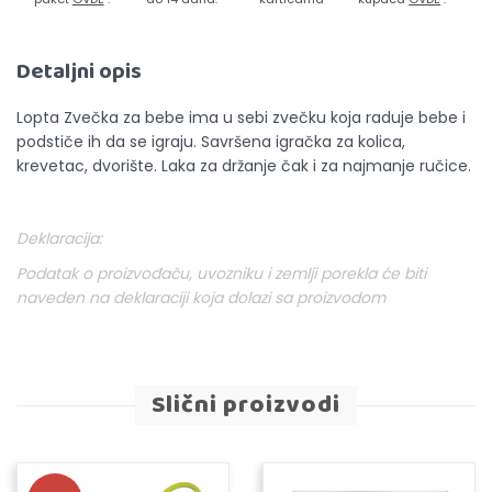
Detaljni opis
Lopta Zvečka za bebe ima u sebi zvečku koja raduje bebe i
podstiče ih da se igraju. Savršena igračka za kolica,
krevetac, dvorište. Laka za držanje čak i za najmanje ručice.
Deklaracija:
Podatak o proizvođaču, uvozniku i zemlji porekla će biti
naveden na deklaraciji koja dolazi sa proizvodom
Slični proizvodi