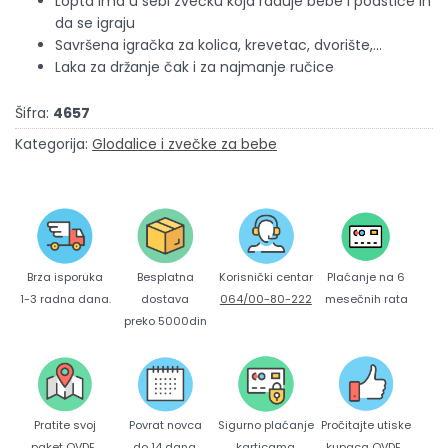
Lopta ima u sebi zvečku koja raduje bebe i podstiče ih
da se igraju
Savršena igračka za kolica, krevetac, dvorište,...
Laka za držanje čak i za najmanje ručice
Šifra:
4657
Kategorija:
Glodalice i zvečke za bebe
Brza isporuka
Korisnički centar
Besplatna
Plaćanje na 6
1-3 radna dana.
064/00-80-222
dostava
mesečnih rata
preko 5000din
Pratite svoj
Povrat novca
Sigurno plaćanje
Pročitajte utiske
paket
OVDE
.
do 14 dana.
karticama
kupaca
OVDE
.