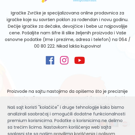
Igračke Zvrčke je specijalizovana online prodavnica za
igračke koje su savršen poklon za rođendan i novu godinu.
Dečije igračke za dečake, devojčice i bebe uz najpovoljije
cene. Pošaljite nam šifre ili slike željenih proizvoda i Vaše
osnovne podatke (Ime i prezime, adresa i telefon) na
064 /
00 80 222
. Nikad lakša kupovina!
Proizvode na sajtu nastojimo da opišemo što je preciznije
moguće, ali ne možemo garantovati da su svi podaci i
fotografije u potpunosti tačni i bez grešaka.
Naš sajt koristi "kolačiće" i druge tehnologije kako bismo
analizirali saobraćaj i omogućili dodatne funkcionalnosti
premium korisnicima. Podatke o korisnicima ne delimo
sa trećim licima. Nastavkom korišćenja web sajta
saglasni ste sa našim
pravilima korišćenja i polisom