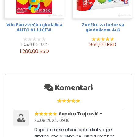
Win Fun zvečka glodalica
Zvečke za bebe sa
AUTO KLJUČEVI
glodalicom 4u1
860,00 RSD
1.440,00 RSD
1.280,00 RSD
Komentari
Sandra Trajković
-
25.09.2024. 09:10
Dopada mi se otvor lopte i kakvog je
dizajna, moja beba će uživati kroz par