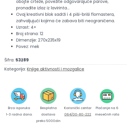
obojte crteže, povežite odgovarajuće parove,
pronađite izlaz iz lavirinta…
Ovaj kreativni blok sadrži i 4 piši-briši flomastera,
zahvaljujući kojima će zabava biti neograničena.
Uzrast: 4+
Broj strana: 12
DImenzije: 270x235x19
Povez: mek
Šifra:
53289
Kategorija:
Knjige aktivnosti i mozgalice
Brza isporuka
Korisnički centar
Besplatna
Plaćanje na 6
1-3 radna dana.
064/00-80-222
dostava
mesečnih rata
preko 5000din