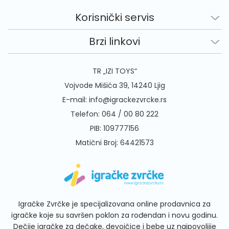
Korisnički servis
Brzi linkovi
TR „IZI TOYS“
Vojvode Mišića 39, 14240 Ljig
E-mail:
info@igrackezvrcke.rs
Telefon:
064 / 00 80 222
PIB: 109777156
Matični Broj: 64421573
Igračke Zvrčke je specijalizovana online prodavnica za
igračke koje su savršen poklon za rođendan i novu godinu.
Dečije igračke za dečake, devojčice i bebe uz najpovoljije