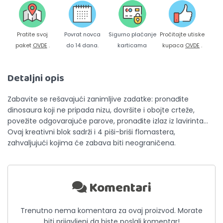
Pratite svoj
Povrat novca
Sigurno plaćanje
Pročitajte utiske
paket
OVDE
.
do 14 dana.
karticama
kupaca
OVDE
.
Detaljni opis
Zabavite se rešavajući zanimljive zadatke: pronađite
dinosaura koji ne pripada nizu, dovršite i obojte crteže,
povežite odgovarajuće parove, pronađite izlaz iz lavirinta…
Ovaj kreativni blok sadrži i 4 piši-briši flomastera,
zahvaljujući kojima će zabava biti neograničena.
Komentari
Trenutno nema komentara za ovaj proizvod. Morate
biti prijavljeni da biste poslali komentar!