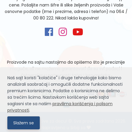
cene. Pošaljite nam šifre ili slike željenih proizvoda i Vaše
osnovne podatke (Ime i prezime, adresa i telefon) na
064 /
00 80 222
. Nikad lakša kupovina!
Proizvode na sajtu nastojimo da opišemo što je preciznije
moguće, ali ne možemo garantovati da su svi podaci i
fotografije u potpunosti tačni i bez grešaka.
Naš sajt koristi "kolačiće" i druge tehnologije kako bismo
analizirali saobraćaj i omogućili dodatne funkcionalnosti
premium korisnicima. Podatke o korisnicima ne delimo
sa trećim licima. Nastavkom korišćenja web sajta
saglasni ste sa našim
pravilima korišćenja i polisom
privatnosti
.
Igračke Zvrčke – Sve za decu! ©. Sva prava zadržana 2026.
Slažem se
Napravljeno u Srbiji sa