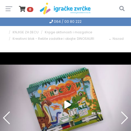
0
064 / 00 80 222
KNJIGE ZA DECU
Knjige aktivnosti i mozgalice
Kreativni blok - Rešite zadatke i obojte: DINOSAURI
← Nazad