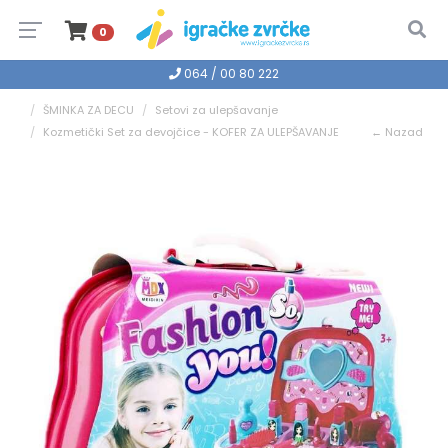
0
064 / 00 80 222
ŠMINKA ZA DECU
Setovi za ulepšavanje
Kozmetički Set za devojčice - KOFER ZA ULEPŠAVANJE
← Nazad