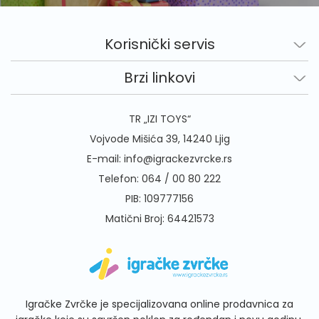
Korisnički servis
Brzi linkovi
TR „IZI TOYS“
Vojvode Mišića 39, 14240 Ljig
E-mail:
info@igrackezvrcke.rs
Telefon:
064 / 00 80 222
PIB: 109777156
Matični Broj: 64421573
Igračke Zvrčke je specijalizovana online prodavnica za