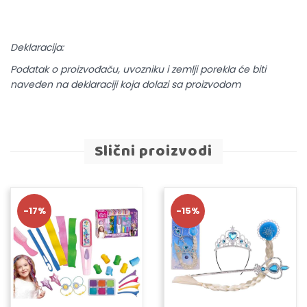
Deklaracija:
Podatak o proizvođaču, uvozniku i zemlji porekla će biti
naveden na deklaraciji koja dolazi sa proizvodom
Slični proizvodi
-17%
-15%