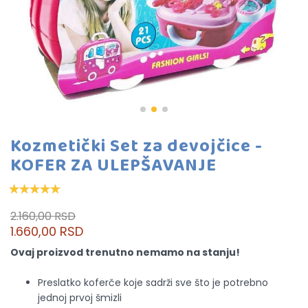
Kozmetički Set za devojčice -
KOFER ZA ULEPŠAVANJE
2.160,00 RSD
1.660,00 RSD
Ovaj proizvod trenutno nemamo na stanju!
Preslatko koferče koje sadrži sve što je potrebno
jednoj prvoj šmizli