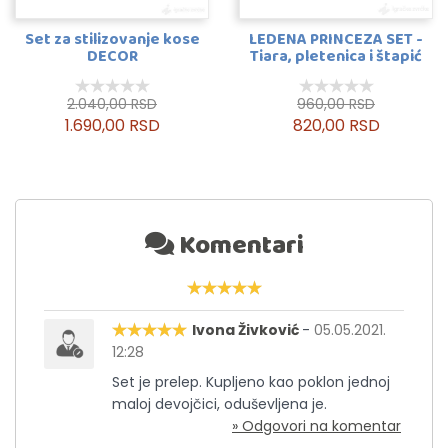
Set za stilizovanje kose
LEDENA PRINCEZA SET -
DECOR
Tiara, pletenica i štapić
2.040,00 RSD
960,00 RSD
1.690,00 RSD
820,00 RSD
Komentari
Ivona Živković
-
05.05.2021.
12:28
Set je prelep. Kupljeno kao poklon jednoj
maloj devojčici, oduševljena je.
» Odgovori na komentar