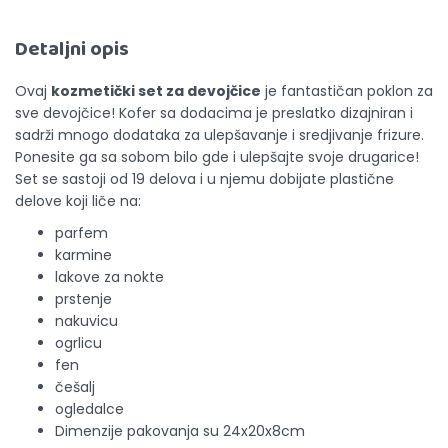
Detaljni opis
Ovaj
kozmetički set za devojčice
je fantastičan poklon za
sve devojčice! Kofer sa dodacima je preslatko dizajniran i
sadrži mnogo dodataka za ulepšavanje i sredjivanje frizure.
Ponesite ga sa sobom bilo gde i ulepšajte svoje drugarice!
Set se sastoji od 19 delova i u njemu dobijate plastične
delove koji liče na:
parfem
karmine
lakove za nokte
prstenje
nakuvicu
ogrlicu
fen
češalj
ogledalce
Dimenzije pakovanja su 24x20x8cm