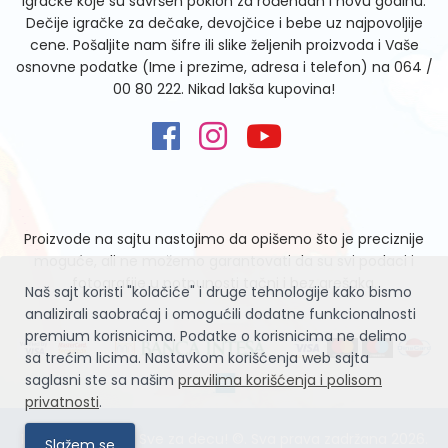
igračke koje su savršen poklon za rođendan i novu godinu.
Dečije igračke za dečake, devojčice i bebe uz najpovoljije
cene. Pošaljite nam šifre ili slike željenih proizvoda i Vaše
osnovne podatke (Ime i prezime, adresa i telefon) na
064 /
00 80 222
. Nikad lakša kupovina!
Proizvode na sajtu nastojimo da opišemo što je preciznije
moguće, ali ne možemo garantovati da su svi podaci i
fotografije u potpunosti tačni i bez grešaka.
Naš sajt koristi "kolačiće" i druge tehnologije kako bismo
analizirali saobraćaj i omogućili dodatne funkcionalnosti
premium korisnicima. Podatke o korisnicima ne delimo
sa trećim licima. Nastavkom korišćenja web sajta
saglasni ste sa našim
pravilima korišćenja i polisom
privatnosti
.
Igračke Zvrčke – Sve za decu! ©. Sva prava zadržana 2026.
Slažem se