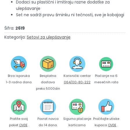
Dodaci su plastični i imitiraju razne dodatke za
ulepšavanje
Set ne sadrži pravu šminku ni tečnosti, sve je kobajagi
Šifra:
2619
Kategorija:
Setovi za ulepšavanje
Brza isporuka
Korisnički centar
Besplatna
Plaćanje na 6
1-3 radna dana.
064/00-80-222
dostava
mesečnih rata
preko 5000din
Pratite svoj
Povrat novca
Sigurno plaćanje
Pročitajte utiske
paket
OVDE
.
do 14 dana.
karticama
kupaca
OVDE
.