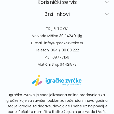
Korisnički servis
Brzi linkovi
TR „IZI TOYS“
Vojvode Mišića 39, 14240 Ljig
E-mail:
info@igrackezvrcke.rs
Telefon:
064 / 00 80 222
PIB: 109777156
Matični Broj: 64421573
Igračke Zvrčke je specijalizovana online prodavnica za
igračke koje su savršen poklon za rođendan i novu godinu.
Dečije igračke za dečake, devojčice i bebe uz najpovoljije
cene. Pošaljite nam šifre ili slike željenih proizvoda i Vaše