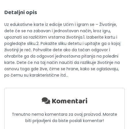
Detaljni opis
Uz edukativne karte iz edicije Učim i igram se – Životinje,
dete će se na zabavan i jednostavan način, kroz igru,
upoznati sa različitim vrstama životinja.1. Izaberite kartu i
pogledajte sliku.2. Pokažite sliku detetu i upitajte ga o kojoj
životinji je reč. Pohvalite dete ako da tačan odgovor i
ohrabrite ga da odgovori jednostavna pitanja na poleđini
karte. Dete će na taj način naučiti da razlikuje životinje na
osnovu toga gde žive, čime se hrane, kako se oglašavaju,
po čemu su karakteristične itd...
Komentari
Trenutno nema komentara za ovaj proizvod. Morate
biti prijavljeni da biste poslali komentar!