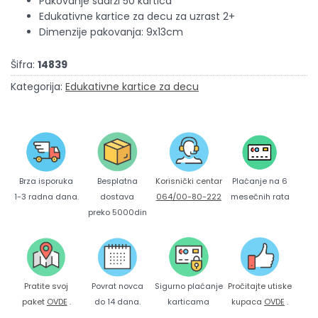
Pakovanje sadrži 50 kartica
Edukativne kartice za decu za uzrast 2+
Dimenzije pakovanja: 9x13cm
Šifra:
14839
Kategorija:
Edukativne kartice za decu
Brza isporuka
Korisnički centar
Besplatna
Plaćanje na 6
1-3 radna dana.
064/00-80-222
dostava
mesečnih rata
preko 5000din
Pratite svoj
Povrat novca
Sigurno plaćanje
Pročitajte utiske
paket
OVDE
.
do 14 dana.
karticama
kupaca
OVDE
.