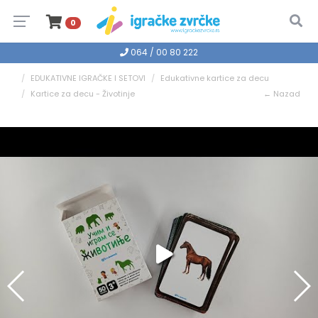
0
064 / 00 80 222
EDUKATIVNE IGRAČKE I SETOVI
Edukativne kartice za decu
Kartice za decu - Životinje
← Nazad