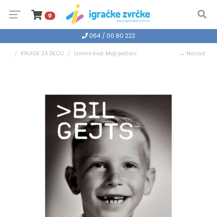
0
064 / 00 80 222
KNJIGE ZA DECU
Izvorni kod: Moji počeci
← Nazad