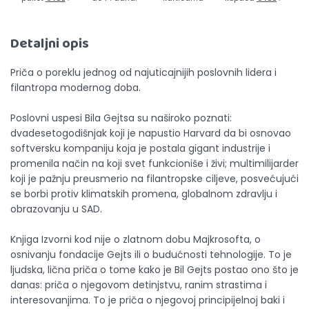
Detaljni opis
Priča o poreklu jednog od najuticajnijih poslovnih lidera i
filantropa modernog doba.
Poslovni uspesi Bila Gejtsa su naširoko poznati:
dvadesetogodišnjak koji je napustio Harvard da bi osnovao
softversku kompaniju koja je postala gigant industrije i
promenila način na koji svet funkcioniše i živi; multimilijarder
koji je pažnju preusmerio na filantropske ciljeve, posvećujući
se borbi protiv klimatskih promena, globalnom zdravlju i
obrazovanju u SAD.
Knjiga Izvorni kod nije o zlatnom dobu Majkrosofta, o
osnivanju fondacije Gejts ili o budućnosti tehnologije. To je
ljudska, lična priča o tome kako je Bil Gejts postao ono što je
danas: priča o njegovom detinjstvu, ranim strastima i
interesovanjima. To je priča o njegovoj principijelnoj baki i