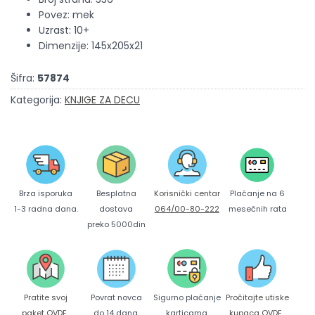
Povez: mek
Uzrast: 10+
Dimenzije: 145x205x21
Šifra:
57874
Kategorija:
KNJIGE ZA DECU
Brza isporuka
Korisnički centar
Besplatna
Plaćanje na 6
1-3 radna dana.
064/00-80-222
dostava
mesečnih rata
preko 5000din
Pratite svoj
Povrat novca
Sigurno plaćanje
Pročitajte utiske
paket
OVDE
.
do 14 dana.
karticama
kupaca
OVDE
.