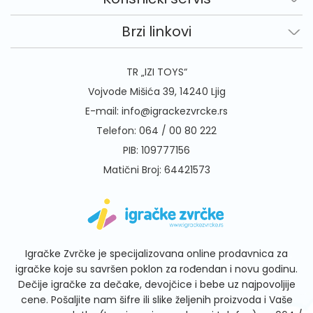
Brzi linkovi
TR „IZI TOYS“
Vojvode Mišića 39, 14240 Ljig
E-mail:
info@igrackezvrcke.rs
Telefon:
064 / 00 80 222
PIB: 109777156
Matični Broj: 64421573
Igračke Zvrčke je specijalizovana online prodavnica za
igračke koje su savršen poklon za rođendan i novu godinu.
Dečije igračke za dečake, devojčice i bebe uz najpovoljije
cene. Pošaljite nam šifre ili slike željenih proizvoda i Vaše