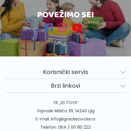
POVEŽIMO SE!
Korisnički servis
Brzi linkovi
TR „IZI TOYS“
Vojvode Mišića 39, 14240 Ljig
E-mail:
info@igrackezvrcke.rs
Telefon:
064 / 00 80 222