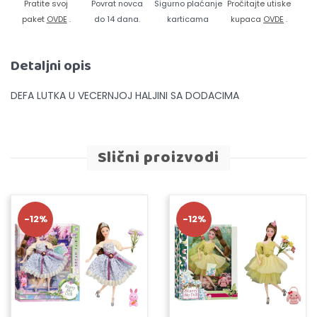
Pratite svoj
Povrat novca
Sigurno plaćanje
Pročitajte utiske
paket
OVDE
.
do 14 dana.
karticama
kupaca
OVDE
.
Detaljni opis
DEFA LUTKA U VECERNJOJ HALJINI SA DODACIMA
Slični proizvodi
-12%
-12%