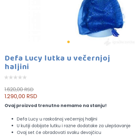
Defa Lucy lutka u večernjoj
haljini
1.620,00 RSD
1.290,00 RSD
Ovaj proizvod trenutno nemamo na stanju!
Defa Lucy u raskošnoj večernjoj haljini
U kutiji dobijate lutku i razne dodatake za ulepšavanje
Ovaj set će obradovati svaku devojčicu