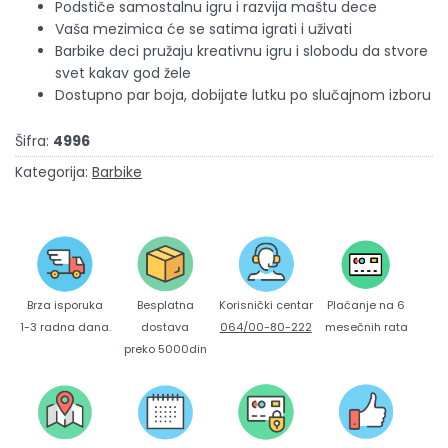
Podstiče samostalnu igru i razvija maštu dece
Vaša mezimica će se satima igrati i uživati
Barbike deci pružaju kreativnu igru i slobodu da stvore
svet kakav god žele
Dostupno par boja, dobijate lutku po slučajnom izboru
Šifra:
4996
Kategorija:
Barbike
Brza isporuka
Korisnički centar
Besplatna
Plaćanje na 6
1-3 radna dana.
064/00-80-222
dostava
mesečnih rata
preko 5000din