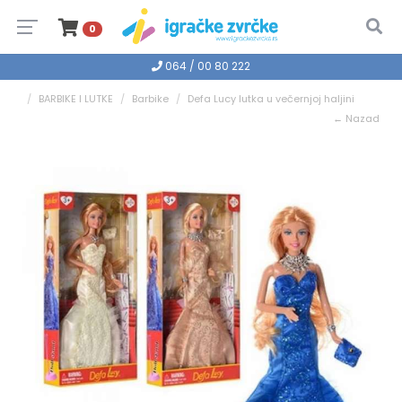
0
064 / 00 80 222
BARBIKE I LUTKE
Barbike
Defa Lucy lutka u večernjoj haljini
← Nazad