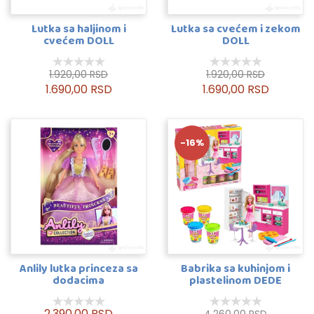
Lutka sa haljinom i
Lutka sa cvećem i zekom
cvećem DOLL
DOLL
1.920,00 RSD
1.920,00 RSD
1.690,00 RSD
1.690,00 RSD
-16%
Anlily lutka princeza sa
Babrika sa kuhinjom i
dodacima
plastelinom DEDE
2.390,00 RSD