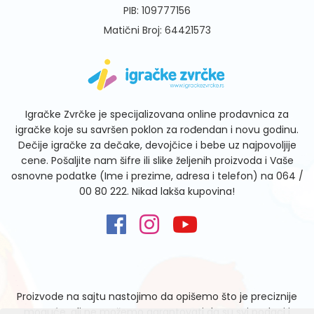
PIB: 109777156
Matični Broj: 64421573
Igračke Zvrčke je specijalizovana online prodavnica za
igračke koje su savršen poklon za rođendan i novu godinu.
Dečije igračke za dečake, devojčice i bebe uz najpovoljije
cene. Pošaljite nam šifre ili slike željenih proizvoda i Vaše
osnovne podatke (Ime i prezime, adresa i telefon) na
064 /
00 80 222
. Nikad lakša kupovina!
Proizvode na sajtu nastojimo da opišemo što je preciznije
moguće, ali ne možemo garantovati da su svi podaci i