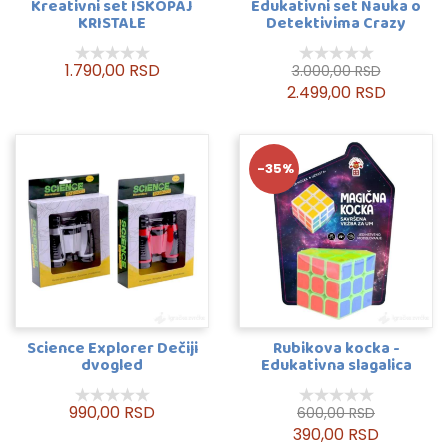
Kreativni set ISKOPAJ
Edukativni set Nauka o
KRISTALE
Detektivima Crazy
Science
1.790,00 RSD
3.000,00 RSD
2.499,00 RSD
-35%
Science Explorer Dečiji
Rubikova kocka -
dvogled
Edukativna slagalica
990,00 RSD
600,00 RSD
390,00 RSD