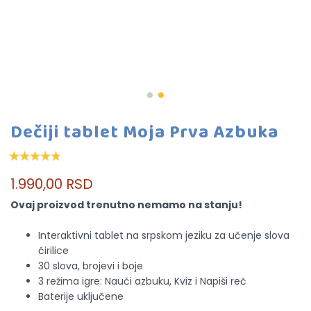
Dečiji tablet Moja Prva Azbuka
1.990,00 RSD
Ovaj proizvod trenutno nemamo na stanju!
Interaktivni tablet na srpskom jeziku za učenje slova
ćirilice
30 slova, brojevi i boje
3 režima igre: Nauči azbuku, Kviz i Napiši reč
Baterije uključene