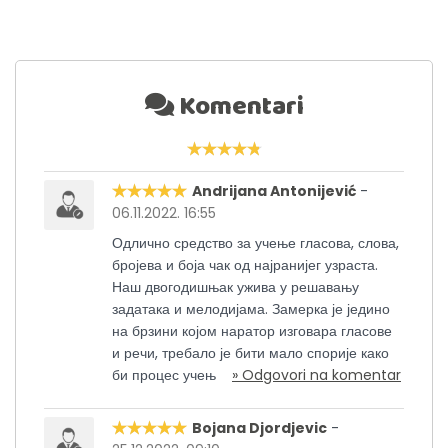
Komentari
Andrijana Antonijević
-
06.11.2022. 16:55
Одлично средство за учење гласова, слова,
бројева и боја чак од најранијег узраста.
Наш двогодишњак ужива у решавању
задатака и мелодијама. Замерка је једино
на брзини којом наратор изговара гласове
и речи, требало је бити мало спорије како
би процес учењ
» Odgovori na komentar
Bojana Djordjevic
-