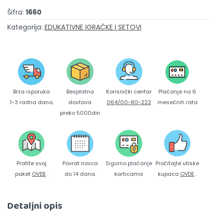
Šifra:
1660
Kategorija:
EDUKATIVNE IGRAČKE I SETOVI
Brza isporuka
Korisnički centar
Besplatna
Plaćanje na 6
1-3 radna dana.
064/00-80-222
dostava
mesečnih rata
preko 5000din
Pratite svoj
Povrat novca
Sigurno plaćanje
Pročitajte utiske
paket
OVDE
.
do 14 dana.
karticama
kupaca
OVDE
.
Detaljni opis