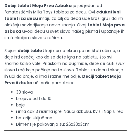
Dečiji tablet Moja Prva Azbuka
je još jedan od
fanatastičnih Milla Toyz tableta za decu. Ovi
edukativni
tableti za decu
imaju za cilj da deca uče kroz igru i da im
olakšaju savladjivanje novih znanja. Ovaj
tablet Moja prva
azbuka
uvodi decu u svet slova našeg pisma i upoznaje ih
sa funkcijom slova u rečima.
Sjajan
dečiji tablet
koji nema ekran pa ne šteti očima, a
daje isti osećaj kao da se dete igra na tabletu, što svi
znamo koliko vole. Pritiskom na dugmiće, dete će čuti zvuk
slova i reč koja počinje na to slovo. Tablet za decu takodje
ih uči da broje, a ima i razne melodije.
Dečiji tablet Moja
Prva Azbuka
uči Vaše pametnice:
30 slova
brojeve od 1 do 10
boje
i ima čak 3 režima igre: Nauči azbuku, Kviz i Napiši reč
baterije uključene
Dimenzije pakovanja su: 26x30x3cm