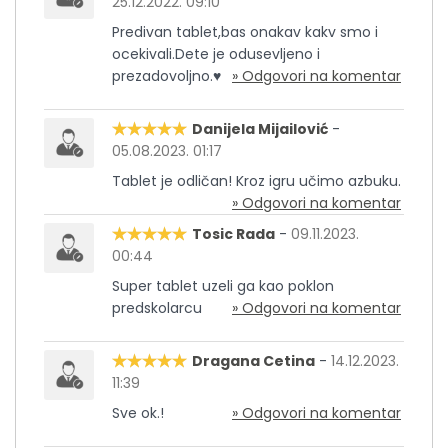
25.12.2022. 09:10
Predivan tablet,bas onakav kakv smo i
ocekivali.Dete je odusevljeno i
prezadovoljno.♥️
» Odgovori na komentar
Danijela Mijailović
-
05.08.2023. 01:17
Tablet je odličan! Kroz igru učimo azbuku.
» Odgovori na komentar
Tosic Rada
-
09.11.2023.
00:44
Super tablet uzeli ga kao poklon
predskolarcu
» Odgovori na komentar
Dragana Cetina
-
14.12.2023.
11:39
Sve ok.!
» Odgovori na komentar