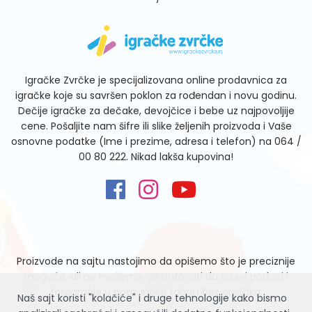
Igračke Zvrčke je specijalizovana online prodavnica za
igračke koje su savršen poklon za rođendan i novu godinu.
Dečije igračke za dečake, devojčice i bebe uz najpovoljije
cene. Pošaljite nam šifre ili slike željenih proizvoda i Vaše
osnovne podatke (Ime i prezime, adresa i telefon) na
064 /
00 80 222
. Nikad lakša kupovina!
Proizvode na sajtu nastojimo da opišemo što je preciznije
moguće, ali ne možemo garantovati da su svi podaci i
fotografije u potpunosti tačni i bez grešaka.
Naš sajt koristi "kolačiće" i druge tehnologije kako bismo