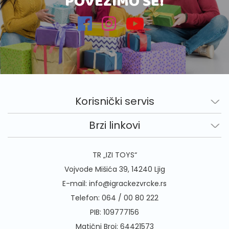
POVEŽIMO SE!
Korisnički servis
Brzi linkovi
TR „IZI TOYS“
Vojvode Mišića 39, 14240 Ljig
E-mail:
info@igrackezvrcke.rs
Telefon:
064 / 00 80 222
PIB: 109777156
Matični Broj: 64421573