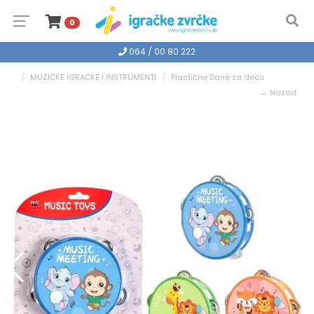
0
064 / 00 80 222
MUZIČKE IGRAČKE I INSTRUMENTI
Plastične Daire za decu
← Nazad