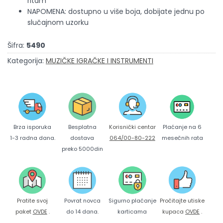
ritam
NAPOMENA: dostupno u više boja, dobijate jednu po
slučajnom uzorku
Šifra:
5490
Kategorija:
MUZIČKE IGRAČKE I INSTRUMENTI
Brza isporuka
Korisnički centar
Besplatna
Plaćanje na 6
1-3 radna dana.
064/00-80-222
dostava
mesečnih rata
preko 5000din
Pratite svoj
Povrat novca
Sigurno plaćanje
Pročitajte utiske
paket
OVDE
.
do 14 dana.
karticama
kupaca
OVDE
.