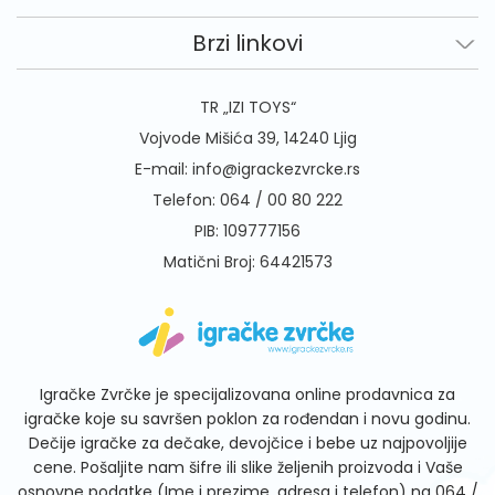
Brzi linkovi
TR „IZI TOYS“
Vojvode Mišića 39, 14240 Ljig
E-mail:
info@igrackezvrcke.rs
Telefon:
064 / 00 80 222
PIB: 109777156
Matični Broj: 64421573
Igračke Zvrčke je specijalizovana online prodavnica za
igračke koje su savršen poklon za rođendan i novu godinu.
Dečije igračke za dečake, devojčice i bebe uz najpovoljije
cene. Pošaljite nam šifre ili slike željenih proizvoda i Vaše
osnovne podatke (Ime i prezime, adresa i telefon) na
064 /