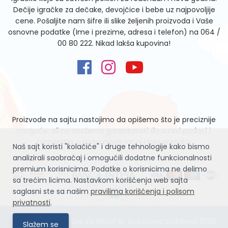
Dečije igračke za dečake, devojčice i bebe uz najpovoljije
cene. Pošaljite nam šifre ili slike željenih proizvoda i Vaše
osnovne podatke (Ime i prezime, adresa i telefon) na
064 /
00 80 222
. Nikad lakša kupovina!
Proizvode na sajtu nastojimo da opišemo što je preciznije
moguće, ali ne možemo garantovati da su svi podaci i
fotografije u potpunosti tačni i bez grešaka.
Naš sajt koristi "kolačiće" i druge tehnologije kako bismo
analizirali saobraćaj i omogućili dodatne funkcionalnosti
premium korisnicima. Podatke o korisnicima ne delimo
sa trećim licima. Nastavkom korišćenja web sajta
saglasni ste sa našim
pravilima korišćenja i polisom
privatnosti
.
Igračke Zvrčke – Sve za decu! ©. Sva prava zadržana 2026.
Slažem se