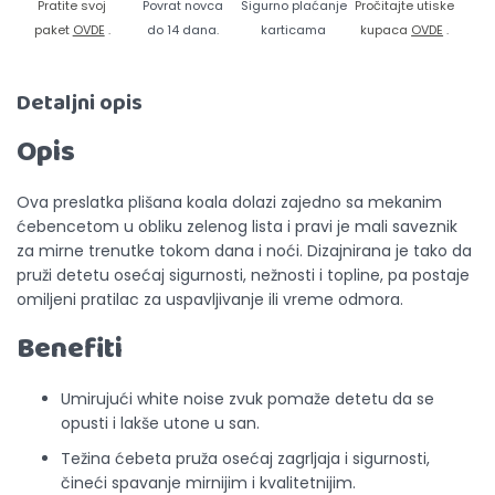
Pratite svoj
Povrat novca
Sigurno plaćanje
Pročitajte utiske
paket
OVDE
.
do 14 dana.
karticama
kupaca
OVDE
.
Detaljni opis
Opis
Ova preslatka plišana koala dolazi zajedno sa mekanim
ćebencetom u obliku zelenog lista i pravi je mali saveznik
za mirne trenutke tokom dana i noći. Dizajnirana je tako da
pruži detetu osećaj sigurnosti, nežnosti i topline, pa postaje
omiljeni pratilac za uspavljivanje ili vreme odmora.
Benefiti
Umirujući white noise zvuk pomaže detetu da se
opusti i lakše utone u san.
Težina ćebeta pruža osećaj zagrljaja i sigurnosti,
čineći spavanje mirnijim i kvalitetnijim.