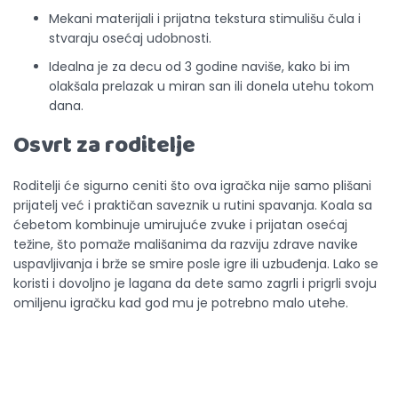
Mekani materijali i prijatna tekstura stimulišu čula i
stvaraju osećaj udobnosti.
Idealna je za decu od 3 godine naviše, kako bi im
olakšala prelazak u miran san ili donela utehu tokom
dana.
Osvrt za roditelje
Roditelji će sigurno ceniti što ova igračka nije samo plišani
prijatelj već i praktičan saveznik u rutini spavanja. Koala sa
ćebetom kombinuje umirujuće zvuke i prijatan osećaj
težine, što pomaže mališanima da razviju zdrave navike
uspavljivanja i brže se smire posle igre ili uzbuđenja. Lako se
koristi i dovoljno je lagana da dete samo zagrli i prigrli svoju
omiljenu igračku kad god mu je potrebno malo utehe.