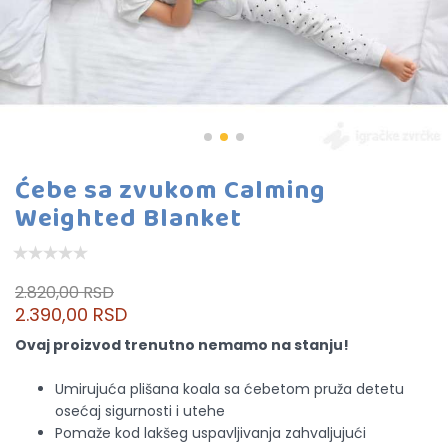
Ćebe sa zvukom Calming
Weighted Blanket
2.820,00 RSD
2.390,00 RSD
Ovaj proizvod trenutno nemamo na stanju!
Umirujuća plišana koala sa ćebetom pruža detetu
osećaj sigurnosti i utehe
Pomaže kod lakšeg uspavljivanja zahvaljujući