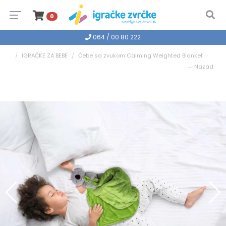
0
064 / 00 80 222
IGRAČKE ZA BEBE
Ćebe sa zvukom Calming Weighted Blanket
← Nazad