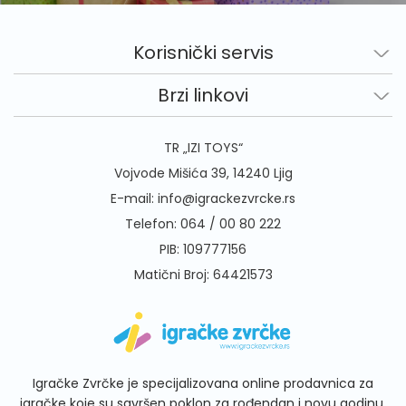
Korisnički servis
Brzi linkovi
TR „IZI TOYS“
Vojvode Mišića 39, 14240 Ljig
E-mail:
info@igrackezvrcke.rs
Telefon:
064 / 00 80 222
PIB: 109777156
Matični Broj: 64421573
Igračke Zvrčke je specijalizovana online prodavnica za
igračke koje su savršen poklon za rođendan i novu godinu.