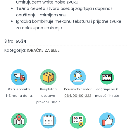
umirujućem white noise zvuku
Težina ćebeta stvara osećaj zagrljaja i doprinosi
opuštanju i mirnijem snu
Igračka kombinuje mekanu teksturu i prijatne zvuke
za celokupno smirenje
Šifra:
5534
Kategorija:
IGRAČKE ZA BEBE
Brza isporuka
Korisnički centar
Besplatna
Plaćanje na 6
1-3 radna dana.
064/00-80-222
dostava
mesečnih rata
preko 5000din