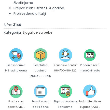
životinjama
Preporučen uzrast 1-4 godine
Proizvedeno u Italiji
Šifra:
3140
Kategorija:
Slagalice za bebe
Brza isporuka
Korisnički centar
Besplatna
Plaćanje na 6
1-3 radna dana.
064/00-80-222
dostava
mesečnih rata
preko 5000din
Pratite svoj
Povrat novca
Sigurno plaćanje
Pročitajte utiske
paket
OVDE
.
do 14 dana.
karticama
kupaca
OVDE
.