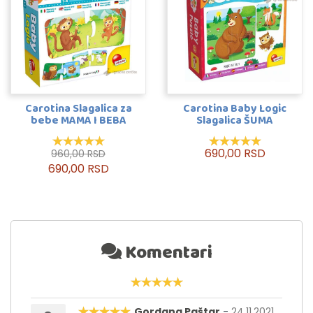
Carotina Slagalica za
Carotina Baby Logic
bebe MAMA I BEBA
Slagalica ŠUMA
690,00 RSD
960,00 RSD
690,00 RSD
Komentari
Gordana Paštar
-
24.11.2021.