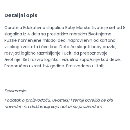
Detaljni opis
Carotina Edukativna slagalica Baby Morske životinje set od 8
slagalica iz 4 dela sa preslatkim morskim životinjama.
Puzzle namenjene mlađoj deci napravljenih od kartona
visokog kvaliteta i čvrstine. Dete će slagati baby puzzle,
razvijati logično razmišljanje i učiti da prepoznavaje
životinje. Set razvija logičko i vizuelno zapažanje kod dece.
Preporučen uzrast 1-4 godine. Proizvedeno u Italiji.
Deklaracija:
Podatak o proizvođaču, uvozniku i zemlji porekla će biti
naveden na deklaraciji koja dolazi sa proizvodom