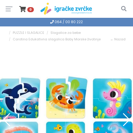
0
064 / 00 80 222
PUZZLE I SLAGALICE
Slagalice za bebe
Carotina Edukativna slagalica Baby Morske životinje
← Nazad