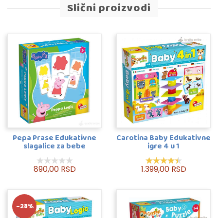
Slični proizvodi
Pepa Prase Edukativne
Carotina Baby Edukativne
slagalice za bebe
igre 4 u 1
890,00 RSD
1.399,00 RSD
-28%