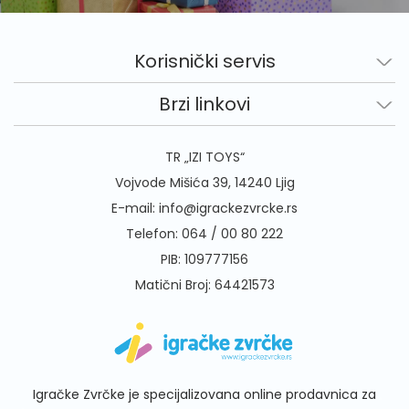
Korisnički servis
Brzi linkovi
TR „IZI TOYS“
Vojvode Mišića 39, 14240 Ljig
E-mail:
info@igrackezvrcke.rs
Telefon:
064 / 00 80 222
PIB: 109777156
Matični Broj: 64421573
Igračke Zvrčke je specijalizovana online prodavnica za