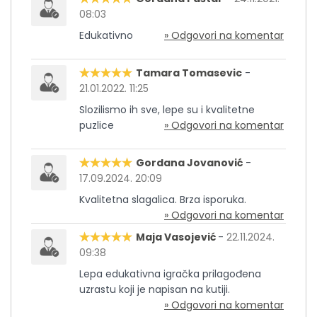
08:03
Edukativno
» Odgovori na komentar
Tamara Tomasevic
-
21.01.2022. 11:25
Slozilismo ih sve, lepe su i kvalitetne
puzlice
» Odgovori na komentar
Gordana Jovanović
-
17.09.2024. 20:09
Kvalitetna slagalica. Brza isporuka.
» Odgovori na komentar
Maja Vasojević
-
22.11.2024.
09:38
Lepa edukativna igračka prilagođena
uzrastu koji je napisan na kutiji.
» Odgovori na komentar