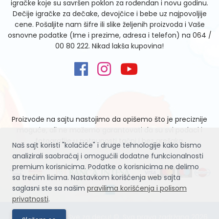
igračke koje su savršen poklon za rođendan i novu godinu.
Dečije igračke za dečake, devojčice i bebe uz najpovoljije
cene. Pošaljite nam šifre ili slike željenih proizvoda i Vaše
osnovne podatke (Ime i prezime, adresa i telefon) na
064 /
00 80 222
. Nikad lakša kupovina!
Proizvode na sajtu nastojimo da opišemo što je preciznije
moguće, ali ne možemo garantovati da su svi podaci i
fotografije u potpunosti tačni i bez grešaka.
Naš sajt koristi "kolačiće" i druge tehnologije kako bismo
analizirali saobraćaj i omogućili dodatne funkcionalnosti
premium korisnicima. Podatke o korisnicima ne delimo
sa trećim licima. Nastavkom korišćenja web sajta
saglasni ste sa našim
pravilima korišćenja i polisom
privatnosti
.
Igračke Zvrčke – Sve za decu! ©. Sva prava zadržana 2026.