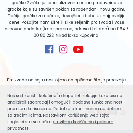
Igračke Zvrčke je specijalizovana online prodavnica za
igračke koje su savršen poklon za rođendan i novu godinu.
Dečije igračke za dečake, devojčice i bebe uz najpovoljije
cene. Pošaljite nam šifre ili slike željenih proizvoda i Vaše
osnovne podatke (Ime i prezime, adresa i telefon) na
064 /
00 80 222
. Nikad lakša kupovina!
Proizvode na sajtu nastojimo da opišemo što je preciznije
moguće, ali ne možemo garantovati da su svi podaci i
fotografije u potpunosti tačni i bez grešaka.
Naš sajt koristi "kolačiće" i druge tehnologije kako bismo
analizirali saobraćaj i omogućili dodatne funkcionalnosti
premium korisnicima. Podatke o korisnicima ne delimo
sa trećim licima. Nastavkom korišćenja web sajta
saglasni ste sa našim
pravilima korišćenja i polisom
privatnosti
.