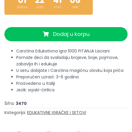
01
22
41
05
dana
sati
min
sek
Dodaj u korpu
Carotina Edukativna igra 1000 PITANJA Lisciani
Pomaže deci da svaladaju brojeve, boje, pojmove,
zabavlja ih i edukuje
U setu dobijate i Carotina magičnu olovku koja priča
Preporučen uzrast: 3-6 godina
Proizvedeno u Italiji
Jezik: srpski-ćirilica
Šifra:
3470
Kategorija:
EDUKATIVNE IGRAČKE I SETOVI