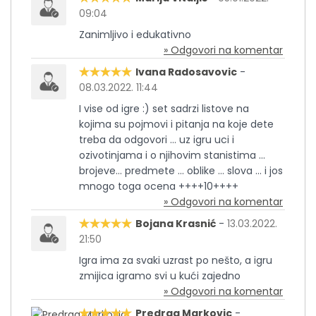
09:04
Zanimljivo i edukativno
» Odgovori na komentar
Ivana Radosavovic
-
08.03.2022. 11:44
I vise od igre :) set sadrzi listove na
kojima su pojmovi i pitanja na koje dete
treba da odgovori … uz igru uci i
ozivotinjama i o njihovim stanistima …
brojeve… predmete … oblike … slova … i jos
mnogo toga ocena ++++10++++
» Odgovori na komentar
Bojana Krasnić
-
13.03.2022.
21:50
Igra ima za svaki uzrast po nešto, a igru
zmijica igramo svi u kući zajedno
» Odgovori na komentar
Predrag Markovic
-