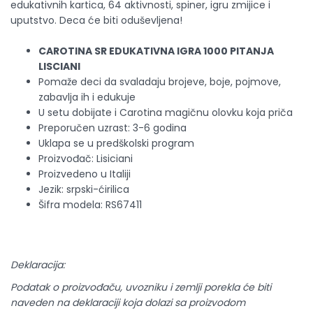
edukativnih kartica, 64 aktivnosti, spiner, igru zmijice i
uputstvo. Deca će biti oduševljena!
CAROTINA SR EDUKATIVNA IGRA 1000 PITANJA
LISCIANI
Pomaže deci da svaladaju brojeve, boje, pojmove,
zabavlja ih i edukuje
U setu dobijate i Carotina magičnu olovku koja priča
Preporučen uzrast: 3-6 godina
Uklapa se u predškolski program
Proizvođač: Lisiciani
Proizvedeno u Italiji
Jezik: srpski-ćirilica
Šifra modela: RS67411
Deklaracija:
Podatak o proizvođaču, uvozniku i zemlji porekla će biti
naveden na deklaraciji koja dolazi sa proizvodom