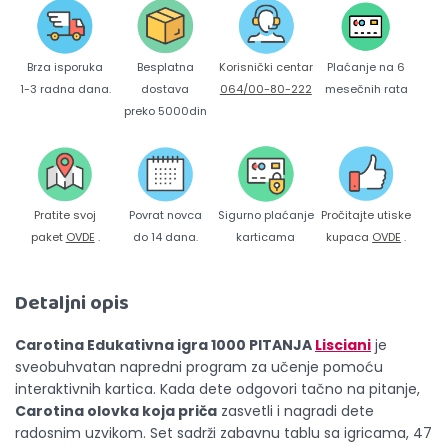
Brza isporuka
Korisnički centar
Besplatna
Plaćanje na 6
1-3 radna dana.
064/00-80-222
dostava
mesečnih rata
preko 5000din
Pratite svoj
Povrat novca
Sigurno plaćanje
Pročitajte utiske
paket
OVDE
.
do 14 dana.
karticama
kupaca
OVDE
.
Detaljni opis
Carotina Edukativna igra 1000 PITANJA
Lisciani
je
sveobuhvatan napredni program za učenje pomoću
interaktivnih kartica. Kada dete odgovori tačno na pitanje,
Carotina olovka koja priča
zasvetli i nagradi dete
radosnim uzvikom. Set sadrži zabavnu tablu sa igricama, 47