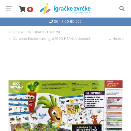
0
064 / 00 80 222
EDUKATIVNE IGRAČKE I SETOVI
Carotina Edukativna igra 1000 PITANJA Lisciani
← Nazad