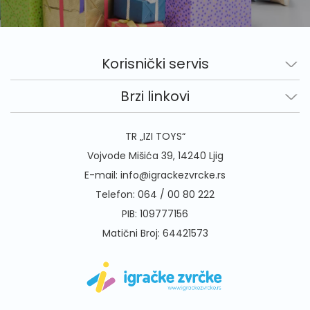
Korisnički servis
Brzi linkovi
TR „IZI TOYS“
Vojvode Mišića 39, 14240 Ljig
E-mail:
info@igrackezvrcke.rs
Telefon:
064 / 00 80 222
PIB: 109777156
Matični Broj: 64421573