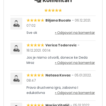
Komentari
Biljana Bucalo
-
06.12.2021.
07:02
Sve ok
» Odgovori na komentar
Verica Todorovic
-
18.12.2021. 00:14
Jos je nismo otvorili, donece ke Deda
Mraz
» Odgovori na komentar
Natasa Kovac
-
05.01.2022.
08:47
Prava drustvena igra, zabavna I
edukativna
» Odgovori na komentar
Marija Vitaljić
-
05.01.2022.