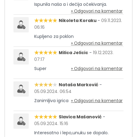
Ispunila naša a i dečija očekivanja.
» Odgovori na komentar
Nikoleta Koraku
-
09.11.2023.
06:16
Kupljeno za poklon
» Odgovori na komentar
Milica Jelicic
-
19.12.2023.
07:17
Super
» Odgovori na komentar
Nataša Marković
-
05.09.2024. 06:54
Zanimljiva igrica
» Odgovori na komentar
Slavica Mašanović
-
05.09.2024. 15:16
Interesatno i lepo,unuku se dopalo.