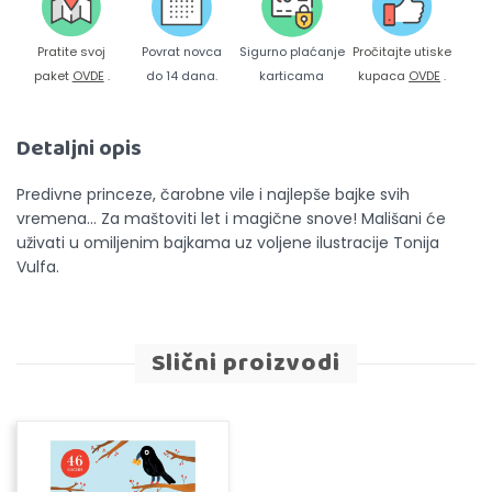
Pratite svoj
Povrat novca
Sigurno plaćanje
Pročitajte utiske
paket
OVDE
.
do 14 dana.
karticama
kupaca
OVDE
.
Detaljni opis
Predivne princeze, čarobne vile i najlepše bajke svih
vremena… Za maštoviti let i magične snove! Mališani će
uživati u omiljenim bajkama uz voljene ilustracije Tonija
Vulfa.
Slični proizvodi