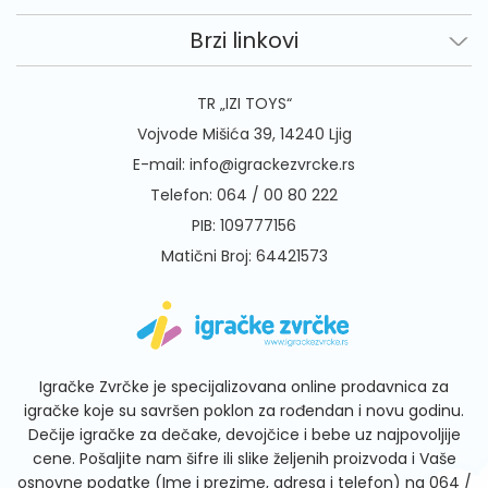
Brzi linkovi
TR „IZI TOYS“
Vojvode Mišića 39, 14240 Ljig
E-mail:
info@igrackezvrcke.rs
Telefon:
064 / 00 80 222
PIB: 109777156
Matični Broj: 64421573
Igračke Zvrčke je specijalizovana online prodavnica za
igračke koje su savršen poklon za rođendan i novu godinu.
Dečije igračke za dečake, devojčice i bebe uz najpovoljije
cene. Pošaljite nam šifre ili slike željenih proizvoda i Vaše
osnovne podatke (Ime i prezime, adresa i telefon) na
064 /