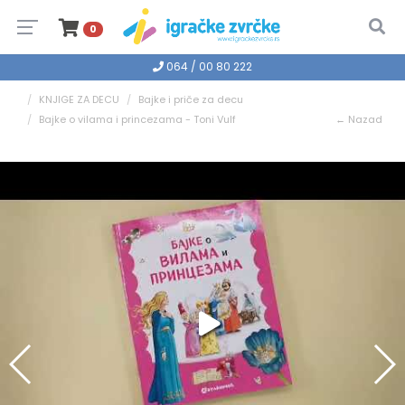
0
064 / 00 80 222
KNJIGE ZA DECU
Bajke i priče za decu
Bajke o vilama i princezama - Toni Vulf
← Nazad