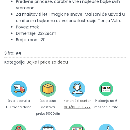
Predivne princeze, čarobne vile i najlepše bajke svih
vremena…
Za maštoviti let i magične snove! Mališani će uživati u
omiljenim bajkama uz voljene ilustracije Tonija Vulfa.
Povez: mek
Dimenzije: 23x29cm
Broj strana: 120
Šifra:
V4
Kategorija:
Bajke i priče za decu
Brza isporuka
Korisnički centar
Besplatna
Plaćanje na 6
1-3 radna dana.
064/00-80-222
dostava
mesečnih rata
preko 5000din