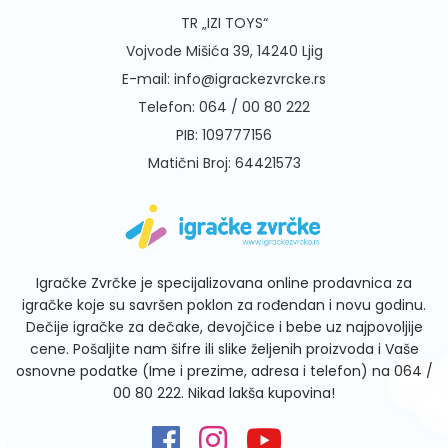
TR „IZI TOYS“
Vojvode Mišića 39, 14240 Ljig
E-mail:
info@igrackezvrcke.rs
Telefon:
064 / 00 80 222
PIB: 109777156
Matični Broj: 64421573
Igračke Zvrčke je specijalizovana online prodavnica za
igračke koje su savršen poklon za rođendan i novu godinu.
Dečije igračke za dečake, devojčice i bebe uz najpovoljije
cene. Pošaljite nam šifre ili slike željenih proizvoda i Vaše
osnovne podatke (Ime i prezime, adresa i telefon) na
064 /
00 80 222
. Nikad lakša kupovina!