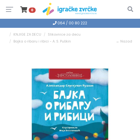
0
064 / 00 80 222
KNJIGE ZA DECU
Slikovnice za decu
Bajka o ribaru i ribici - A. S. Puškin
← Nazad