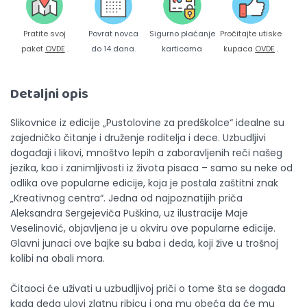
Pratite svoj
Povrat novca
Sigurno plaćanje
Pročitajte utiske
paket
OVDE
.
do 14 dana.
karticama
kupaca
OVDE
.
Detaljni opis
Slikovnice iz edicije „Pustolovine za predškolce“ idealne su
zajedničko čitanje i druženje roditelja i dece. Uzbudljivi
događaji i likovi, mnoštvo lepih a zaboravljenih reči našeg
jezika, kao i zanimljivosti iz života pisaca – samo su neke od
odlika ove popularne edicije, koja je postala zaštitni znak
„Kreativnog centra“. Jedna od najpoznatijih priča
Aleksandra Sergejeviča Puškina, uz ilustracije Maje
Veselinović, objavljena je u okviru ove popularne edicije.
Glavni junaci ove bajke su baba i deda, koji žive u trošnoj
kolibi na obali mora.
Čitaoci će uživati u uzbudljivoj priči o tome šta se događa
kada deda ulovi zlatnu ribicu i ona mu obeća da će mu