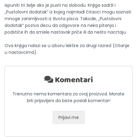
ispuniti tri želje ako je pusti na slobodu. Knjiga sadrži i
„Pustolovni dodatak“ iz kojeg najmlađi čitaoci mogu saznati
mnoge zanimljivosti iz života pisca. Takođe, „Pustolovni
dodatak“ poziva decu da odgovore na neka pitanja i
podstiče ih da smisle nastavak priče ili da nešto nacrtaju.
Ova knjiga nalazi se u izboru lektire za drugi razred (čitanje
u nastavcima).
Komentari
Trenutno nema komentara za ovaj proizvod. Morate
biti prijavljeni da biste poslali komentar!
Prijavi me