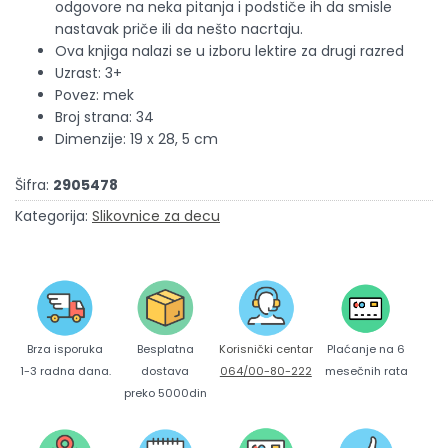
odgovore na neka pitanja i podstiče ih da smisle
nastavak priče ili da nešto nacrtaju.
Ova knjiga nalazi se u izboru lektire za drugi razred
Uzrast: 3+
Povez: mek
Broj strana: 34
Dimenzije: 19 x 28, 5 cm
Šifra:
2905478
Kategorija:
Slikovnice za decu
Brza isporuka
Korisnički centar
Besplatna
Plaćanje na 6
1-3 radna dana.
064/00-80-222
dostava
mesečnih rata
preko 5000din