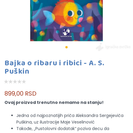
Bajka o ribaru i ribici - A. S.
Puškin
899,00 RSD
Ovaj proizvod trenutno nemamo na stanju!
Jedna od najpoznatijih priča Aleksandra Sergejeviča
Puškina, uz ilustracije Maje Veselinović
Takođe, „Pustolovni dodatak“ poziva decu da