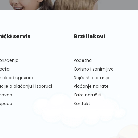
nički servis
Brzi linkovi
orišćenja
Početna
cija
Korisno i zanimljivo
nak od ugovora
Najčešća pitanja
cije o plaćanju i isporuci
Plaćanje na rate
 novca
Kako naručiti
kupaca
Kontakt