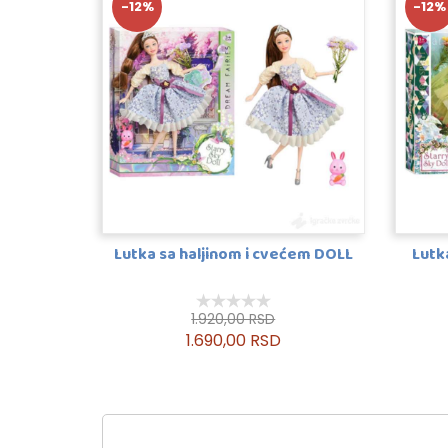
-12%
-12%
Lutka sa haljinom i cvećem DOLL
Lutk
1.920,00 RSD
1.690,00 RSD