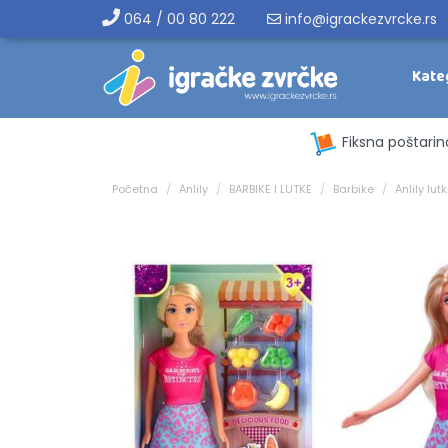
064 / 00 80 222
info@igrackezvrcke.rs
Kate
Fiksna poštarin
Početna
Anlily
BARBIKE I LUTKE
Barbike
Anlily lut