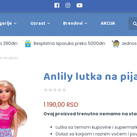
gorije
Uzrast
Brendovi
AKCIJA
a 390din
Besplatna isporuka preko 5000din
Jednost
ka na pijaci
Anlily lutka na pij
1.190,00 RSD
Ovaj proizvod trenutno nemamo na sta
Lutka sa temom kupovine i supermark
Dolazi sa korpom i raznim voćem i p