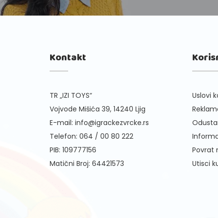
Kontakt
Koris
TR „IZI TOYS“
Uslovi k
Vojvode Mišića 39, 14240 Ljig
Reklama
E-mail:
info@igrackezvrcke.rs
Odusta
Telefon:
064 / 00 80 222
Informa
PIB: 109777156
Povrat
Matični Broj: 64421573
Utisci 