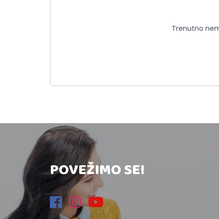
Trenutno nema
POVEŽIMO SE!