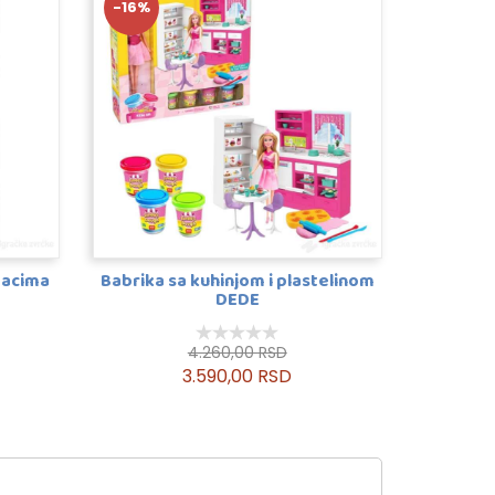
-16%
odacima
Babrika sa kuhinjom i plastelinom
DEDE
4.260,00 RSD
3.590,00 RSD