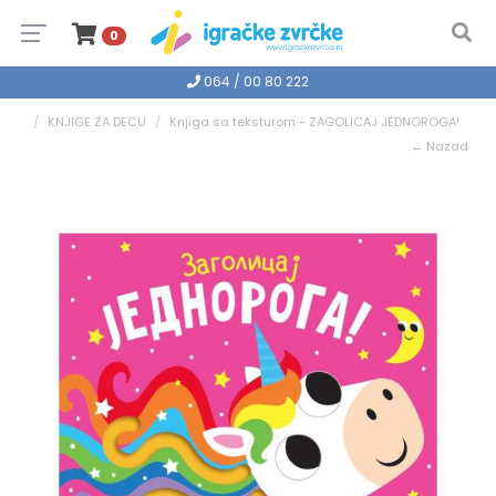
0
064 / 00 80 222
KNJIGE ZA DECU
Knjiga sa teksturom - ZAGOLICAJ JEDNOROGA!
← Nazad