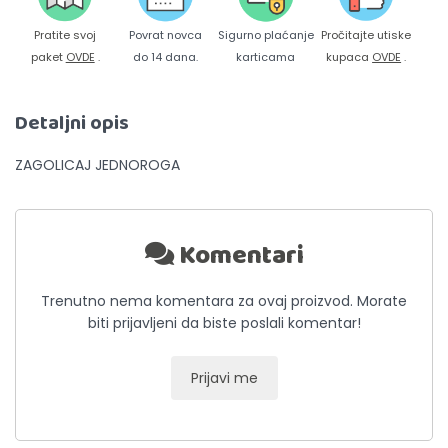
Pratite svoj
Povrat novca
Sigurno plaćanje
Pročitajte utiske
paket
OVDE
.
do 14 dana.
karticama
kupaca
OVDE
.
Detaljni opis
ZAGOLICAJ JEDNOROGA
Komentari
Trenutno nema komentara za ovaj proizvod. Morate
biti prijavljeni da biste poslali komentar!
Prijavi me