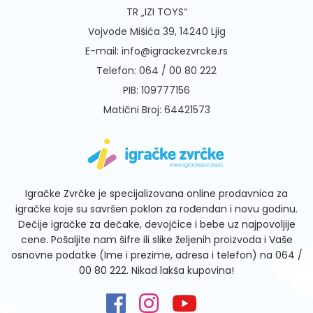
TR „IZI TOYS“
Vojvode Mišića 39, 14240 Ljig
E-mail:
info@igrackezvrcke.rs
Telefon:
064 / 00 80 222
PIB: 109777156
Matični Broj: 64421573
Igračke Zvrčke je specijalizovana online prodavnica za
igračke koje su savršen poklon za rođendan i novu godinu.
Dečije igračke za dečake, devojčice i bebe uz najpovoljije
cene. Pošaljite nam šifre ili slike željenih proizvoda i Vaše
osnovne podatke (Ime i prezime, adresa i telefon) na
064 /
00 80 222
. Nikad lakša kupovina!