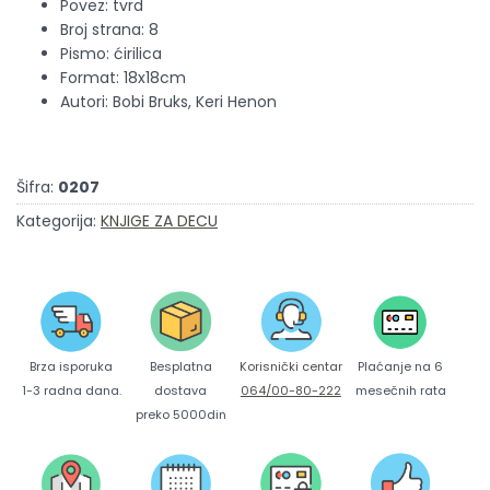
Povez:
tvrd
Broj strana:
8
Pismo:
ćirilica
Format:
18x18cm
Autori: Bobi Bruks, Keri Henon
Šifra:
0207
Kategorija:
KNJIGE ZA DECU
Brza isporuka
Korisnički centar
Besplatna
Plaćanje na 6
1-3 radna dana.
064/00-80-222
dostava
mesečnih rata
preko 5000din