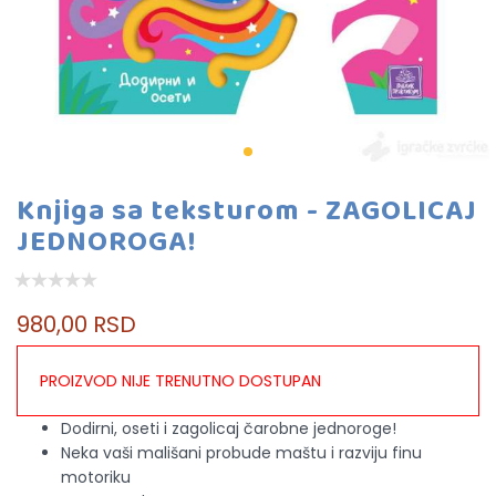
Knjiga sa teksturom - ZAGOLICAJ
JEDNOROGA!
980,00 RSD
PROIZVOD NIJE TRENUTNO DOSTUPAN
Dodirni, oseti i zagolicaj čarobne jednoroge!
Neka vaši mališani probude maštu i razviju finu
motoriku