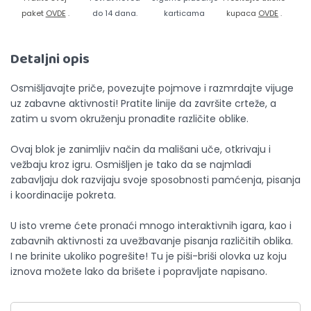
paket
OVDE
.
do 14 dana.
karticama
kupaca
OVDE
.
Detaljni opis
Osmišljavajte priče, povezujte pojmove i razmrdajte vijuge
uz zabavne aktivnosti! Pratite linije da završite crteže, a
zatim u svom okruženju pronađite različite oblike.
Ovaj blok je zanimljiv način da mališani uče, otkrivaju i
vežbaju kroz igru. Osmišljen je tako da se najmlađi
zabavljaju dok razvijaju svoje sposobnosti pamćenja, pisanja
i koordinacije pokreta.
U isto vreme ćete pronaći mnogo interaktivnih igara, kao i
zabavnih aktivnosti za uvežbavanje pisanja različitih oblika.
I ne brinite ukoliko pogrešite! Tu je piši-briši olovka uz koju
iznova možete lako da brišete i popravljate napisano.