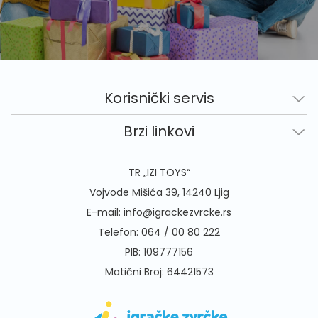
Korisnički servis
Brzi linkovi
TR „IZI TOYS“
Vojvode Mišića 39, 14240 Ljig
E-mail:
info@igrackezvrcke.rs
Telefon:
064 / 00 80 222
PIB: 109777156
Matični Broj: 64421573