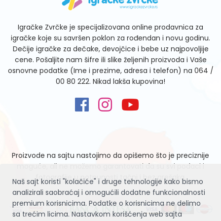
Igračke Zvrčke je specijalizovana online prodavnica za
igračke koje su savršen poklon za rođendan i novu godinu.
Dečije igračke za dečake, devojčice i bebe uz najpovoljije
cene. Pošaljite nam šifre ili slike željenih proizvoda i Vaše
osnovne podatke (Ime i prezime, adresa i telefon) na
064 /
00 80 222
. Nikad lakša kupovina!
Proizvode na sajtu nastojimo da opišemo što je preciznije
moguće, ali ne možemo garantovati da su svi podaci i
fotografije u potpunosti tačni i bez grešaka.
Naš sajt koristi "kolačiće" i druge tehnologije kako bismo
analizirali saobraćaj i omogućili dodatne funkcionalnosti
premium korisnicima. Podatke o korisnicima ne delimo
sa trećim licima. Nastavkom korišćenja web sajta