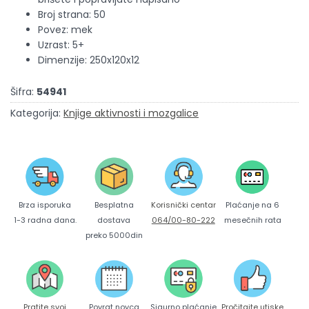
Broj strana: 50
Povez: mek
Uzrast: 5+
Dimenzije: 250x120x12
Šifra:
54941
Kategorija:
Knjige aktivnosti i mozgalice
Brza isporuka
Korisnički centar
Besplatna
Plaćanje na 6
1-3 radna dana.
064/00-80-222
dostava
mesečnih rata
preko 5000din
Pratite svoj
Povrat novca
Sigurno plaćanje
Pročitajte utiske