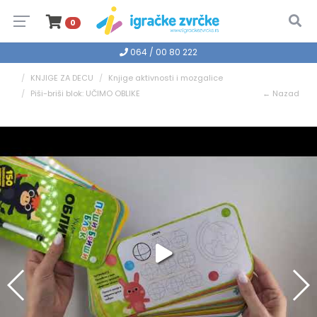
0
064 / 00 80 222
KNJIGE ZA DECU
Knjige aktivnosti i mozgalice
Piši-briši blok: UČIMO OBLIKE
← Nazad