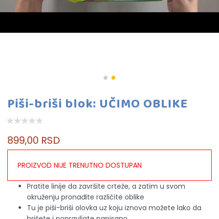
Piši-briši blok: UČIMO OBLIKE
899,00 RSD
PROIZVOD NIJE TRENUTNO DOSTUPAN
Pratite linije da završite crteže, a zatim u svom
okruženju pronađite različite oblike
Tu je piši-briši olovka uz koju iznova možete lako da
brišete i popravljate napisano