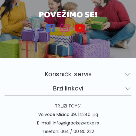
POVEŽIMO SE!
Korisnički servis
Brzi linkovi
TR „IZI TOYS“
Vojvode Mišića 39, 14240 Ljig
E-mail:
info@igrackezvrcke.rs
Telefon:
064 / 00 80 222