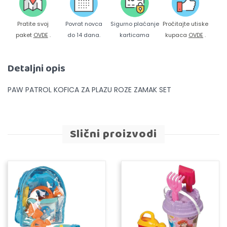
Pratite svoj
Povrat novca
Sigurno plaćanje
Pročitajte utiske
paket
OVDE
.
do 14 dana.
karticama
kupaca
OVDE
.
Detaljni opis
PAW PATROL KOFICA ZA PLAZU ROZE ZAMAK SET
Slični proizvodi