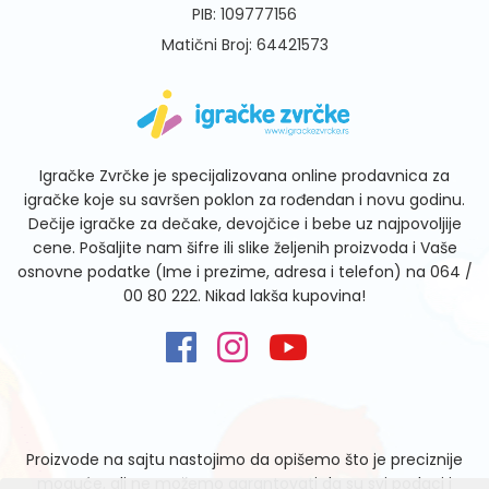
PIB: 109777156
Matični Broj: 64421573
Igračke Zvrčke je specijalizovana online prodavnica za
igračke koje su savršen poklon za rođendan i novu godinu.
Dečije igračke za dečake, devojčice i bebe uz najpovoljije
cene. Pošaljite nam šifre ili slike željenih proizvoda i Vaše
osnovne podatke (Ime i prezime, adresa i telefon) na
064 /
00 80 222
. Nikad lakša kupovina!
Proizvode na sajtu nastojimo da opišemo što je preciznije
moguće, ali ne možemo garantovati da su svi podaci i