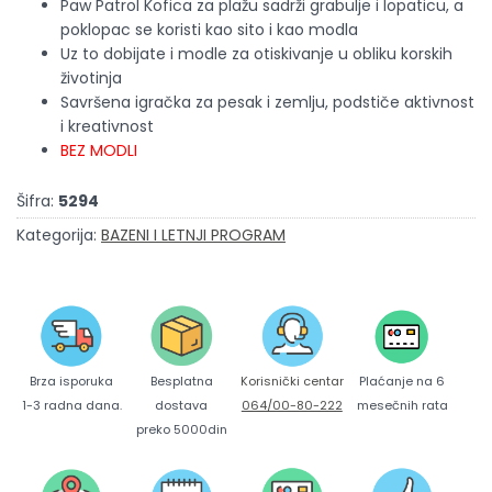
Paw Patrol Kofica za plažu sadrži grabulje i lopaticu, a
poklopac se koristi kao sito i kao modla
Uz to dobijate i modle za otiskivanje u obliku korskih
životinja
Savršena igračka za pesak i zemlju, podstiče aktivnost
i kreativnost
BEZ MODLI
Šifra:
5294
Kategorija:
BAZENI I LETNJI PROGRAM
Brza isporuka
Korisnički centar
Besplatna
Plaćanje na 6
1-3 radna dana.
064/00-80-222
dostava
mesečnih rata
preko 5000din