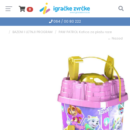
0
064 / 00 80 222
BAZENI I LETNJI PROGRAM
PAW PATROL Kofica za plažu roze
← Nazad