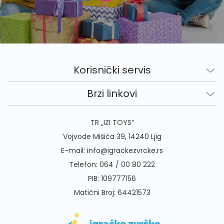
Korisnički servis
Brzi linkovi
TR „IZI TOYS“
Vojvode Mišića 39, 14240 Ljig
E-mail:
info@igrackezvrcke.rs
Telefon:
064 / 00 80 222
PIB: 109777156
Matični Broj: 64421573