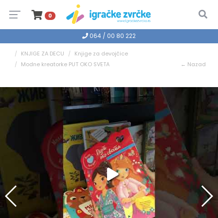
0
064 / 00 80 222
KNJIGE ZA DECU
Knjige za devojčice
Modne kreatorke PUT OKO SVETA
← Nazad