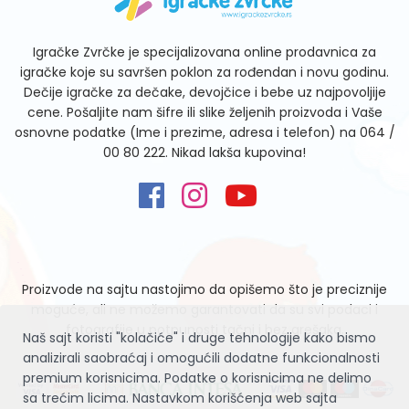
Igračke Zvrčke je specijalizovana online prodavnica za
igračke koje su savršen poklon za rođendan i novu godinu.
Dečije igračke za dečake, devojčice i bebe uz najpovoljije
cene. Pošaljite nam šifre ili slike željenih proizvoda i Vaše
osnovne podatke (Ime i prezime, adresa i telefon) na
064 /
00 80 222
. Nikad lakša kupovina!
Proizvode na sajtu nastojimo da opišemo što je preciznije
moguće, ali ne možemo garantovati da su svi podaci i
fotografije u potpunosti tačni i bez grešaka.
Naš sajt koristi "kolačiće" i druge tehnologije kako bismo
analizirali saobraćaj i omogućili dodatne funkcionalnosti
premium korisnicima. Podatke o korisnicima ne delimo
sa trećim licima. Nastavkom korišćenja web sajta