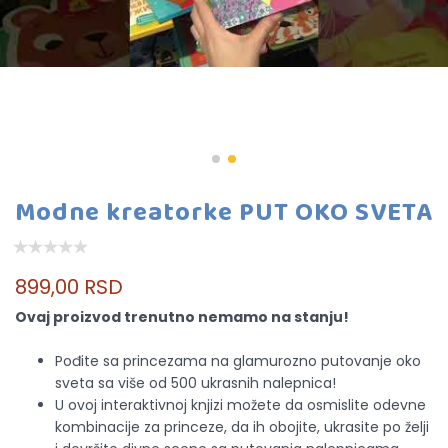
Modne kreatorke PUT OKO SVETA
899,00 RSD
Ovaj proizvod trenutno nemamo na stanju!
Pođite sa princezama na glamurozno putovanje oko
sveta sa više od 500 ukrasnih nalepnica!
U ovoj interaktivnoj knjizi možete da osmislite odevne
kombinacije za princeze, da ih obojite, ukrasite po želji