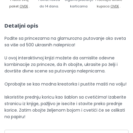
paket
OVDE
.
do 14 dana.
karticama
kupaca
OVDE
.
Detaljni opis
Pođite sa princezama na glamurozno putovanje oko sveta
sa više od 500 ukrasnih nalepnica!
U ovoj interaktivnoj knjizi možete da osmislite odevne
kombinacije za princeze, da ih obojite, ukrasite po želji i
dovršite divne scene sa putovanja nalepnicama.
Oprobajte se kao modna kreatorka i pustite mašti na volju!
Iskoristite prednju koricu kao šablon sa cvetićima! Izaberite
stranicu iz knjige, pažljivo je isecite i stavite preko prednje
korice. Zatim obojte željenom bojom i cvetići će se oslikati
na papiru!