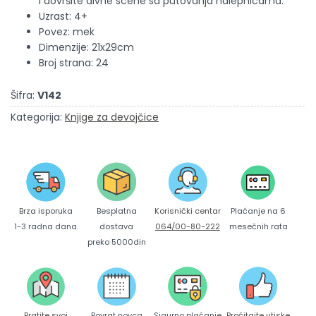
i dovršite divne scene sa putovanja nalepnicama.
Uzrast: 4+
Povez: mek
Dimenzije: 21x29cm
Broj strana: 24
Šifra:
V142
Kategorija:
Knjige za devojčice
Brza isporuka
Korisnički centar
Besplatna
Plaćanje na 6
1-3 radna dana.
064/00-80-222
dostava
mesečnih rata
preko 5000din
Pratite svoj
Povrat novca
Sigurno plaćanje
Pročitajte utiske