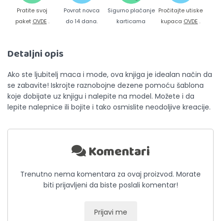
Pratite svoj
Povrat novca
Sigurno plaćanje
Pročitajte utiske
paket
OVDE
.
do 14 dana.
karticama
kupaca
OVDE
.
Detaljni opis
Ako ste ljubitelj maca i mode, ova knjiga je idealan način da
se zabavite! Iskrojte raznobojne dezene pomoću šablona
koje dobijate uz knjigu i nalepite na model. Možete i da
lepite nalepnice ili bojite i tako osmislite neodoljive kreacije.
Komentari
Trenutno nema komentara za ovaj proizvod. Morate
biti prijavljeni da biste poslali komentar!
Prijavi me