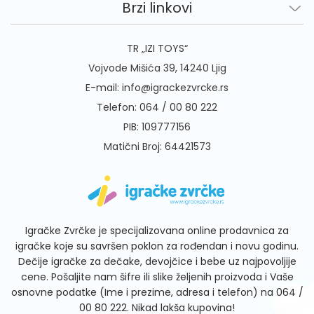
Brzi linkovi
TR „IZI TOYS“
Vojvode Mišića 39, 14240 Ljig
E-mail:
info@igrackezvrcke.rs
Telefon:
064 / 00 80 222
PIB: 109777156
Matični Broj: 64421573
Igračke Zvrčke je specijalizovana online prodavnica za
igračke koje su savršen poklon za rođendan i novu godinu.
Dečije igračke za dečake, devojčice i bebe uz najpovoljije
cene. Pošaljite nam šifre ili slike željenih proizvoda i Vaše
osnovne podatke (Ime i prezime, adresa i telefon) na
064 /
00 80 222
. Nikad lakša kupovina!