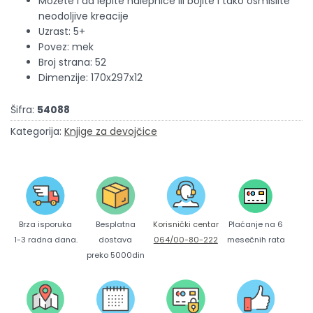
Možete i da lepite nalepnice ili bojite i tako osmislite
neodoljive kreacije
Uzrast: 5+
Povez: mek
Broj strana: 52
Dimenzije: 170x297x12
Šifra:
54088
Kategorija:
Knjige za devojčice
Brza isporuka
Korisnički centar
Besplatna
Plaćanje na 6
1-3 radna dana.
064/00-80-222
dostava
mesečnih rata
preko 5000din