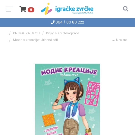
0
064 / 00 80 222
KNJIGE ZA DECU
Knjige za devojčice
Modne kreacije: Urbani stil
← Nazad