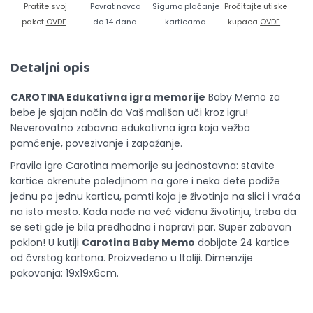
Pratite svoj
Povrat novca
Sigurno plaćanje
Pročitajte utiske
paket
OVDE
.
do 14 dana.
karticama
kupaca
OVDE
.
Detaljni opis
CAROTINA Edukativna igra memorije
Baby Memo za
bebe je sjajan način da Vaš mališan uči kroz igru!
Neverovatno zabavna edukativna igra koja vežba
pamćenje, povezivanje i zapažanje.
Pravila igre Carotina memorije su jednostavna: stavite
kartice okrenute poledjinom na gore i neka dete podiže
jednu po jednu karticu, pamti koja je životinja na slici i vraća
na isto mesto. Kada nađe na već viđenu životinju, treba da
se seti gde je bila predhodna i napravi par. Super zabavan
poklon! U kutiji
Carotina Baby Memo
dobijate 24 kartice
od čvrstog kartona. Proizvedeno u Italiji. Dimenzije
pakovanja: 19x19x6cm.