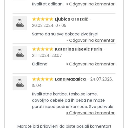
Kvalitet odlican
» Odgovori na komentar
Ljubica Grozdić
-
26.03.2024. 07:05
Samo da su sve dokace zivotinje!
» Odgovori na komentar
Katarina Ilisevic Perin
-
21.11.2024. 23:07
Odlicno
» Odgovori na komentar
Lana Mazalica
-
24.07.2026.
15:04
Kvalitetne kartice, tesko se lome,
dovoljno debele da ih beba ne moze
gurati ispod podne komode. Sve pohvale
» Odgovori na komentar
Morate biti prijavljeni da biste poslali komentar!