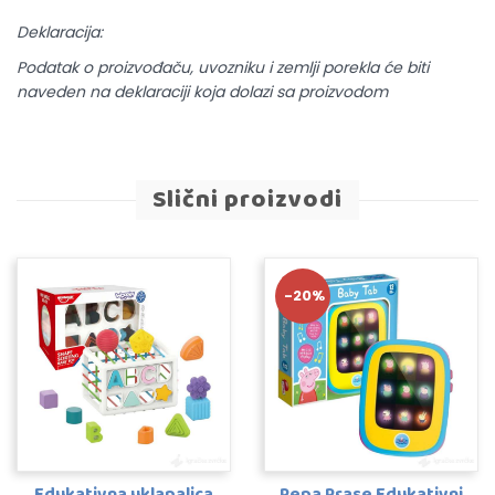
Deklaracija:
Podatak o proizvođaču, uvozniku i zemlji porekla će biti
naveden na deklaraciji koja dolazi sa proizvodom
Slični proizvodi
-20%
Edukativna uklapalica
Pepa Prase Edukativni