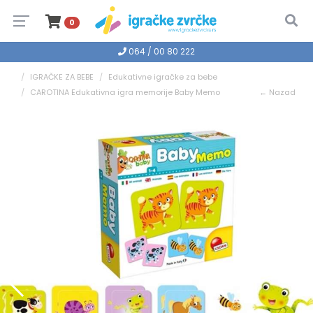
0
064 / 00 80 222
IGRAČKE ZA BEBE
Edukativne igračke za bebe
CAROTINA Edukativna igra memorije Baby Memo
← Nazad