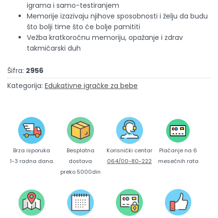
igrama i samo-testiranjem
Memorije izazivaju njihove sposobnosti i želju da budu
što bolji time što će bolje pamititi
Vežba kratkoročnu memoriju, opažanje i zdrav
takmičarski duh
Šifra:
2956
Kategorija:
Edukativne igračke za bebe
Brza isporuka
Korisnički centar
Besplatna
Plaćanje na 6
1-3 radna dana.
064/00-80-222
dostava
mesečnih rata
preko 5000din