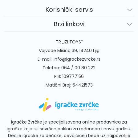
Korisnički servis
Brzi linkovi
TR „IZI TOYS“
Vojvode Mišića 39, 14240 Ljig
E-mail:
info@igrackezvrcke.rs
Telefon:
064 / 00 80 222
PIB: 109777156
Matični Broj: 64421573
Igračke Zvrčke je specijalizovana online prodavnica za
igračke koje su savršen poklon za rođendan i novu godinu.
Dečije igračke za dečake, devojčice i bebe uz najpovoljije