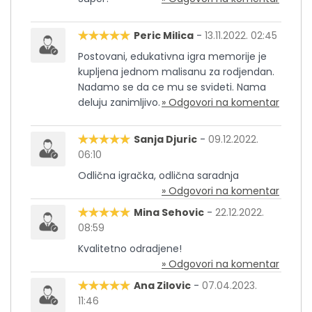
Peric Milica
-
13.11.2022. 02:45
Postovani, edukativna igra memorije je
kupljena jednom malisanu za rodjendan.
Nadamo se da ce mu se svideti. Nama
deluju zanimljivo.
» Odgovori na komentar
Sanja Djuric
-
09.12.2022.
06:10
Odlična igračka, odlična saradnja
» Odgovori na komentar
Mina Sehovic
-
22.12.2022.
08:59
Kvalitetno odradjene!
» Odgovori na komentar
Ana Zilovic
-
07.04.2023.
11:46