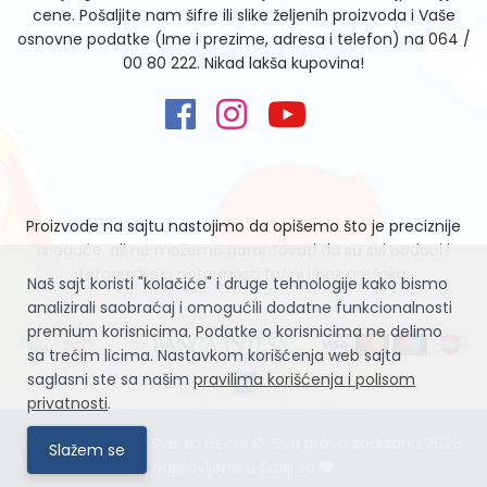
cene. Pošaljite nam šifre ili slike željenih proizvoda i Vaše
osnovne podatke (Ime i prezime, adresa i telefon) na
064 /
00 80 222
. Nikad lakša kupovina!
Proizvode na sajtu nastojimo da opišemo što je preciznije
moguće, ali ne možemo garantovati da su svi podaci i
fotografije u potpunosti tačni i bez grešaka.
Naš sajt koristi "kolačiće" i druge tehnologije kako bismo
analizirali saobraćaj i omogućili dodatne funkcionalnosti
premium korisnicima. Podatke o korisnicima ne delimo
sa trećim licima. Nastavkom korišćenja web sajta
saglasni ste sa našim
pravilima korišćenja i polisom
privatnosti
.
Igračke Zvrčke – Sve za decu! ©. Sva prava zadržana 2026.
Slažem se
Napravljeno u Srbiji sa