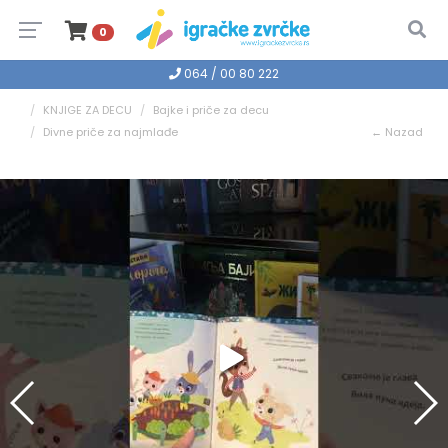
0
064 / 00 80 222
KNJIGE ZA DECU
Bajke i priče za decu
Divne priče za najmlađe
← Nazad