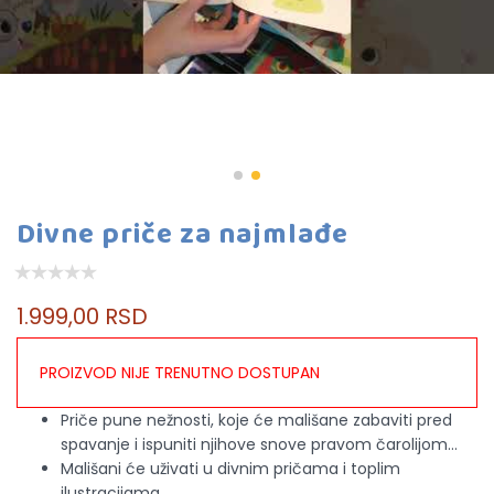
Divne priče za najmlađe
1.999,00 RSD
PROIZVOD NIJE TRENUTNO DOSTUPAN
Priče pune nežnosti, koje će mališane zabaviti pred
spavanje i ispuniti njihove snove pravom čarolijom…
Mališani će uživati u divnim pričama i toplim
ilustracijama.