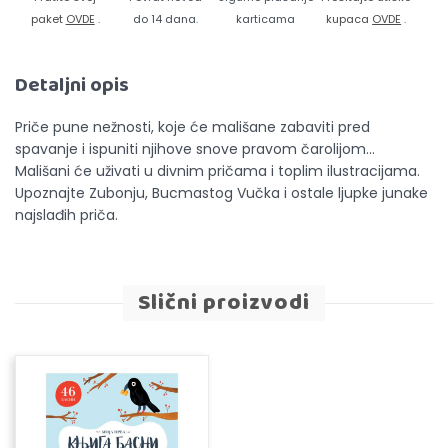
paket
OVDE
.
do 14 dana.
karticama
kupaca
OVDE
.
Detaljni opis
Priče pune nežnosti, koje će mališane zabaviti pred
spavanje i ispuniti njihove snove pravom čarolijom…
Mališani će uživati u divnim pričama i toplim ilustracijama.
Upoznajte Zubonju, Bucmastog Vučka i ostale ljupke junake
najslađih priča.
Slični proizvodi