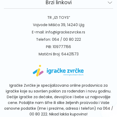
Brzi linkovi
TR „IZI TOYS“
Vojvode Mišića 39, 14240 Ljig
E-mail:
info@igrackezvrcke.rs
Telefon:
064 / 00 80 222
PIB: 109777156
Matični Broj: 64421573
Igračke Zvrčke je specijalizovana online prodavnica za
igračke koje su savršen poklon za rođendan i novu godinu.
Dečije igračke za dečake, devojčice i bebe uz najpovoljije
cene. Pošaljite nam šifre ili slike željenih proizvoda i Vaše
osnovne podatke (Ime i prezime, adresa i telefon) na
064 /
00 80 222
. Nikad lakša kupovina!