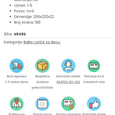
Uzrast: 1-5
Povez: tvrd
Dimenzije: 206x232x22
Broj strana: 196
Šifra:
48490
Kategorija:
Bajke i priče za decu
Brza isporuka
Korisnički centar
Besplatna
Plaćanje na 6
1-3 radna dana.
064/00-80-222
dostava
mesečnih rata
preko 5000din
Pratite svoj
Povrat novca
Sigurno plaćanje
Pročitajte utiske