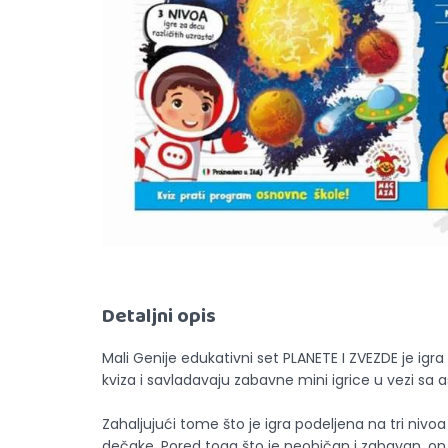
Detaljni opis
Mali Genije edukativni set PLANETE I ZVEZDE je igr
kviza i savladavaju zabavne mini igrice u vezi sa 
Zahaljujući tome što je igra podeljena na tri nivo
dečake. Pored toga što je neobičan i zabavan, on 