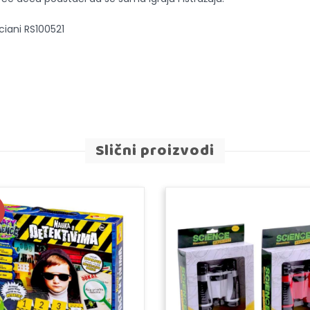
ciani RS100521
Slični proizvodi