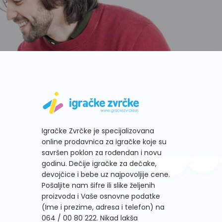
Igračke Zvrčke je specijalizovana
online prodavnica za igračke koje su
savršen poklon za rođendan i novu
godinu. Dečije igračke za dečake,
devojčice i bebe uz najpovoljije cene.
Pošaljite nam šifre ili slike željenih
proizvoda i Vaše osnovne podatke
(Ime i prezime, adresa i telefon) na
064 / 00 80 222
. Nikad lakša