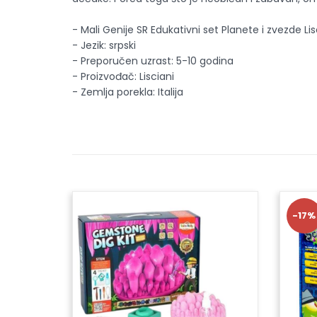
- Mali Genije SR Edukativni set Planete i zvezde Lis
- Jezik: srpski
- Preporučen uzrast: 5-10 godina
- Proizvođač: Lisciani
- Zemlja porekla: Italija
-17%