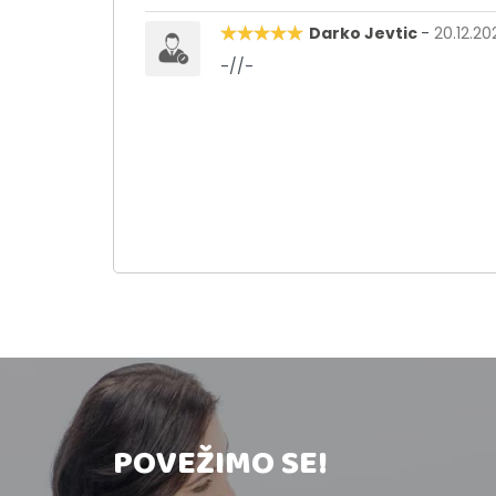
Darko Jevtic
-
20.12.20
-//-
POVEŽIMO SE!