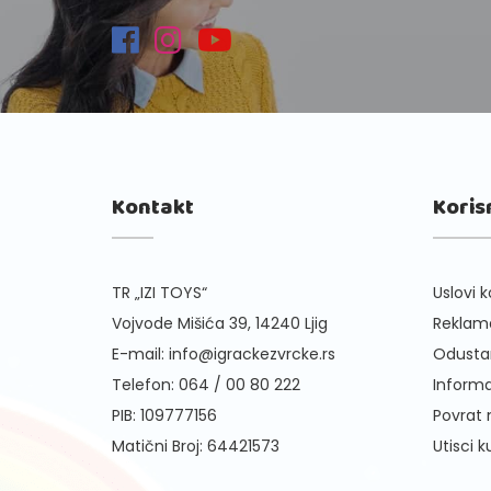
Kontakt
Koris
TR „IZI TOYS“
Uslovi k
Vojvode Mišića 39, 14240 Ljig
Reklama
E-mail:
info@igrackezvrcke.rs
Odusta
Telefon:
064 / 00 80 222
Informa
PIB: 109777156
Povrat
Matični Broj: 64421573
Utisci 