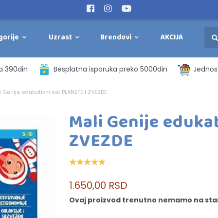
gorije
Uzrast
Brendovi
AKCIJA
a 390din
Besplatna isporuka preko 5000din
Jednost
i Genije edukativni set PLANETE I ZVEZDE
Mali Genije eduka
ZVEZDE
1.650,00 RSD
Ovaj proizvod trenutno nemamo na sta