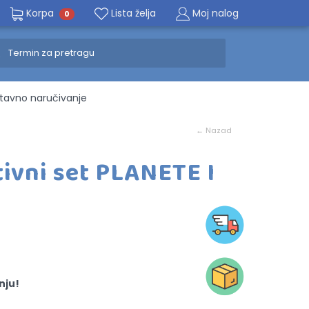
Korpa
Lista želja
Moj nalog
0
avno naručivanje
← Nazad
tivni set PLANETE I
nju!