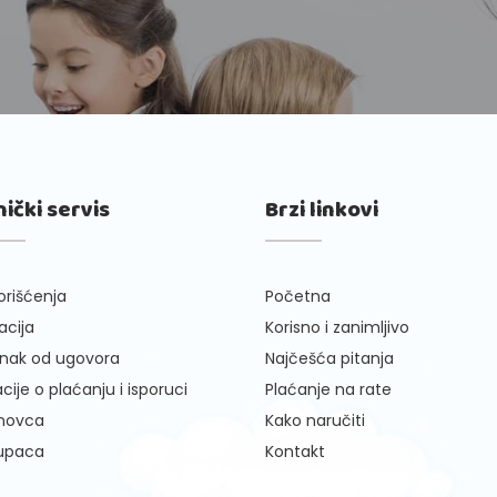
nički servis
Brzi linkovi
orišćenja
Početna
cija
Korisno i zanimljivo
nak od ugovora
Najčešća pitanja
cije o plaćanju i isporuci
Plaćanje na rate
 novca
Kako naručiti
kupaca
Kontakt