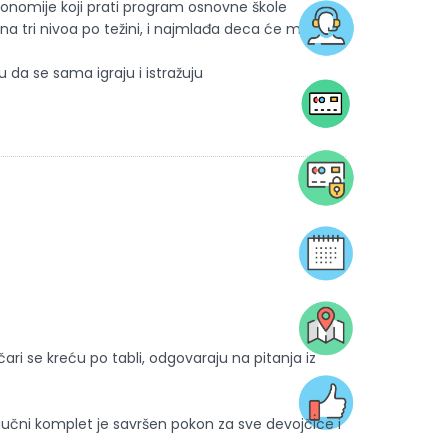
onomije koji prati program osnovne škole
 na tri nivoa po težini, i najmlađa deca će moći da
da se sama igraju i istražuju
ari se kreću po tabli, odgovaraju na pitanja iz
naučni komplet je savršen pokon za sve devojčice i