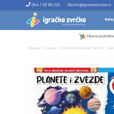
064 / 00 80 222
info@igrackezvrcke.rs
Kate
Fiksna poštarin
Početna
Lisciani
EDUKATIVNE IGRAČKE I SETOVI
Mal