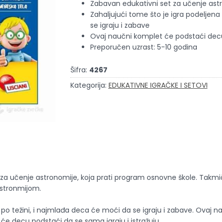
Zabavan edukativni set za učenje astr
Zahaljujući tome što je igra podeljena
se igraju i zabave
Ovaj naučni komplet će podstaći decu 
Preporučen uzrast: 5-10 godina
Šifra:
4267
Kategorija:
EDUKATIVNE IGRAČKE I SETOVI
a za učenje astronomije, koja prati program osnovne škole. Takmič
astronmijom.
a po težini, i najmlađa deca će moći da se igraju i zabave. Ovaj 
će decu podstaći da se sama igraju i istražuju.