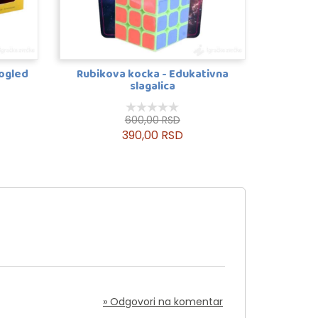
vogled
Rubikova kocka - Edukativna
slagalica
600,00 RSD
390,00 RSD
» Odgovori na komentar