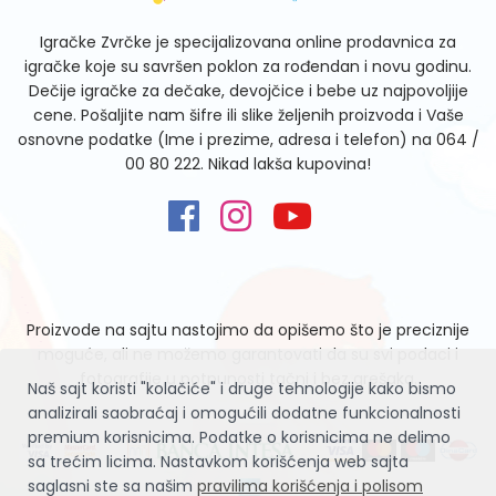
Igračke Zvrčke je specijalizovana online prodavnica za
igračke koje su savršen poklon za rođendan i novu godinu.
Dečije igračke za dečake, devojčice i bebe uz najpovoljije
cene. Pošaljite nam šifre ili slike željenih proizvoda i Vaše
osnovne podatke (Ime i prezime, adresa i telefon) na
064 /
00 80 222
. Nikad lakša kupovina!
Proizvode na sajtu nastojimo da opišemo što je preciznije
moguće, ali ne možemo garantovati da su svi podaci i
fotografije u potpunosti tačni i bez grešaka.
Naš sajt koristi "kolačiće" i druge tehnologije kako bismo
analizirali saobraćaj i omogućili dodatne funkcionalnosti
premium korisnicima. Podatke o korisnicima ne delimo
sa trećim licima. Nastavkom korišćenja web sajta
saglasni ste sa našim
pravilima korišćenja i polisom