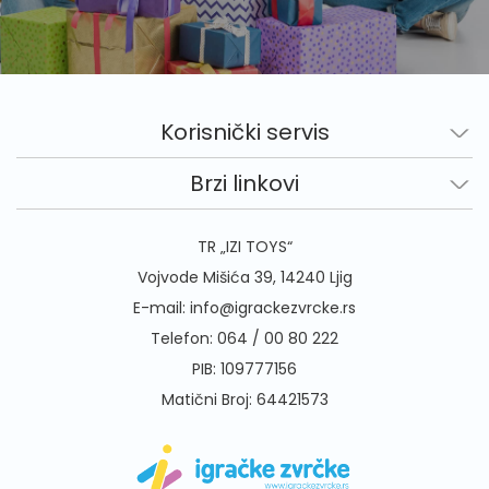
Korisnički servis
Brzi linkovi
TR „IZI TOYS“
Vojvode Mišića 39, 14240 Ljig
E-mail:
info@igrackezvrcke.rs
Telefon:
064 / 00 80 222
PIB: 109777156
Matični Broj: 64421573