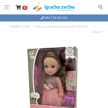
0
064 / 00 80 222
BARBIKE I LUTKE
Lutka za devojčice sa kosom FASHION
← Nazad