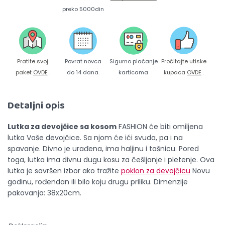
preko 5000din
Pratite svoj
Povrat novca
Sigurno plaćanje
Pročitajte utiske
paket
OVDE
.
do 14 dana.
karticama
kupaca
OVDE
.
Detaljni opis
Lutka za devojčice sa kosom
FASHION će biti omiljena
lutka Vaše devojčice. Sa njom će ići svuda, pa i na
spavanje. Divno je urađena, ima haljinu i tašnicu. Pored
toga, lutka ima divnu dugu kosu za češljanje i pletenje. Ova
lutka je savršen izbor ako tražite
poklon za devojčicu
Novu
godinu, rođendan ili bilo koju drugu priliku. Dimenzije
pakovanja: 38x20cm.