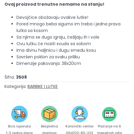
Ovaj proizvod trenutno nemamo na stanju!
Devojčice obožavaju ovakve lutke!
Pored mnogo beba sigurno im treba i jedna prava
lutka sa kosom
Sa njima se dugo igraju, češljaju ih i vole
Ovu lutku će nositi svuda sa sobom
Ima divnu haljinicu i dugu smeđu kosu
Savršen poklon za svaku priliku
Dimenzije pakovanja: 38x20cm
Šifra:
3508
Kategorija:
BARBIKE I LUTKE
Brza isporuka
Korisnički centar
Besplatna
Plaćanje na 6
1-3 radna dana.
064/00-80-222
dostava
mesečnih rata