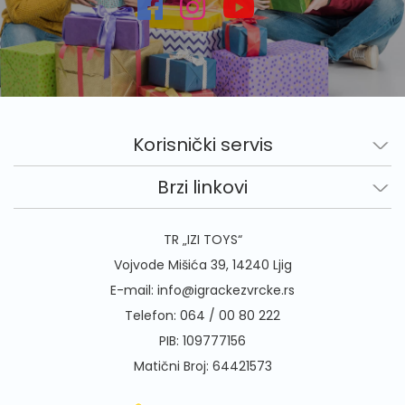
Korisnički servis
Brzi linkovi
TR „IZI TOYS“
Vojvode Mišića 39, 14240 Ljig
E-mail:
info@igrackezvrcke.rs
Telefon:
064 / 00 80 222
PIB: 109777156
Matični Broj: 64421573