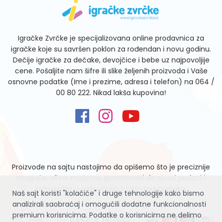
Igračke Zvrčke je specijalizovana online prodavnica za
igračke koje su savršen poklon za rođendan i novu godinu.
Dečije igračke za dečake, devojčice i bebe uz najpovoljije
cene. Pošaljite nam šifre ili slike željenih proizvoda i Vaše
osnovne podatke (Ime i prezime, adresa i telefon) na
064 /
00 80 222
. Nikad lakša kupovina!
Proizvode na sajtu nastojimo da opišemo što je preciznije
moguće, ali ne možemo garantovati da su svi podaci i
fotografije u potpunosti tačni i bez grešaka.
Naš sajt koristi "kolačiće" i druge tehnologije kako bismo
analizirali saobraćaj i omogućili dodatne funkcionalnosti
premium korisnicima. Podatke o korisnicima ne delimo