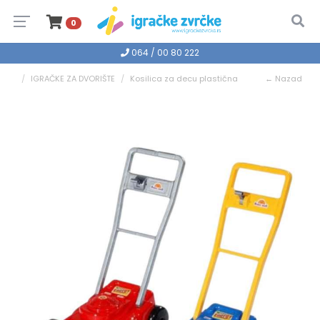
0
064 / 00 80 222
IGRAČKE ZA DVORIŠTE
Kosilica za decu plastična
← Nazad