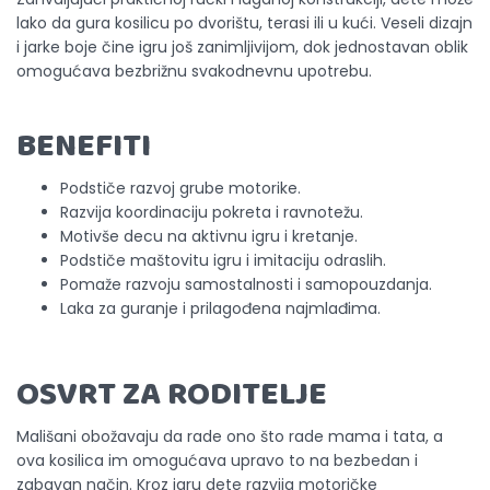
lako da gura kosilicu po dvorištu, terasi ili u kući. Veseli dizajn
i jarke boje čine igru još zanimljivijom, dok jednostavan oblik
omogućava bezbrižnu svakodnevnu upotrebu.
BENEFITI
Podstiče razvoj grube motorike.
Razvija koordinaciju pokreta i ravnotežu.
Motivše decu na aktivnu igru i kretanje.
Podstiče maštovitu igru i imitaciju odraslih.
Pomaže razvoju samostalnosti i samopouzdanja.
Laka za guranje i prilagođena najmlađima.
OSVRT ZA RODITELJE
Mališani obožavaju da rade ono što rade mama i tata, a
ova kosilica im omogućava upravo to na bezbedan i
zabavan način. Kroz igru dete razvija motoričke