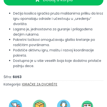
Dečija kosilica igračka pruža mališanima priliku da kroz
igru oponašaju odrasle i učestvuju u „uređenju“
dvorišta.
Lagana je, jednostavna za guranje i prilagođena
dečjim rukama.
Pokretni točkovi omogućavaju glatko kretanje po
različitim površinama.
Podstiče aktivnu igru, maštu i razvoj koordinacije
pokreta.
Dostupna je u više veselih boja koje dodatno privlače
pažnju dece.
Šifra:
6053
Kategorija:
IGRAČKE ZA DVORIŠTE