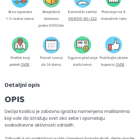
Brza isporuka
Korisnički centar
Besplatna
Plaćanje na 6
1-3 radna dana.
064/00-80-222
dostava
mesečnih rata
preko 5000din
Pratite svoj
Povrat novca
Sigurno plaćanje
Pročitajte utiske
paket
OVDE
.
do 14 dana.
karticama
kupaca
OVDE
.
Detaljni opis
OPIS
Dečija kosilica je zabavna igračka namenjena mališanima
koji vole da istražuju svet oko sebe i oponašaju
svakodnevne aktivnosti odraslih.
Zahvaljujući praktičnoj ručki i laganoj konstrukciji, dete može