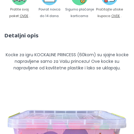
Pratite svoj
Povrat novca
Sigurno plaćanje
Pročitajte utiske
paket
OVDE
.
do 14 dana.
karticama
kupaca
OVDE
.
Detaljni opis
Kocke za igru KOCKALINE PRINCESS (60kom) su sjajne kocke
napravljene samo za Vašu princezu! Ove kocke su
napravljene od kavlitetne plastike i lako se uklapaju.