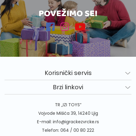
POVEŽIMO SE!
Korisnički servis
Brzi linkovi
TR „IZI TOYS“
Vojvode Mišića 39, 14240 Ljig
E-mail:
info@igrackezvrcke.rs
Telefon:
064 / 00 80 222