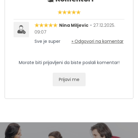
Nina Miljevic
-
27.12.2025.
09:07
Sve je super
» Odgovori na komentar
Morate biti prijavljeni da biste poslali komentar!
Prijavi me