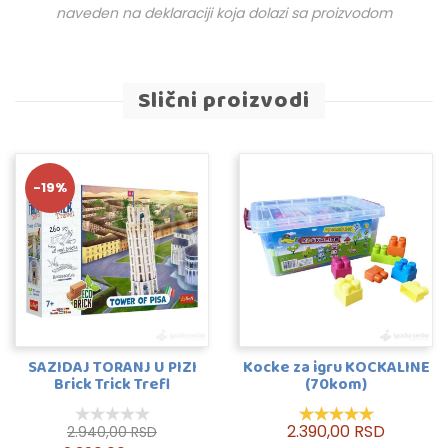
naveden na deklaraciji koja dolazi sa proizvodom
Slični proizvodi
-19%
SAZIDAJ TORANJ U PIZI
Kocke za igru KOCKALINE
Brick Trick Trefl
(70kom)
2.390,00 RSD
2.940,00 RSD