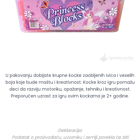
U pakovanju dobijate krupne kocke zaobljenih ivica i veselih
boja koje bude maštu i kreativnost. Kocke kroz igru pomažu
deci da razviju motoriku, opažanje, tehniku i kreativnost.
Preporučen uzrast za igru ovim kockama je 2+ godine.
Deklaracija:
Podatak o proizvođaču, uvozniku i zemlji porekla će biti