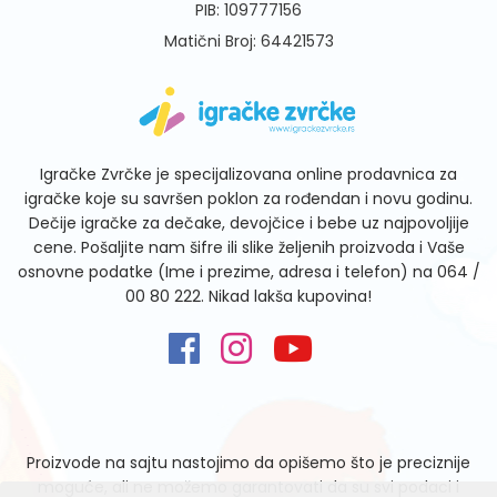
PIB: 109777156
Matični Broj: 64421573
Igračke Zvrčke je specijalizovana online prodavnica za
igračke koje su savršen poklon za rođendan i novu godinu.
Dečije igračke za dečake, devojčice i bebe uz najpovoljije
cene. Pošaljite nam šifre ili slike željenih proizvoda i Vaše
osnovne podatke (Ime i prezime, adresa i telefon) na
064 /
00 80 222
. Nikad lakša kupovina!
Proizvode na sajtu nastojimo da opišemo što je preciznije
moguće, ali ne možemo garantovati da su svi podaci i