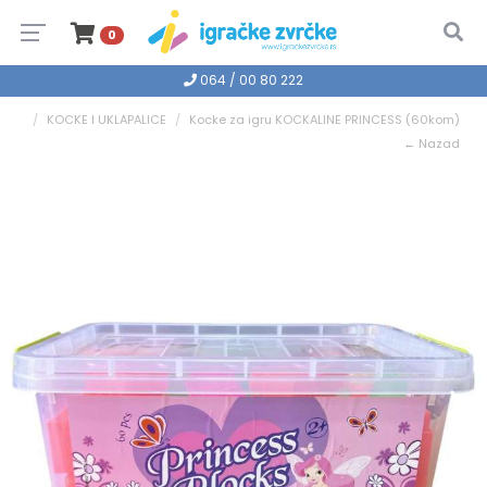
0
064 / 00 80 222
KOCKE I UKLAPALICE
Kocke za igru KOCKALINE PRINCESS (60kom)
← Nazad