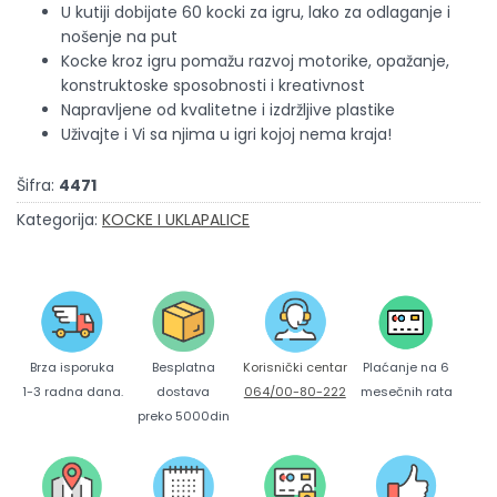
U kutiji dobijate 60 kocki za igru, lako za odlaganje i
nošenje na put
Kocke kroz igru pomažu razvoj motorike, opažanje,
konstruktoske sposobnosti i kreativnost
Napravljene od kvalitetne i izdržljive plastike
Uživajte i Vi sa njima u igri kojoj nema kraja!
Šifra:
4471
Kategorija:
KOCKE I UKLAPALICE
Brza isporuka
Korisnički centar
Besplatna
Plaćanje na 6
1-3 radna dana.
064/00-80-222
dostava
mesečnih rata
preko 5000din