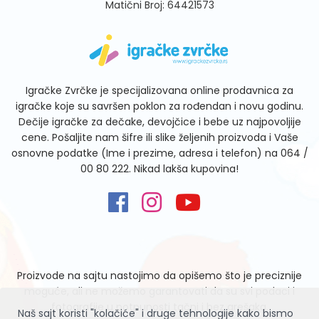
Matični Broj: 64421573
Igračke Zvrčke je specijalizovana online prodavnica za
igračke koje su savršen poklon za rođendan i novu godinu.
Dečije igračke za dečake, devojčice i bebe uz najpovoljije
cene. Pošaljite nam šifre ili slike željenih proizvoda i Vaše
osnovne podatke (Ime i prezime, adresa i telefon) na
064 /
00 80 222
. Nikad lakša kupovina!
Proizvode na sajtu nastojimo da opišemo što je preciznije
moguće, ali ne možemo garantovati da su svi podaci i
fotografije u potpunosti tačni i bez grešaka.
Naš sajt koristi "kolačiće" i druge tehnologije kako bismo