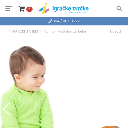
0
064 / 00 80 222
IGRAČKE ZA BEBE
Kamion Mešalica za bebe
← Nazad