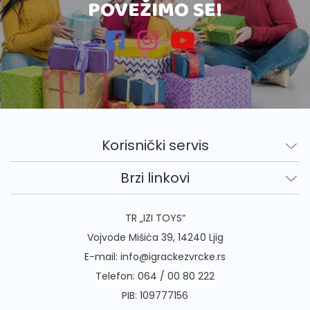
POVEŽIMO SE!
Korisnički servis
Brzi linkovi
TR „IZI TOYS“
Vojvode Mišića 39, 14240 Ljig
E-mail:
info@igrackezvrcke.rs
Telefon:
064 / 00 80 222
PIB: 109777156