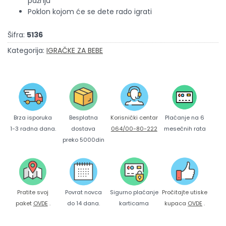
pažnju
Poklon kojom će se dete rado igrati
Šifra:
5136
Kategorija:
IGRAČKE ZA BEBE
Brza isporuka
Korisnički centar
Besplatna
Plaćanje na 6
1-3 radna dana.
064/00-80-222
dostava
mesečnih rata
preko 5000din
Pratite svoj
Povrat novca
Sigurno plaćanje
Pročitajte utiske
paket
OVDE
.
do 14 dana.
karticama
kupaca
OVDE
.