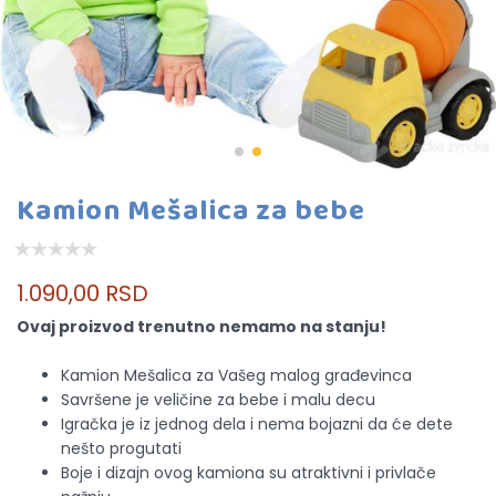
Kamion Mešalica za bebe
1.090,00 RSD
Ovaj proizvod trenutno nemamo na stanju!
Kamion Mešalica za Vašeg malog građevinca
Savršene je veličine za bebe i malu decu
Igračka je iz jednog dela i nema bojazni da će dete
nešto progutati
Boje i dizajn ovog kamiona su atraktivni i privlače