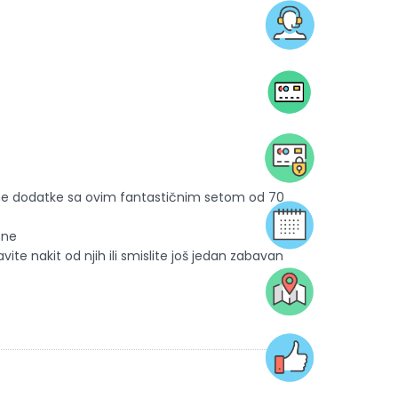
jne dodatke sa ovim fantastičnim setom od 70
one
vite nakit od njih ili smislite još jedan zabavan