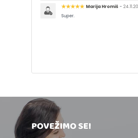
Marija Hromiš
-
24.11.2
Super.
POVEŽIMO SE!