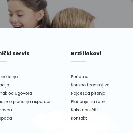
nički servis
Brzi linkovi
orišćenja
Početna
cija
Korisno i zanimljivo
nak od ugovora
Najčešća pitanja
cije o plaćanju i isporuci
Plaćanje na rate
 novca
Kako naručiti
kupaca
Kontakt