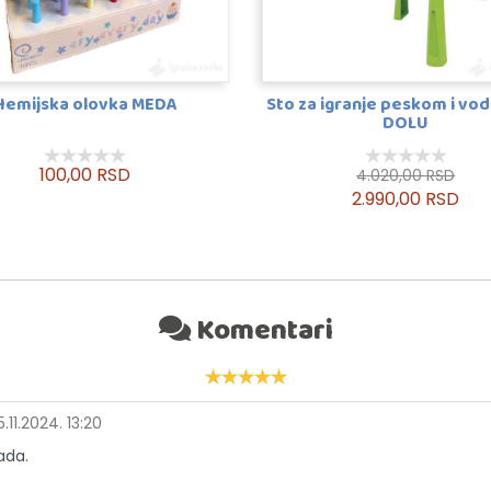
Hemijska olovka MEDA
Sto za igranje peskom i vo
DOLU
100,00 RSD
4.020,00 RSD
2.990,00 RSD
Komentari
5.11.2024. 13:20
ada.