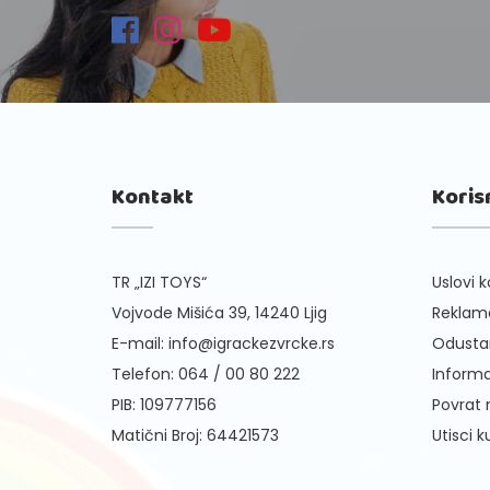
Kontakt
Koris
TR „IZI TOYS“
Uslovi k
Vojvode Mišića 39, 14240 Ljig
Reklama
E-mail:
info@igrackezvrcke.rs
Odusta
Telefon:
064 / 00 80 222
Informa
PIB: 109777156
Povrat
Matični Broj: 64421573
Utisci 