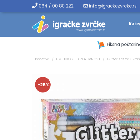
064 / 00 80 222
info@igrackezvrcke.rs
Kate
Fiksna poštarin
Početna
UMETNOST I KREATIVNOST
Glitter set za ukr
-25%