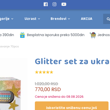
gorije
Uzrast
Brendovi
AKCIJA
a 390din
Besplatna isporuka preko 5000din
Jednost
ašavanje 70pcs
Glitter set za ukr
1.020,00 RSD
770,00 RSD
Cena je snižena do 08.08.2026.
Iskoristite sniženu cenu još