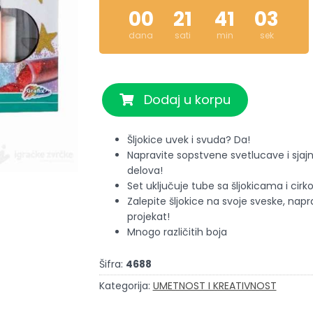
00
21
41
03
dana
sati
min
sek
Dodaj u korpu
Šljokice uvek i svuda? Da!
Napravite sopstvene svetlucave i sja
delova!
Set uključuje tube sa šljokicama i cirk
Zalepite šljokice na svoje sveske, napra
projekat!
Mnogo različitih boja
Šifra:
4688
Kategorija:
UMETNOST I KREATIVNOST