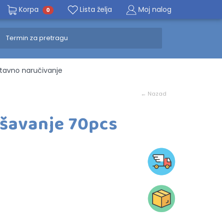
Korpa
Lista želja
Moj nalog
0
avno naručivanje
← Nazad
ašavanje 70pcs