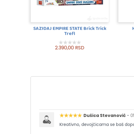
SAZIDAJ EMPIRE STATE Brick Trick
Trefl
2.390,00 RSD
Dušica Stevanović
-
0
Kreativno, devojčicama se baš dop