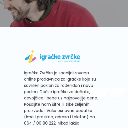
Igračke Zvrčke je specijalizovana
online prodavnica za igračke koje su
savršen poklon za rođendan i novu
godinu. Dečije igračke za dečake,
devojčice i bebe uz najpovoljije cene.
Pošaljite nam šifre ili slike željenih
proizvoda i Vaše osnovne podatke
(Ime i prezime, adresa i telefon) na
064 / 00 80 222
. Nikad lakša