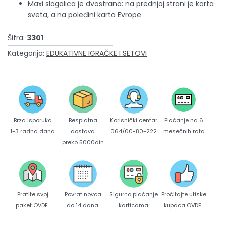
Maxi slagalica je dvostrana: na prednjoj strani je karta
sveta, a na poleđini karta Evrope
Šifra:
3301
Kategorija:
EDUKATIVNE IGRAČKE I SETOVI
Brza isporuka
Korisnički centar
Besplatna
Plaćanje na 6
1-3 radna dana.
064/00-80-222
dostava
mesečnih rata
preko 5000din
Pratite svoj
Povrat novca
Sigurno plaćanje
Pročitajte utiske
paket
OVDE
.
do 14 dana.
karticama
kupaca
OVDE
.