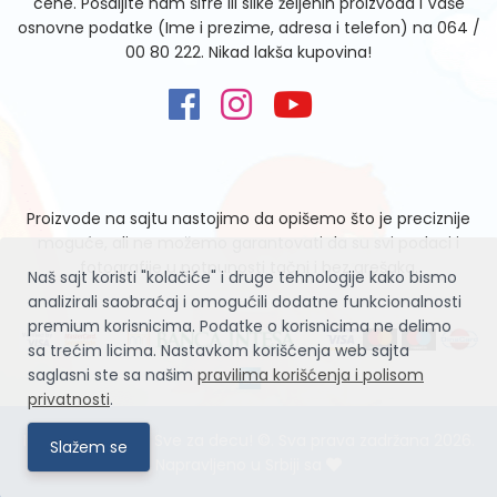
cene. Pošaljite nam šifre ili slike željenih proizvoda i Vaše
osnovne podatke (Ime i prezime, adresa i telefon) na
064 /
00 80 222
. Nikad lakša kupovina!
Proizvode na sajtu nastojimo da opišemo što je preciznije
moguće, ali ne možemo garantovati da su svi podaci i
fotografije u potpunosti tačni i bez grešaka.
Naš sajt koristi "kolačiće" i druge tehnologije kako bismo
analizirali saobraćaj i omogućili dodatne funkcionalnosti
premium korisnicima. Podatke o korisnicima ne delimo
sa trećim licima. Nastavkom korišćenja web sajta
saglasni ste sa našim
pravilima korišćenja i polisom
privatnosti
.
Igračke Zvrčke – Sve za decu! ©. Sva prava zadržana 2026.
Slažem se
Napravljeno u Srbiji sa