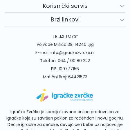
Korisnički servis
Brzi linkovi
TR „IZI TOYS“
Vojvode Mišića 39, 14240 Ljig
E-mail:
info@igrackezvrcke.rs
Telefon:
064 / 00 80 222
PIB: 109777156
Matični Broj: 64421573
Igračke Zvrčke je specijalizovana online prodavnica za
igračke koje su savršen poklon za rođendan i novu godinu.
Dečije igračke za dečake, devojčice i bebe uz najpovoljije