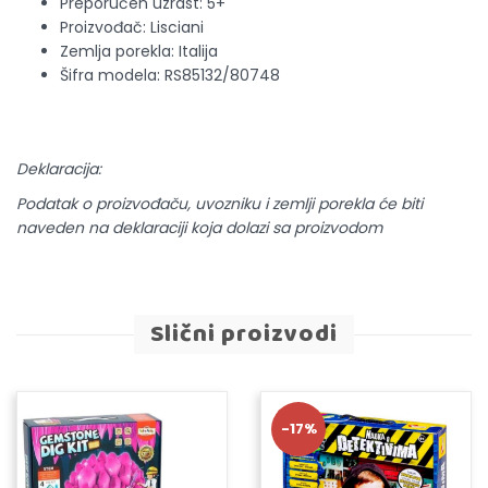
Preporučen uzrast: 5+
Proizvođač: Lisciani
Zemlja porekla: Italija
Šifra modela: RS85132/80748
Deklaracija:
Podatak o proizvođaču, uvozniku i zemlji porekla će biti
naveden na deklaraciji koja dolazi sa proizvodom
Slični proizvodi
-17%