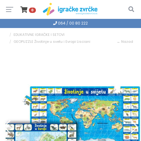
0
064 / 00 80 222
EDUKATIVNE IGRAČKE I SETOVI
GEOPUZZLE Životinje u svetu i Evropi Lisciani
← Nazad