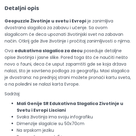
Detaljni opis
Geopuzzle Životinje u svetu i Evropi
je zanimljiva
dvostrana slagalica za zabavu i učenje. Sa ovom
slagalicom će deca upoznati životinjski svet na zabavan
način. Otkrij gde žive životinje i pročitaj zanimljivosti o njima.
Ova
edukativna slagalica za decu
poseduje detaljne
opise životinja i jasne slike. Pored toga što će naučiti nešto
novo o fauni, deca će usput zapamtiti gde se koja država
nalazi, što je savršena podloga za geografiju. Maxi slagalica
je dvostrana: na prednjoj strani možete pronaći kartu sveta,
a na poleđini se nalazi karta Evrope.
Sadržaj:
Mali Genije SR Edukativna Slagalica Zivotinje u
Svetu i Evropi Lisciani
Svaka životinja ima svoju infografiku
Dimenzije slagalcie su 50x70cm
Na srpskom jeziku