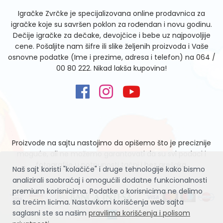
Igračke Zvrčke je specijalizovana online prodavnica za
igračke koje su savršen poklon za rođendan i novu godinu.
Dečije igračke za dečake, devojčice i bebe uz najpovoljije
cene. Pošaljite nam šifre ili slike željenih proizvoda i Vaše
osnovne podatke (Ime i prezime, adresa i telefon) na
064 /
00 80 222
. Nikad lakša kupovina!
Proizvode na sajtu nastojimo da opišemo što je preciznije
moguće, ali ne možemo garantovati da su svi podaci i
fotografije u potpunosti tačni i bez grešaka.
Naš sajt koristi "kolačiće" i druge tehnologije kako bismo
analizirali saobraćaj i omogućili dodatne funkcionalnosti
premium korisnicima. Podatke o korisnicima ne delimo
sa trećim licima. Nastavkom korišćenja web sajta
saglasni ste sa našim
pravilima korišćenja i polisom