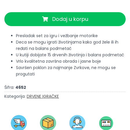
Dodaj u korpu
Presladak set za igru i vežbanje motorike
Deca se mogu igrati životinjama kako god žele ili ih
ređati na balans podmetač
U kutiji dobijate 15 drvenih životinja i balans podmetač
Vrlo kvalitetna završna obrada i jasne boje
Savršen poklon za najmanje Zvrkove, ne mogu se
progutati
Šifra:
4652
Kategorija:
DRVENE IGRAČKE