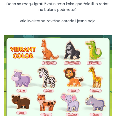
Deca se mogu igrati životinjama kako god žele ili ih ređati
na balans podmetač.
Vrlo kvalitetna završna obrada i jasne boje.