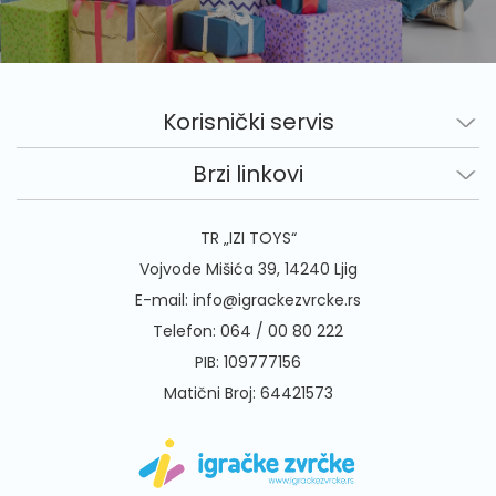
Korisnički servis
Brzi linkovi
TR „IZI TOYS“
Vojvode Mišića 39, 14240 Ljig
E-mail:
info@igrackezvrcke.rs
Telefon:
064 / 00 80 222
PIB: 109777156
Matični Broj: 64421573