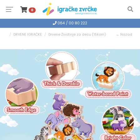
0
064 / 00 80 222
DRVENE IGRAČKE
Drvene Životinje za decu (15kom)
← Nazad