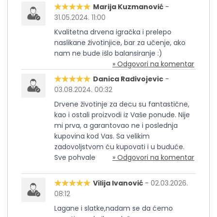
Marija Kuzmanović
-
31.05.2024. 11:00
Kvalitetna drvena igračka i prelepo
naslikane životinjice, bar za učenje, ako
nam ne bude išlo balansiranje :)
» Odgovori na komentar
Danica Radivojevic
-
03.08.2024. 00:32
Drvene životinje za decu su fantastične,
kao i ostali proizvodi iz Vaše ponude. Nije
mi prva, a garantovao ne i poslednja
kupovina kod Vas. Sa velikim
zadovoljstvom ću kupovati i u buduće.
Sve pohvale
» Odgovori na komentar
Vilija Ivanović
-
02.03.2026.
08:12
Lagane i slatke,nadam se da ćemo