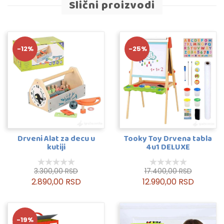
Slični proizvodi
-12%
-25%
Drveni Alat za decu u
Tooky Toy Drvena tabla
kutiji
4u1 DELUXE
3.300,00 RSD
17.400,00 RSD
2.890,00 RSD
12.990,00 RSD
-19%