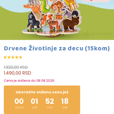
Drvene Životinje za decu (15kom)
1.920,00 RSD
1.490,00 RSD
Cena je snižena do 08.08.2026.
Iskoristite sniženu cenu još
00
01
52
18
dana
sati
min
sek