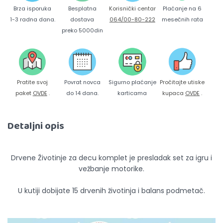
Brza isporuka
Korisnički centar
Besplatna
Plaćanje na 6
1-3 radna dana.
064/00-80-222
dostava
mesečnih rata
preko 5000din
Pratite svoj
Povrat novca
Sigurno plaćanje
Pročitajte utiske
paket
OVDE
.
do 14 dana.
karticama
kupaca
OVDE
.
Detaljni opis
Drvene Životinje za decu komplet je presladak set za igru i
vežbanje motorike.
U kutiji dobijate 15 drvenih životinja i balans podmetač.