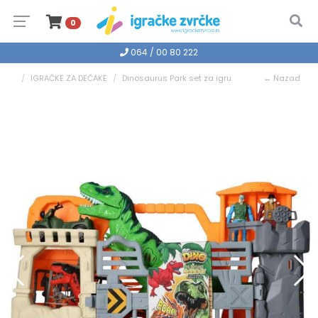
0
064 / 00 80 222
IGRAČKE ZA DEČAKE
Dinosaurus Park set za igru
← Nazad