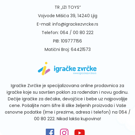
TR „IZI TOYS“
Vojvode Mišića 39, 14240 Ljig
E-mail:
info@igrackezvrcke.rs
Telefon:
064 / 00 80 222
PIB: 109777156
Matični Broj: 64421573
Igračke Zvrčke je specijalizovana online prodavnica za
igračke koje su savršen poklon za rođendan i novu godinu.
Dečije igračke za dečake, devojčice i bebe uz najpovoljije
cene. Pošaljite nam šifre ili slike željenih proizvoda i Vaše
osnovne podatke (Ime i prezime, adresa i telefon) na
064 /
00 80 222
. Nikad lakša kupovina!