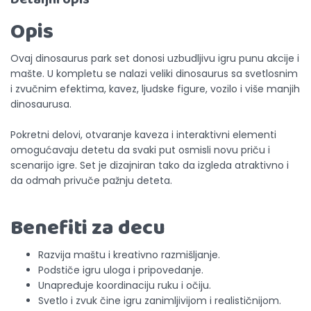
Opis
Ovaj dinosaurus park set donosi uzbudljivu igru punu akcije i
mašte. U kompletu se nalazi veliki dinosaurus sa svetlosnim
i zvučnim efektima, kavez, ljudske figure, vozilo i više manjih
dinosaurusa.
Pokretni delovi, otvaranje kaveza i interaktivni elementi
omogućavaju detetu da svaki put osmisli novu priču i
scenarijo igre. Set je dizajniran tako da izgleda atraktivno i
da odmah privuče pažnju deteta.
Benefiti za decu
Razvija maštu i kreativno razmišljanje.
Podstiče igru uloga i pripovedanje.
Unapređuje koordinaciju ruku i očiju.
Svetlo i zvuk čine igru zanimljivijom i realističnijom.