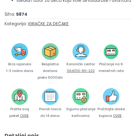
Idealan izbor za decu koja vole dinosauruse i avanturu
Šifra:
5874
Kategorija:
IGRAČKE ZA DEČAKE
Brza isporuka
Korisnički centar
Besplatna
Plaćanje na 6
1-3 radna dana.
064/00-80-222
dostava
mesečnih rata
preko 5000din
Pratite svoj
Povrat novca
Sigurno plaćanje
Pročitajte utiske
paket
OVDE
.
do 14 dana.
karticama
kupaca
OVDE
.
Detaljni opis