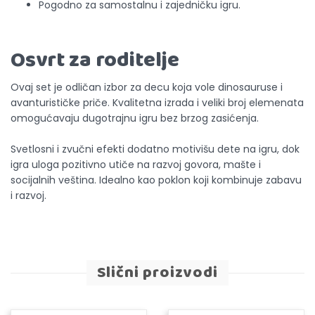
Pogodno za samostalnu i zajedničku igru.
Osvrt za roditelje
Ovaj set je odličan izbor za decu koja vole dinosauruse i
avanturističke priče. Kvalitetna izrada i veliki broj elemenata
omogućavaju dugotrajnu igru bez brzog zasićenja.
Svetlosni i zvučni efekti dodatno motivišu dete na igru, dok
igra uloga pozitivno utiče na razvoj govora, mašte i
socijalnih veština. Idealno kao poklon koji kombinuje zabavu
i razvoj.
Slični proizvodi