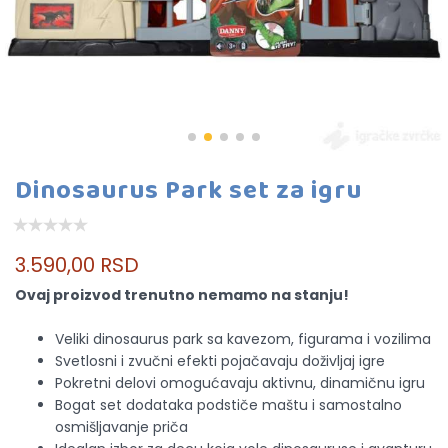
Dinosaurus Park set za igru
3.590,00 RSD
Ovaj proizvod trenutno nemamo na stanju!
Veliki dinosaurus park sa kavezom, figurama i vozilima
Svetlosni i zvučni efekti pojačavaju doživljaj igre
Pokretni delovi omogućavaju aktivnu, dinamičnu igru
Bogat set dodataka podstiče maštu i samostalno
osmišljavanje priča