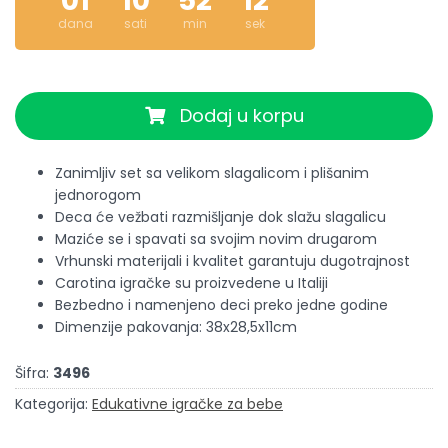
01
10
52
12
dana
sati
min
sek
Dodaj u korpu
Zanimljiv set sa velikom slagalicom i plišanim
jednorogom
Deca će vežbati razmišljanje dok slažu slagalicu
Maziće se i spavati sa svojim novim drugarom
Vrhunski materijali i kvalitet garantuju dugotrajnost
Carotina igračke su proizvedene u Italiji
Bezbedno i namenjeno deci preko jedne godine
Dimenzije pakovanja: 38x28,5x11cm
Šifra:
3496
Kategorija:
Edukativne igračke za bebe