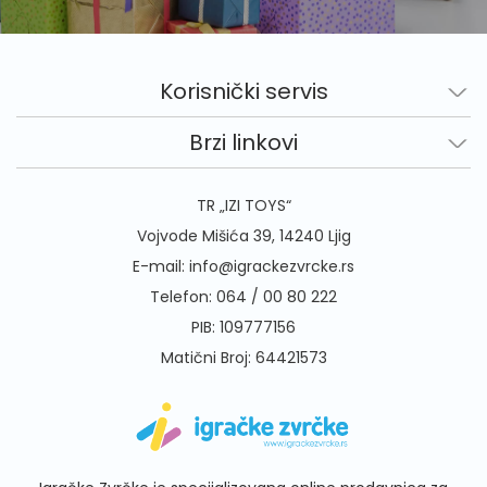
Korisnički servis
Brzi linkovi
TR „IZI TOYS“
Vojvode Mišića 39, 14240 Ljig
E-mail:
info@igrackezvrcke.rs
Telefon:
064 / 00 80 222
PIB: 109777156
Matični Broj: 64421573