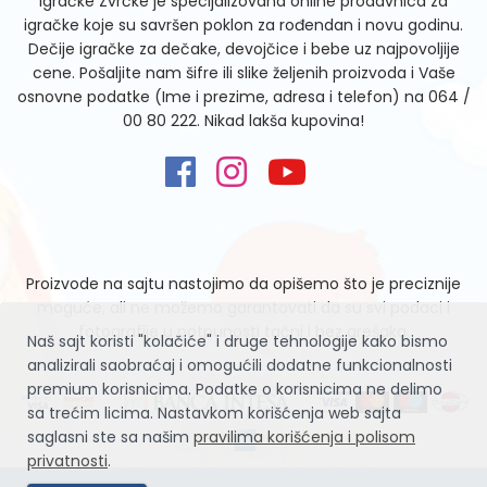
Igračke Zvrčke je specijalizovana online prodavnica za
igračke koje su savršen poklon za rođendan i novu godinu.
Dečije igračke za dečake, devojčice i bebe uz najpovoljije
cene. Pošaljite nam šifre ili slike željenih proizvoda i Vaše
osnovne podatke (Ime i prezime, adresa i telefon) na
064 /
00 80 222
. Nikad lakša kupovina!
Proizvode na sajtu nastojimo da opišemo što je preciznije
moguće, ali ne možemo garantovati da su svi podaci i
fotografije u potpunosti tačni i bez grešaka.
Naš sajt koristi "kolačiće" i druge tehnologije kako bismo
analizirali saobraćaj i omogućili dodatne funkcionalnosti
premium korisnicima. Podatke o korisnicima ne delimo
sa trećim licima. Nastavkom korišćenja web sajta
saglasni ste sa našim
pravilima korišćenja i polisom
privatnosti
.