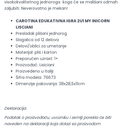
visokokvalitetnog jednoroga koga će se mališani odmah
zaljubiti. Neverovatno je mekan!
CAROTINA EDUKATIVNA IGRA 2U1 MY INICORN
LISCIANI
Presladak plišani jednorog
Slagalica od 12 delova
Delovi/oblici za umetanje
Materijal: pliš i karton
Preporučen uzrast: 1+
Proizvođač: Lisiciani
Proizvedeno u Italiji
Šifra modela: 76673
Dimenzije pakovanja: 38x28,5x11cm
Deklaracija:
Podatak o proizvođaču, uvozniku i zemlji porekla će biti
naveden na deklaraciji koja dolazi sa proizvodom