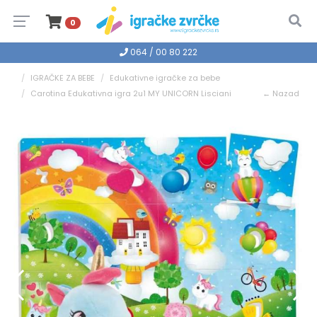
0
064 / 00 80 222
IGRAČKE ZA BEBE
Edukativne igračke za bebe
Carotina Edukativna igra 2u1 MY UNICORN Lisciani
← Nazad