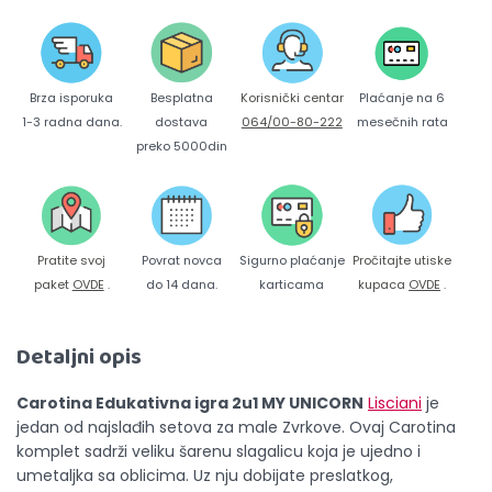
Brza isporuka
Korisnički centar
Besplatna
Plaćanje na 6
1-3 radna dana.
064/00-80-222
dostava
mesečnih rata
preko 5000din
Pratite svoj
Povrat novca
Sigurno plaćanje
Pročitajte utiske
paket
OVDE
.
do 14 dana.
karticama
kupaca
OVDE
.
Detaljni opis
Carotina Edukativna igra 2u1 MY UNICORN
Lisciani
je
jedan od najslađih setova za male Zvrkove. Ovaj Carotina
komplet sadrži veliku šarenu slagalicu koja je ujedno i
umetaljka sa oblicima. Uz nju dobijate preslatkog,