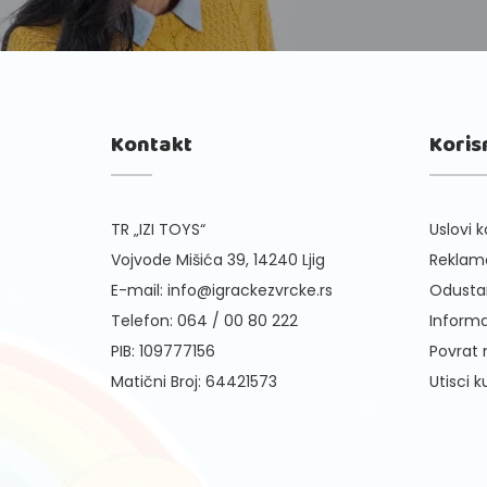
Kontakt
Koris
TR „IZI TOYS“
Uslovi k
Vojvode Mišića 39, 14240 Ljig
Reklama
E-mail:
info@igrackezvrcke.rs
Odusta
Telefon:
064 / 00 80 222
Informa
PIB: 109777156
Povrat
Matični Broj: 64421573
Utisci 