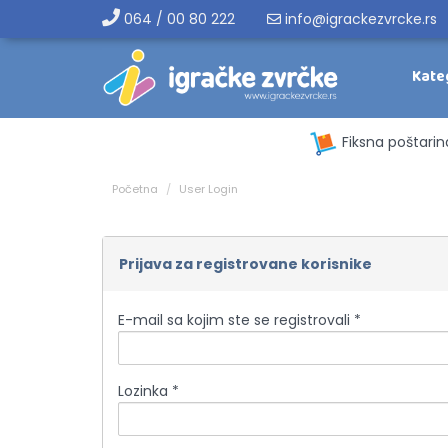
064 / 00 80 222
info@igrackezvrcke.rs
Kate
Fiksna poštarin
Početna
User Login
Prijava za registrovane korisnike
E-mail sa kojim ste se registrovali *
Lozinka *