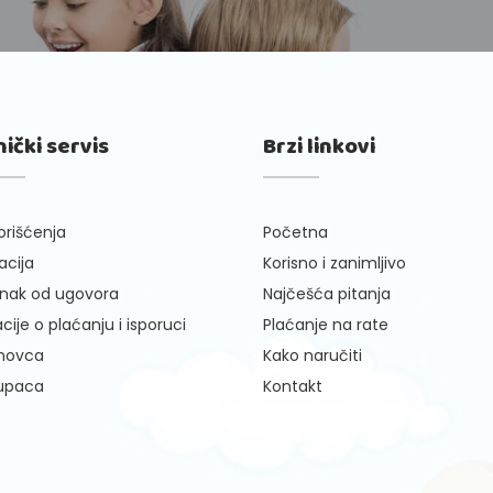
nički servis
Brzi linkovi
orišćenja
Početna
cija
Korisno i zanimljivo
nak od ugovora
Najčešća pitanja
cije o plaćanju i isporuci
Plaćanje na rate
 novca
Kako naručiti
kupaca
Kontakt