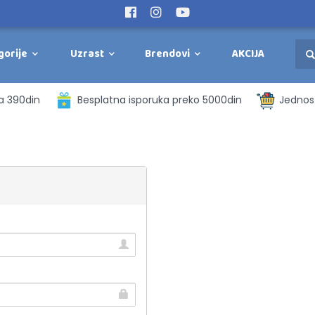
gorije
Uzrast
Brendovi
AKCIJA
a 390din
Besplatna isporuka preko 5000din
Jednost