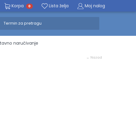
Korpa
Lista želja
Moj nalog
0
avno naručivanje
← Nazad