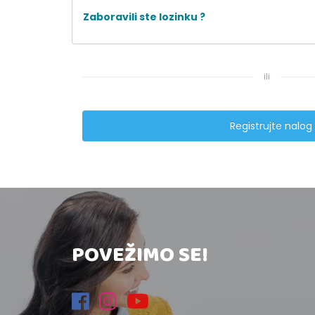
Zaboravili ste lozinku ?
ili
Registrujte nalog
POVEŽIMO SE!