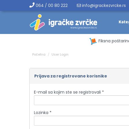
064 / 00 80 222
info@igrackezvrcke.rs
Kate
Fiksna poštarin
Početna
User Login
Prijava za registrovane korisnike
E-mail sa kojim ste se registrovali *
Lozinka *