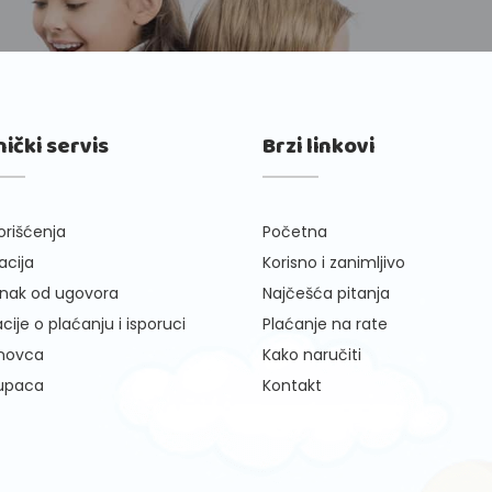
nički servis
Brzi linkovi
orišćenja
Početna
cija
Korisno i zanimljivo
nak od ugovora
Najčešća pitanja
cije o plaćanju i isporuci
Plaćanje na rate
 novca
Kako naručiti
kupaca
Kontakt