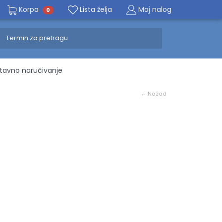
Korpa
Lista želja
Moj nalog
0
avno naručivanje
← Nazad