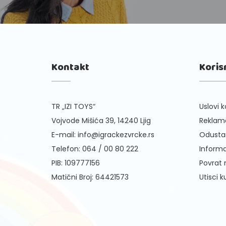
Kontakt
Koris
TR „IZI TOYS“
Uslovi k
Vojvode Mišića 39, 14240 Ljig
Reklama
E-mail:
info@igrackezvrcke.rs
Odusta
Telefon:
064 / 00 80 222
Informa
PIB: 109777156
Povrat
Matični Broj: 64421573
Utisci 