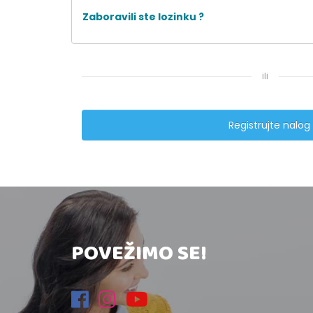
Zaboravili ste lozinku ?
ili
Registrujte nalog
POVEŽIMO SE!