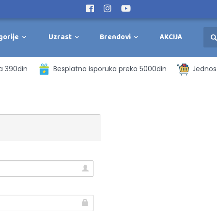
gorije
Uzrast
Brendovi
AKCIJA
a 390din
Besplatna isporuka preko 5000din
Jednost