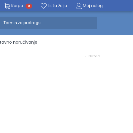
Korpa
Lista želja
Moj nalog
0
avno naručivanje
← Nazad