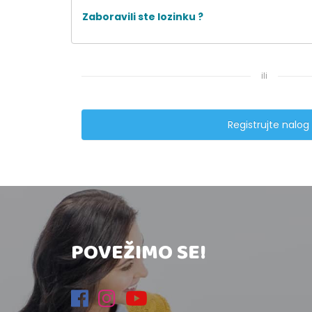
Zaboravili ste lozinku ?
ili
Registrujte nalog
POVEŽIMO SE!