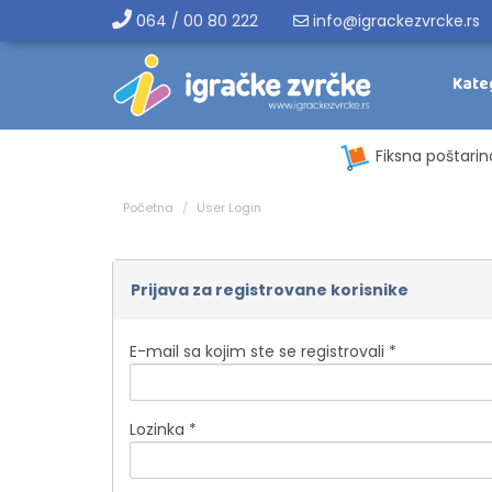
064 / 00 80 222
info@igrackezvrcke.rs
Kate
Fiksna poštarin
Početna
User Login
Prijava za registrovane korisnike
E-mail sa kojim ste se registrovali *
Lozinka *