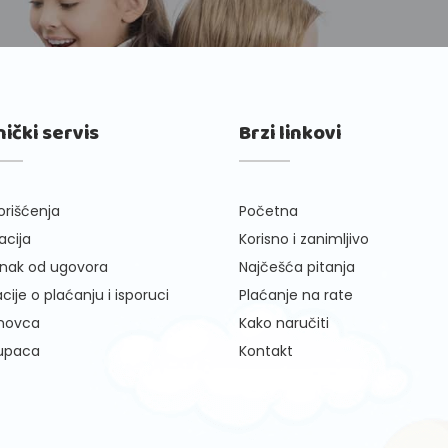
nički servis
Brzi linkovi
orišćenja
Početna
cija
Korisno i zanimljivo
nak od ugovora
Najčešća pitanja
cije o plaćanju i isporuci
Plaćanje na rate
 novca
Kako naručiti
kupaca
Kontakt