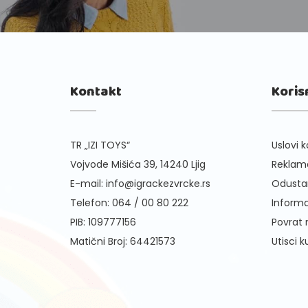
Kontakt
Koris
TR „IZI TOYS“
Uslovi k
Vojvode Mišića 39, 14240 Ljig
Reklama
E-mail:
info@igrackezvrcke.rs
Odusta
Telefon:
064 / 00 80 222
Informa
PIB: 109777156
Povrat
Matični Broj: 64421573
Utisci 