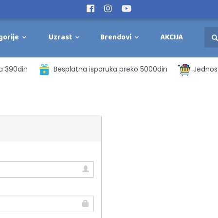
gorije
Uzrast
Brendovi
AKCIJA
a 390din
Besplatna isporuka preko 5000din
Jednost