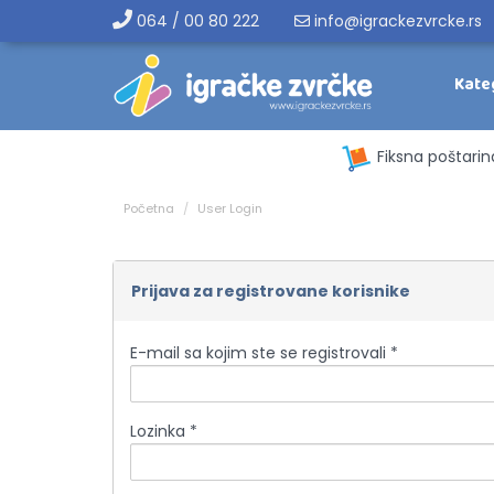
064 / 00 80 222
info@igrackezvrcke.rs
Kate
Fiksna poštarin
Početna
User Login
Prijava za registrovane korisnike
E-mail sa kojim ste se registrovali *
Lozinka *