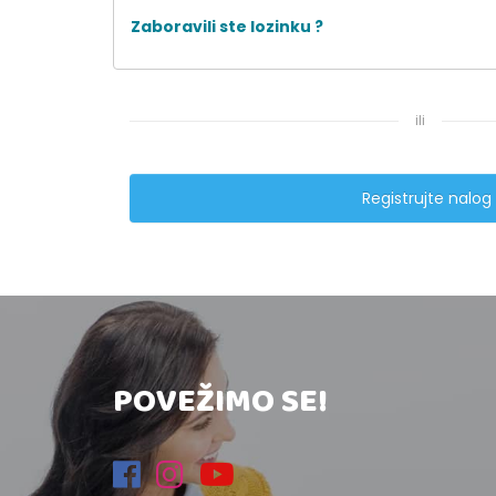
Zaboravili ste lozinku ?
ili
Registrujte nalog
POVEŽIMO SE!