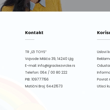
Kontakt
Koris
TR „IZI TOYS“
Uslovi k
Vojvode Mišića 39, 14240 Ljig
Reklama
E-mail:
info@igrackezvrcke.rs
Odusta
Telefon:
064 / 00 80 222
Informa
PIB: 109777156
Povrat
Matični Broj: 64421573
Utisci 