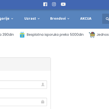
gorije
Uzrast
Brendovi
AKCIJA
a 390din
Besplatna isporuka preko 5000din
Jednost