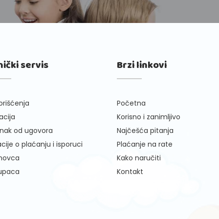
nički servis
Brzi linkovi
orišćenja
Početna
cija
Korisno i zanimljivo
nak od ugovora
Najčešća pitanja
cije o plaćanju i isporuci
Plaćanje na rate
 novca
Kako naručiti
kupaca
Kontakt