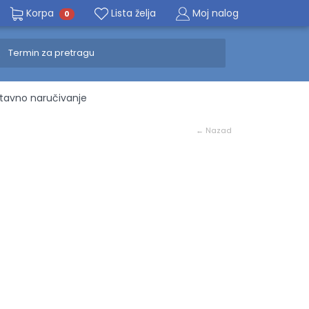
Korpa
Lista želja
Moj nalog
0
avno naručivanje
← Nazad