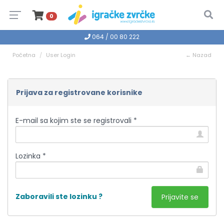
0
064 / 00 80 222
Početna
User Login
← Nazad
Prijava za registrovane korisnike
E-mail sa kojim ste se registrovali *
Lozinka *
Zaboravili ste lozinku ?