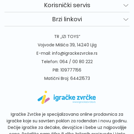
Korisnički servis
Brzi linkovi
TR „IZI TOYS“
Vojvode Mišića 39, 14240 Ljig
E-mail:
info@igrackezvrcke.rs
Telefon:
064 / 00 80 222
PIB: 109777156
Matični Broj: 64421573
Igračke Zvrčke je specijalizovana online prodavnica za
igračke koje su savršen poklon za rođendan i novu godinu.
Dečije igračke za dečake, devojčice i bebe uz najpovoljije